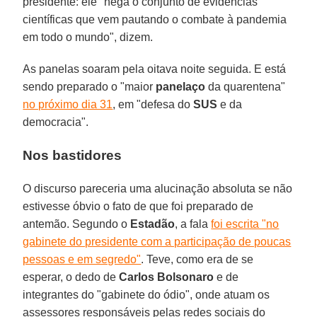
presidente: ele "nega o conjunto de evidências
científicas que vem pautando o combate à pandemia
em todo o mundo", dizem.
As panelas soaram pela oitava noite seguida. E está
sendo preparado o "maior
panelaço
da quarentena"
no próximo dia 31
, em "defesa do
SUS
e da
democracia".
Nos bastidores
O discurso pareceria uma alucinação absoluta se não
estivesse óbvio o fato de que foi preparado de
antemão. Segundo o
Estadão
, a fala
foi escrita "no
gabinete do presidente com a participação de poucas
pessoas e em segredo"
. Teve, como era de se
esperar, o dedo de
Carlos Bolsonaro
e de
integrantes do "gabinete do ódio", onde atuam os
assessores responsáveis pelas redes sociais do