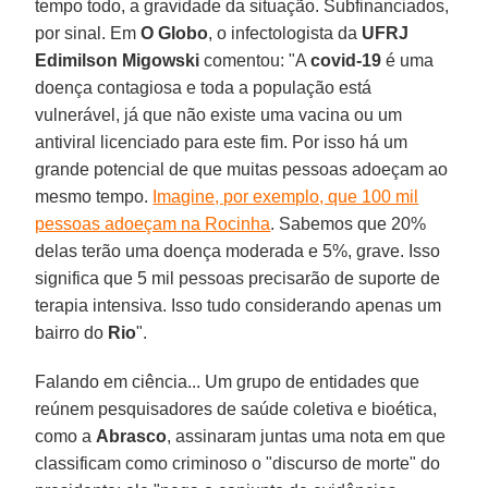
tempo todo, a gravidade da situação. Subfinanciados,
por sinal. Em
O Globo
, o infectologista da
UFRJ
Edimilson Migowski
comentou: "A
covid-19
é uma
doença contagiosa e toda a população está
vulnerável, já que não existe uma vacina ou um
antiviral licenciado para este fim. Por isso há um
grande potencial de que muitas pessoas adoeçam ao
mesmo tempo.
Imagine, por exemplo, que 100 mil
pessoas adoeçam na Rocinha
. Sabemos que 20%
delas terão uma doença moderada e 5%, grave. Isso
significa que 5 mil pessoas precisarão de suporte de
terapia intensiva. Isso tudo considerando apenas um
bairro do
Rio
".
Falando em ciência... Um grupo de entidades que
reúnem pesquisadores de saúde coletiva e bioética,
como a
Abrasco
, assinaram juntas uma nota em que
classificam como criminoso o "discurso de morte" do