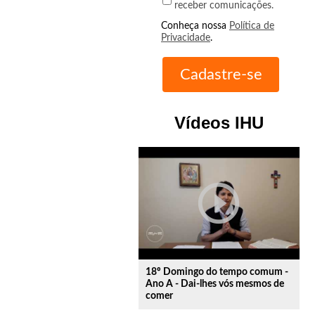
receber comunicações.
Conheça nossa
Política de
Privacidade
.
Vídeos IHU
play_circle_outline
18º Domingo do tempo comum -
Ano A - Dai-lhes vós mesmos de
comer