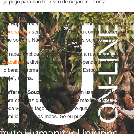
já pego para não ter risco de negarem”, conta.
A situação também e similar na zona sul. João Vitor de A
da
Rappi
. revela não ter recebido nenhum auxílio da emp
coronavírus
ser ainda maior. “Estou com medo, tenho pes
que sofrem. Não é que não estamos sujeitos, mas para eles
O rapaz explica o motivo de ir para a rua apesar do medo:
trabalhar
, a dívida não espera. Independente do vírus, te
o banco e toma a moto, toma tudo. Estou tocando mais en
hoje”, afirma.
Jefferson Souza
, 20 anos, também usa sua bicicleta par
para casa faz questão de tomar o máximo de cuidado. “E
Toda vez que faço uma entrega e quando vou ter contato
família eu lavo as mãos. Se eu pudesse eu estava em cas
Roberto Silva
, 26 anos, trabalha há um ano e três meses 