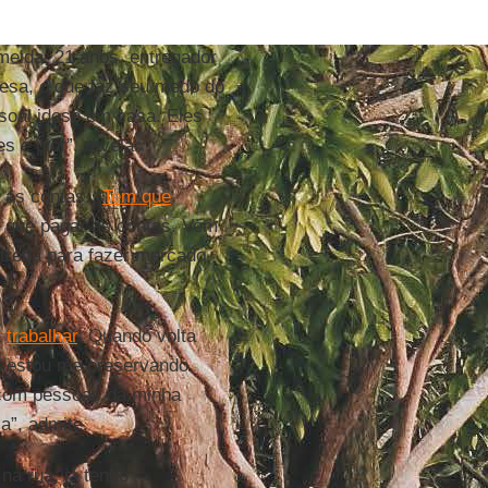
lmeida, 21 anos, entregador
resa, o que faz seu medo do
soal idoso em casa. Eles
 é pior”, revela.
 as contas. “
Tem que
m que pagar as contas. Vem
trega para fazer mercado
a
trabalhar
. Quando volta
u estou me preservando.
 com pessoas da minha
a”, admite.
na rua, já tendo