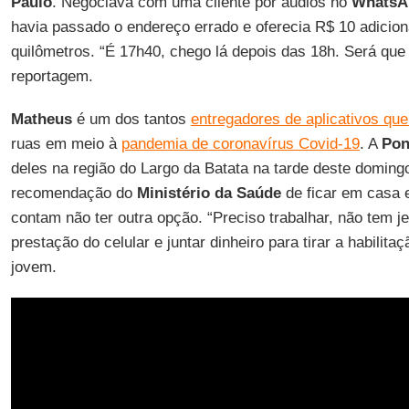
Paulo
. Negociava com uma cliente por áudios no
WhatsA
havia passado o endereço errado e oferecia R$ 10 adicion
quilômetros. “É 17h40, chego lá depois das 18h. Será que
reportagem.
Matheus
é um dos tantos
entregadores de aplicativos que
ruas em meio à
pandemia de coronavírus Covid-19
. A
Pon
deles na região do Largo da Batata na tarde deste doming
recomendação do
Ministério da Saúde
de ficar em casa 
contam não ter outra opção. “Preciso trabalhar, não tem je
prestação do celular e juntar dinheiro para tirar a habilita
jovem.