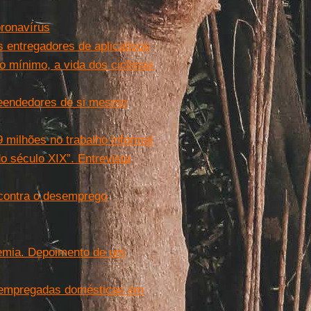
oronavírus
s entregadores de aplicativos
 mínimo, a vida dos ciclistas
preendedores de si mesmo
9 milhões no trabalho informal
o século XIX”. Entrevista
’ contra o desemprego
demia. Depoimento de um
de empregadas domésticas em