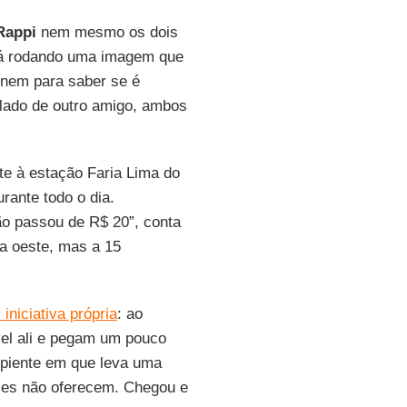
Rappi
nem mesmo os dois
tá rodando uma imagem que
á nem para saber se é
 lado de outro amigo, ambos
e à estação Faria Lima do
rante todo o dia.
ão passou de R$ 20”, conta
a oeste, mas a 15
iniciativa própria
: ao
vel ali e pegam um pouco
ipiente em que leva uma
eles não oferecem. Chegou e