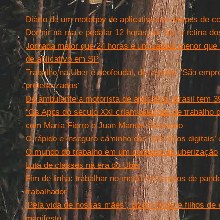
503
Diário de um motoboy de aplicativo em tempos de c
Dormir na rua e pedalar 12 horas por dia: a rotina do
Jornada maior que 24 horas e um salário menor que o
de aplicativo em SP
Trabalho na Uber é neofeudal, diz estudo. 'São em
proletarizados'
De ambulante a motorista de aplicativo: Brasil tem 3
“Os Apps do século XXI criam relações de trabalho d
com María Fierro e Juan Manuel Ottaviano
O rápido e inseguro caminho dos ‘precários digitais
O mundo do trabalho em um contexto de uberização
Luta de classes na era do Uber
Fim de linha: trabalhar no metrô em tempos de pan
trabalhador
‘Pela vida de nossas mães’, dizem filhas e filhos 
manifesto