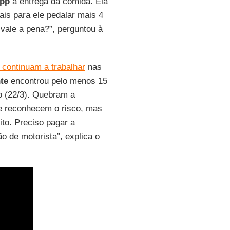
pp
a entrega da comida. Ela
ais para ele pedalar mais 4
 vale a pena?”, perguntou à
 continuam a trabalhar
nas
te
encontrou pelo menos 15
o (22/3). Quebram a
e reconhecem o risco, mas
ito. Preciso pagar a
ção de motorista”, explica o