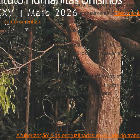
representado a
Rappi
e
Uber
Eats
. Ele aponta que não r
empresa para a qual faz entregas atualmente. “
Eles mand
se conscientizar
, passar álcool em gel, usar máscara”, c
Ifood
disponibilizou estes itens, a resposta é negativa.
“Os restaurantes estão se sensibilizando muito. Disponibi
que entrega [a encomenda], dão local para lavar a mão, 
com essa vontade”, explica.
A
Ponte
questionou a
Rappi
e a
Ifood
sobre as afirmaçõe
empresas ofereceram itens de higiene para quem faz as 
respondeu até a publicação desta reportagem.
Leia mais
A ‘uberização’ e as encruzilhadas do mundo do traba