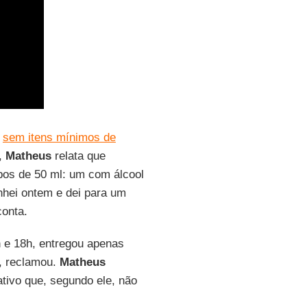
s
sem itens mínimos de
o,
Matheus
relata que
bos de 50 ml: um com álcool
nhei ontem e dei para um
conta.
h e 18h, entregou apenas
”, reclamou.
Matheus
cativo que, segundo ele, não