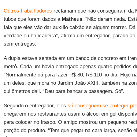
Outros trabalhadores
reclamam que não conseguiram da
tubos que foram dados a
Matheus
. “Não deram nada. Es
fala que eles vão dar auxílio caixão se alguém morrer. D
verdade ou brincadeira”, afirma um entregador, parado ao
sem entregas.
A dupla estava sentada em um banco de concreto em frent
metrô. Cada um havia entregado apenas quatro pedidos du
“Normalmente dá para fazer R$ 80, R$ 110 no dia. Hoje n
um deles, que mora no Jardim João XXIII, também na zon
quilômetros dali. “Deu para bancar a passagem. Só”.
Segundo o entregador, eles
só conseguem se proteger por 
chegarem nos restaurantes usam o álcool em gel disponí
para colocar no frasco. O amigo mostrou um pequeno rec
porção do produto. “Tem que pegar na cara larga, senão 