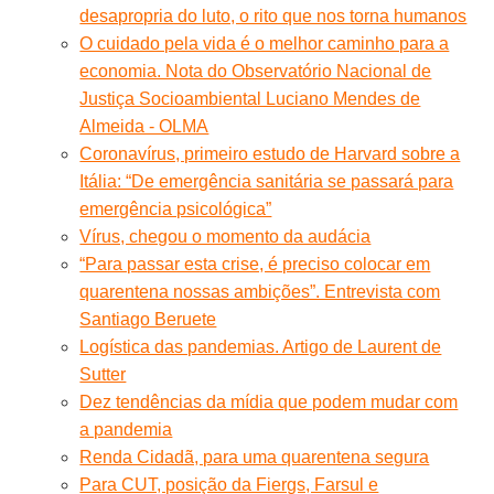
desapropria do luto, o rito que nos torna humanos
O cuidado pela vida é o melhor caminho para a
economia. Nota do Observatório Nacional de
Justiça Socioambiental Luciano Mendes de
Almeida - OLMA
Coronavírus, primeiro estudo de Harvard sobre a
Itália: “De emergência sanitária se passará para
emergência psicológica”
Vírus, chegou o momento da audácia
“Para passar esta crise, é preciso colocar em
quarentena nossas ambições”. Entrevista com
Santiago Beruete
Logística das pandemias. Artigo de Laurent de
Sutter
Dez tendências da mídia que podem mudar com
a pandemia
Renda Cidadã, para uma quarentena segura
Para CUT, posição da Fiergs, Farsul e