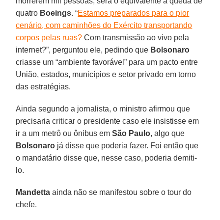
morrerem mil pessoas, será o equivalente à queda de
quatro
Boeings
. “
Estamos preparados para o pior
cenário, com caminhões do Exército transportando
corpos pelas ruas?
Com transmissão ao vivo pela
internet?”, perguntou ele, pedindo que
Bolsonaro
criasse um “ambiente favorável” para um pacto entre
União, estados, municípios e setor privado em torno
das estratégias.
Ainda segundo a jornalista, o ministro afirmou que
precisaria criticar o presidente caso ele insistisse em
ir a um metrô ou ônibus em
São Paulo
, algo que
Bolsonaro
já disse que poderia fazer. Foi então que
o mandatário disse que, nesse caso, poderia demiti-
lo.
Mandetta
ainda não se manifestou sobre o tour do
chefe.