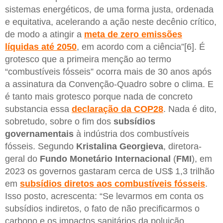
sistemas energéticos, de uma forma justa, ordenada
e equitativa, acelerando a ação neste decênio crítico,
de modo a atingir a
meta de zero emissões
líquidas até 2050
, em acordo com a ciência”[6]. É
grotesco que a primeira menção ao termo
“combustíveis fósseis” ocorra mais de 30 anos após
a assinatura da Convenção-Quadro sobre o clima. E
é tanto mais grotesco porque nada de concreto
substancia essa
declaração da COP28
. Nada é dito,
sobretudo, sobre o fim dos
subsídios
governamentais
à indústria dos combustíveis
fósseis. Segundo
Kristalina Georgieva
, diretora-
geral do
Fundo Monetário Internacional
(
FMI
), em
2023 os governos gastaram cerca de US$ 1,3 trilhão
em
subsídios diretos aos combustíveis fósseis
.
Isso posto, acrescenta: “Se levarmos em conta os
subsídios indiretos, o fato de não precificarmos o
carbono e os impactos sanitários da poluição