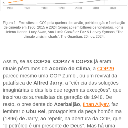
Figura 1 - Emissões de CO2 pela queima de carvão, petróleo, gás e fabricação
de cimento em 1960, 2015 e 2024 (projeção) em bilhões de toneladas. Fonte:
Helena Horton, Lucy Swan, Ana Lucía González Paz & Harvey Symons, “The
climate crisis in charts”. The Guardian, 20 nov. 2024.
Assim, se as
COP26
,
COP27
e
COP28
já eram
rituais póstumos do
Acordo do Clima
, a
COP29
parece mesmo uma COP Zumbi, ou um revival da
patafísica de
Alfred Jarry
, a “ciência das soluções
imaginárias e das leis que regem as exceções”, que
inspirou os surrealistas da geração de 1948. De
resto, o presidente do
Azerbaijão
,
Ilhan Aliyev
, faz
lembrar o
Ubu Rei
, protagonista da peça homônima
(1896) de Jarry, ao repetir, na abertura da COP, que
“o petróleo é um presente de Deus”. Mas há uma