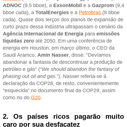
ADNOC
(9,5 bboe), a
ExxonMobil
e a
Gazprom
(9,4
bboe cada), a
TotalEnergies
e a
Petrobras
(8 bboe
cada). Quase dois terços dos planos de expansão de
curto prazo dessa indústria ultrapassam o cenário da
Agência Internacional de Energia
para
emissões
líquidas zero
até 2050. Em uma conferência de
energia em Houston, em março último, o CEO da
Saudi Aramco,
Amin Nasser
, disse: “Devíamos
abandonar a fantasia de descontinuar a produção de
petróleo e gás” (“
We should abandon the fantasy of
phasing out oil and gas.
”). Nasser referia-se à
declaração da COP28, de resto, convenientemente
“esquecida” no documento final da COP29, assim
como no do
G20
.
2. Os países ricos pagarão muito
caro por sua desfaçatez