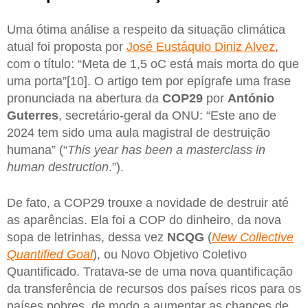
Uma ótima análise a respeito da situação climática
atual foi proposta por
José Eustáquio Diniz Alvez
,
com o título: “Meta de 1,5 oC está mais morta do que
uma porta”[10]. O artigo tem por epígrafe uma frase
pronunciada na abertura da
COP29
por
António
Guterres
, secretário-geral da ONU: “Este ano de
2024 tem sido uma aula magistral de destruição
humana” (“
This year has been a masterclass in
human destruction
.”).
De fato, a COP29 trouxe a novidade de destruir até
as aparências. Ela foi a COP do dinheiro, da nova
sopa de letrinhas, dessa vez
NCQG
(
New Collective
Quantified Goal
), ou Novo Objetivo Coletivo
Quantificado. Tratava-se de uma nova quantificação
da transferência de recursos dos países ricos para os
países pobres, de modo a aumentar as chances de