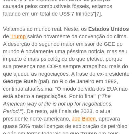
causada pelos combustíveis fósseis, estamos
falando em um total de US$ 7 trilhões”[7].
Voltemos ao mundo real. Neste, os
Estados Unidos
de
Trump
sairão novamente da convenção do clima.
A deserção do segundo maior emissor de GEE do
mundo é obviamente uma péssima notícia, mas seu
impacto é mais psicológico do que efetivo, porque
sua presença nas COPs sempre atrapalhou mais do
que ajudou as negociações. A frase do ex-presidente
George Bush
(pai), no Rio de Janeiro em 1992,
continua atualíssima: “O modo de vida dos EUA não
está aberto a negociações. Ponto final” (“
The
American way of life is not up for negotiations.
Period.
”). De resto, até finais de 2023, o atual
presidente norte-americano,
Joe Biden
, aprovara
quase 50% mais licenças de exploração de petróleo
e gás em terras federais do que
Trump
em seus