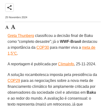
share
25 Novembro 2024
Greta Thunberg
classificou a decisão final de Baku
como “completo desastre”; já o
WWF-Brasil
destacou
a importância da
COP30
para manter viva a
meta de
1,5°C
.
A reportagem é publicada por
ClimaInfo
, 25-11-2024.
A solução rocambolesca imposta pela presidência da
COP29
para as negociações sobre a nova meta de
financiamento climático foi amplamente criticada por
observadores da sociedade civil e ativistas em
Baku
e ao redor do mundo. A avaliação é consensual: o
texto representa (mais) um retrocesso, já que