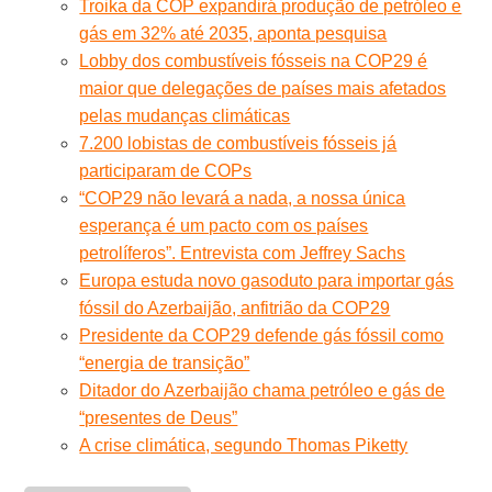
Troika da COP expandirá produção de petróleo e
gás em 32% até 2035, aponta pesquisa
Lobby dos combustíveis fósseis na COP29 é
maior que delegações de países mais afetados
pelas mudanças climáticas
7.200 lobistas de combustíveis fósseis já
participaram de COPs
“COP29 não levará a nada, a nossa única
esperança é um pacto com os países
petrolíferos”. Entrevista com Jeffrey Sachs
Europa estuda novo gasoduto para importar gás
fóssil do Azerbaijão, anfitrião da COP29
Presidente da COP29 defende gás fóssil como
“energia de transição”
Ditador do Azerbaijão chama petróleo e gás de
“presentes de Deus”
A crise climática, segundo Thomas Piketty