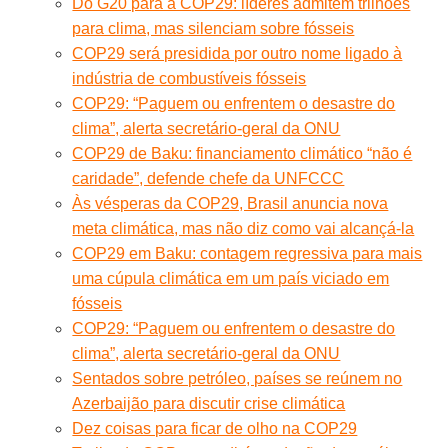
Do G20 para a COP29: líderes admitem trilhões
para clima, mas silenciam sobre fósseis
COP29 será presidida por outro nome ligado à
indústria de combustíveis fósseis
COP29: “Paguem ou enfrentem o desastre do
clima”, alerta secretário-geral da ONU
COP29 de Baku: financiamento climático “não é
caridade”, defende chefe da UNFCCC
Às vésperas da COP29, Brasil anuncia nova
meta climática, mas não diz como vai alcançá-la
COP29 em Baku: contagem regressiva para mais
uma cúpula climática em um país viciado em
fósseis
COP29: “Paguem ou enfrentem o desastre do
clima”, alerta secretário-geral da ONU
Sentados sobre petróleo, países se reúnem no
Azerbaijão para discutir crise climática
Dez coisas para ficar de olho na COP29