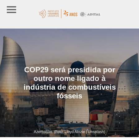
COP29 será presidida por
outro nome ligado à
indústria de combustíveis
fósseis
Azerbaijão. (Foto: Lloyd Alozie | Unsplash)