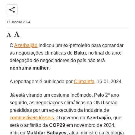
share
17 Janeiro 2024
O
Azerbaijão
indicou um ex-petroleiro para comandar
as negociações climáticas de
Baku
, no final do ano;
delegação de negociadores do país não terá
nenhuma mulher
.
A reportagem é publicada por
ClimaInfo
, 16-01-2024.
Já está virando um costume incômodo. Pelo 2º ano
seguido, as negociações climáticas da ONU serão
presididas por um ex-executivo da indústria de
combustíveis fósseis
. O governo do
Azerbaijão
, que
será o anfitrião da
COP29
em novembro de 2024,
indicou
Mukhtar Babayev
, atual ministro da ecologia