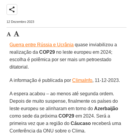
share
12 Dezembro 2023
Guerra entre Rússia e Ucrânia
quase inviabilizou a
realização da
COP29
no leste europeu em 2024;
escolha é polêmica por ser mais um petroestado
ditatorial.
A informação é publicada por
ClimaInfo
, 11-12-2023.
A espera acabou – ao menos até segunda ordem.
Depois de muito suspense, finalmente os países do
leste europeu se alinharam em torno do
Azerbaijão
como sede da próxima
COP29
em 2024. Será a
primeira vez que a região do
Cáucaso
receberá uma
Conferência da ONU sobre o Clima.