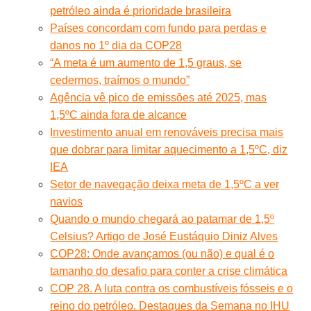
petróleo ainda é prioridade brasileira
Países concordam com fundo para perdas e
danos no 1º dia da COP28
“A meta é um aumento de 1,5 graus, se
cedermos, traímos o mundo”
Agência vê pico de emissões até 2025, mas
1,5ºC ainda fora de alcance
Investimento anual em renováveis precisa mais
que dobrar para limitar aquecimento a 1,5ºC, diz
IEA
Setor de navegação deixa meta de 1,5ºC a ver
navios
Quando o mundo chegará ao patamar de 1,5º
Celsius? Artigo de José Eustáquio Diniz Alves
COP28: Onde avançamos (ou não) e qual é o
tamanho do desafio para conter a crise climática
COP 28. A luta contra os combustíveis fósseis e o
reino do petróleo. Destaques da Semana no IHU