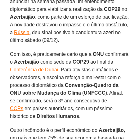
anunciar na semana passada um entendimento
diplomático para viabilizar a realização da
COP29
no
Azerbaijão
, como parte de um esforço de pacificação.
A novidade destravou o impasse e o último obstáculo,
a
Rússia
, deu sinal positivo à candidatura azeri no
último sábado (09/12).
Com isso, é praticamente certo que a
ONU
confirmará
o
Azerbaijão
como sede da
COP29
ao final da
Conferência de Dubai
. Para ativistas climáticos e
observadores, a escolha reforça o mal-estar com o
processo diplomático da
Convenção-Quadro da
ONU sobre Mudança do Clima
(
UNFCCC
). Afinal,
se confirmado, será o 3º ano consecutivo de
COPs
em países autoritários, com um péssimo
histórico de
Direitos Humanos
.
Outro incômodo é o perfil econômico do
Azerbaijão
,
um país que tem 75% de sua economia baseada na