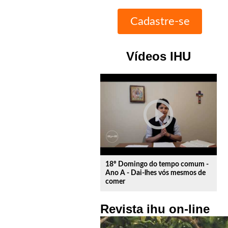
Vídeos IHU
play_circle_outline
18º Domingo do tempo comum -
Ano A - Dai-lhes vós mesmos de
comer
Revista ihu on-line