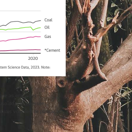
que as emissões
uso do solo tivessem
 atuais volumes de plantação