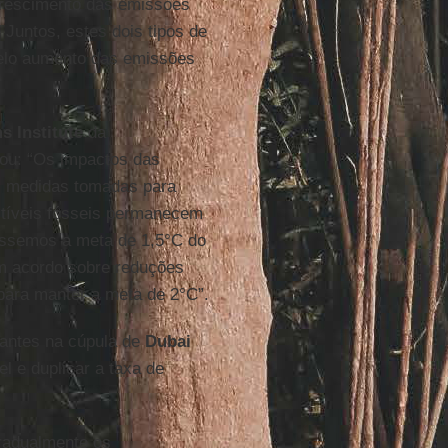
crescimento das emissões
 Juntos, estes dois tipos de
elo aumento das emissões
s Institute
da
mou: “Os impactos das
s medidas tomadas para
stíveis fósseis permanecem
passemos a meta de 1,5°C do
 acordo sobre reduções
para manter a meta de 2°C”.
pantes na cúpula de
Dubai
el e duplicar a taxa de
radualmente os