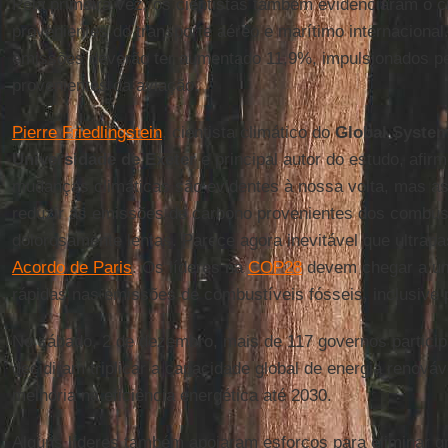
Pela primeira vez, os cientistas também evidenciaram o 
provenientes do transporte aéreo e marítimo internacional.
emissões deverão ter aumentado 11,9%, impulsionados p
provenientes da aviação.
Pierre Friedlingstein
, cientista climático do
Global System
Universidade de Exeter
e principal autor do estudo, afir
mudanças climáticas são evidentes à nossa volta, mas a
reduzir as emissões de carbono provenientes dos combu
dolorosamente lentas. Parece agora inevitável que ultra
Acordo de Paris
. Os líderes na
COP28
devem chegar a um
rápidas nas emissões de combustíveis fósseis, inclusive 
No sábado, 2 de dezembro, mais de 117 governos partici
decidiram triplicar a capacidade global de energia renováv
melhoria na eficiência energética até 2030.
Alguns líderes também apoiaram esforços para eliminar g