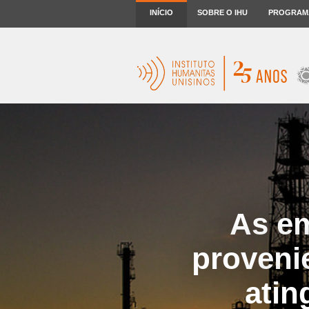
INÍCIO
SOBRE O IHU
PROGRAM
As em
proveni
atin