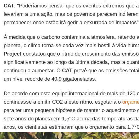
CAT
. “Poderíamos pensar que os eventos extremos que
levariam a uma ação, mas os governos parecem indiferen
permanecer onde estão irá gerir a enxurrada de impactos”
À medida que o carbono contamina a atmosfera, retendo a
planeta, o clima torna-se cada vez mais hostil à vida hu
Project
constatou que o ritmo de crescimento das emiss
significativamente ao longo da última década, mas a quan
continuou a aumentar. O
CAT
prevê que as emissões tota
um nível recorde de 40,9 gigatoneladas.
De acordo com esta equipe internacional de mais de 120 c
continuasse a emitir CO2 a este ritmo, esgotaria o
orçame
para ter uma pequena hipótese de manter o aquecimento g
sete anos do planeta em 1,5°C acima das temperaturas da 
anos, os cientistas estimaram que o orçamento para 1,7°