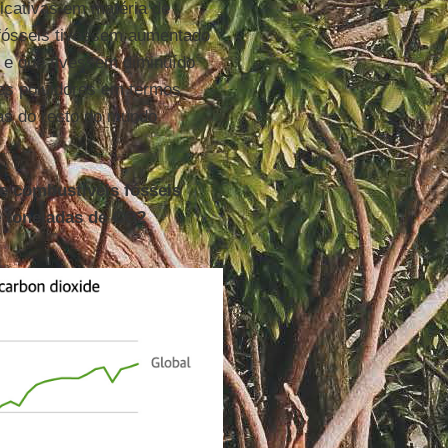
icativas em matéria de
fósseis tivessem aumentado
, e que tivessem diminuído
res poluidores em termos
as do resto do mundo
e combustíveis fósseis
e toneladas de CO2