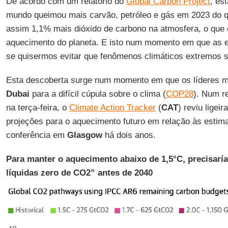
De acordo com um relatório do
Global Carbon Project
, es
mundo queimou mais carvão, petróleo e gás em 2023 do q
assim 1,1% mais dióxido de carbono na atmosfera, o que c
aquecimento do planeta. E isto num momento em que as 
se quisermos evitar que fenômenos climáticos extremos s
Esta descoberta surge num momento em que os líderes 
Dubai
para a difícil cúpula sobre o clima (
COP28
). Num r
na terça-feira, o
Climate Action Tracker
(
CAT
) reviu lige
projeções para o aquecimento futuro em relação às estima
conferência em
Glasgow
há dois anos.
Para manter o aquecimento abaixo de 1,5°C, precisarí
líquidas zero de CO2” antes de 2040