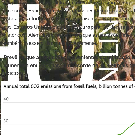
Os pesquisadores encontraram diferenças regionais signif
emissões. Esperavam que as emissões de combustíveis 
este ano na
Índia
e na
China
, os dois maiores poluidores
nos
Estados Unidos
e na
União Europeia
, os dois maio
históricos. Além disso, esperavam que as emissões médi
também tivessem diminuído ligeiramente.
Prevê-se que as emissões provenientes da utilização d
aumentem em 2023 para um recorde de 36,8 bilhões d
(GtCO2)