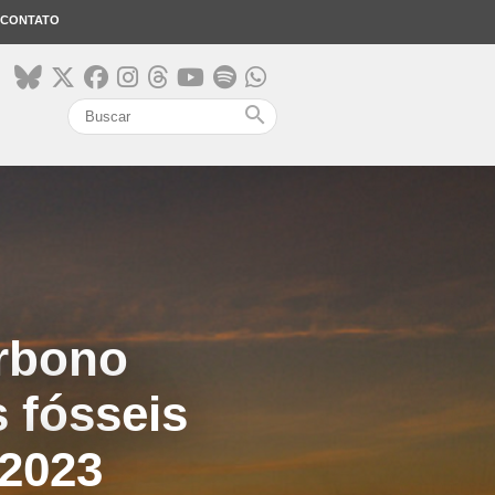
CONTATO
search
arbono
 fósseis
 2023