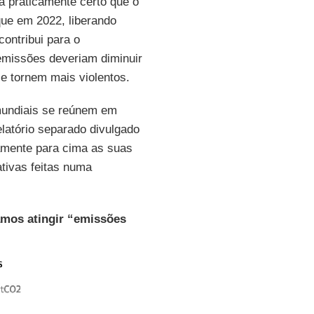
tá praticamente certo que o
ue em 2022, liberando
ontribui para o
emissões deveriam diminuir
e tornem mais violentos.
mundiais se reúnem em
elatório separado divulgado
iramente para cima as suas
tivas feitas numa
amos atingir “emissões