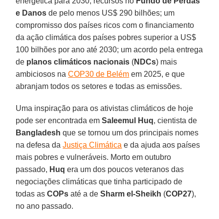
energética para 2030; recursos no
Fundo de Perdas
e Danos
de pelo menos US$ 290 bilhões; um
compromisso dos países ricos com o financiamento
da ação climática dos países pobres superior a US$
100 bilhões por ano até 2030; um acordo pela entrega
de
planos climáticos nacionais
(
NDCs
) mais
ambiciosos na
COP30 de Belém
em 2025, e que
abranjam todos os setores e todas as emissões.
Uma inspiração para os ativistas climáticos de hoje
pode ser encontrada em
Saleemul Huq
, cientista de
Bangladesh
que se tornou um dos principais nomes
na defesa da
Justiça Climática
e da ajuda aos países
mais pobres e vulneráveis. Morto em outubro
passado,
Huq
era um dos poucos veteranos das
negociações climáticas que tinha participado de
todas as
COPs
até a de
Sharm el-Sheikh
(
COP27
),
no ano passado.