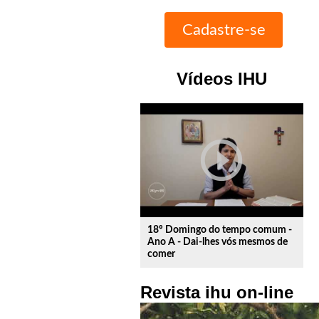
Vídeos IHU
play_circle_outline
18º Domingo do tempo comum -
Ano A - Dai-lhes vós mesmos de
comer
Revista ihu on-line