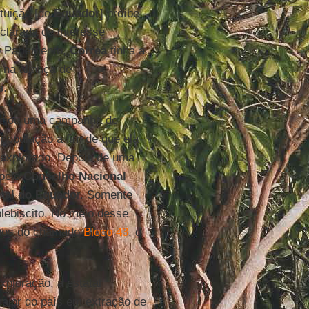
ituição [do
Equador
] proíbe
clarada de interesse
o Parlamento,
Correa
tinha a
 na aliança de
s
.
niciou uma campanha de
população a fim de que ela
 explorado. Depois de uma
 pelo
Conselho Nacional
onal do Equado
r. Somente
plebiscito. No meio desse
mpos do chamado
Bloco 43
, o
xploração, a estatal
maior do país em extração de