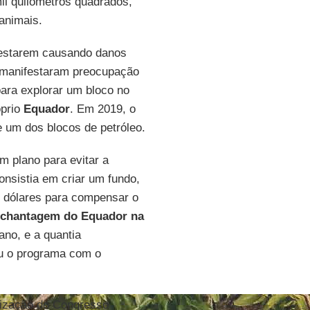
l quilômetros quadrados,
 animais.
r estarem causando danos
s manifestaram preocupação
para explorar um bloco no
óprio
Equador
. Em 2019, o
e um dos blocos de petróleo.
m plano para evitar a
 consistia em criar um fundo,
de dólares para compensar o
chantagem do Equador na
no, e a quantia
u o programa com o
rização do Congresso