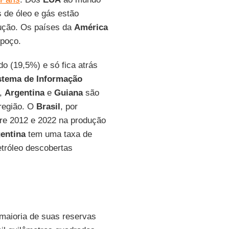
s de óleo e gás estão
ução. Os países da
América
poço.
o (19,5%) e só fica atrás
stema de Informação
,
Argentina
e
Guiana
são
região. O
Brasil
, por
re 2012 e 2022 na produção
entina
tem uma taxa de
tróleo descobertas
maioria de suas reservas