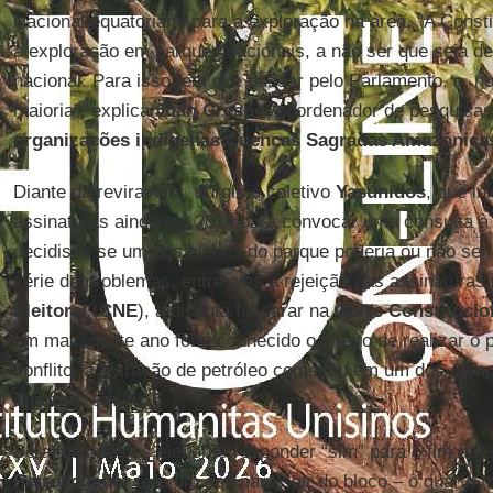
Nacional equatoriano para a exploração na área. “A Const
a exploração em parques nacionais, a não ser que seja de
nacional. Para isso tem que passar pelo Parlamento, e, n
maioria”, explica
Juan Crespo
, coordenador de pesquisas
organizações indígenas Cuencas Sagradas Amazónica
Diante da reviravolta, surgiu o coletivo
Yasunidos
, que i
assinaturas ainda em 2013 para convocar uma consulta à 
decidisse se um dos blocos do parque poderia ou não ser
série de problemas, entre eles a rejeição das assinaturas
Eleitoral
(
CNE
), a disputa foi parar na
Corte Constituci
em maio deste ano foi reconhecido o direito de realizar o 
conflito, a extração de petróleo começou em um dos ca
Tiputini
, em 2016.
Se a maioria dos eleitores responder “sim” para o fim da e
Petroecuador
terá um ano para sair do bloco – o quarto 