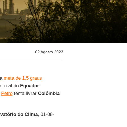
02 Agosto 2023
da
meta de 1,5 graus
e civil do
Equador
e
Petro
tenta livrar
Colômbia
vatório do
Clima
, 01-08-