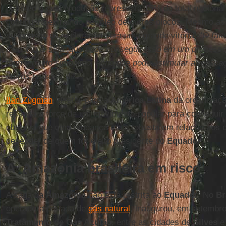
petróleo e cuja produção representa 15% do total naciona
continuará extraindo petróleo de outros blocos. Mesmo a
suspensão da exploração será uma grande vitória. “
O fato
menor que seja, que pode conseguir isso em um processo
mim é muito simbólico, acho que pode estimular a replic
outros países
”, diz.
Ilan Zugman
, diretor para a
América Latina
da organizaçã
ressalta a força de um movimento popular para conseguir r
observa que uma mudança mais robusta em relação aos c
depender de quem for eleito presidente do
Equador
.
A Amazônia brasileira em risco
A saga da
Amazônia
não está restrita ao
Equador
. No
Br
operadora privada de
gás natural
, inaugurou, em setembr
Tratamento de Gás Azulão
, entre as cidades de
Silves