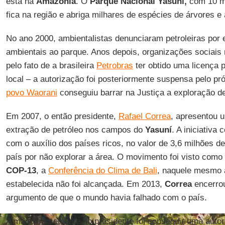
está na
Amazônia
. O
Parque Nacional Yasuní,
com 10 mi
fica na região e abriga milhares de espécies de árvores e
No ano 2000, ambientalistas denunciaram petroleiras po
ambientais ao parque. Anos depois, organizações sociai
pelo fato de a brasileira
Petrobras
ter obtido uma licença 
local – a autorização foi posteriormente suspensa pelo pr
povo Waorani
conseguiu barrar na Justiça a exploração d
Em 2007, o então presidente,
Rafael Correa
, apresentou u
extração de petróleo nos campos do
Yasuní
. A iniciativa
com o auxílio dos países ricos, no valor de 3,6 milhões 
país por não explorar a área. O movimento foi visto como
COP-13
, a
Conferência do Clima de Bali
, naquele mesmo a
estabelecida não foi alcançada. Em 2013,
Correa
encerro
argumento de que o mundo havia falhado com o país.
A manobra seguinte do presidente foi conseguir uma auto