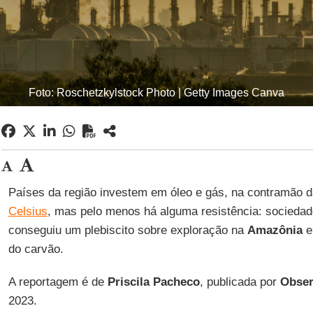
Foto: Roschetzkylstock Photo | Getty Images Canva
Países da região investem em óleo e gás, na contramão 
Celsius
, mas pelo menos há alguma resistência: sociedad
conseguiu um plebiscito sobre exploração na
Amazônia
do carvão.
A reportagem é de
Priscila
Pacheco
, publicada por
Obser
2023.