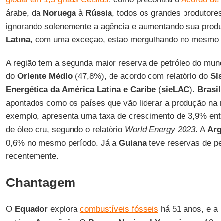
árabe, da
Noruega
à
Rússia
, todos os grandes produtore
ignorando solenemente a agência e aumentando sua prod
Latina
, com uma exceção, estão mergulhando no mesmo 
A região tem a segunda maior reserva de petróleo do mund
do
Oriente Médio
(47,8%), de acordo com relatório do
Si
Energética da América Latina e Caribe
(
sieLAC
).
Brasil
apontados como os países que vão liderar a produção na 
exemplo, apresenta uma taxa de crescimento de 3,9% ent
de óleo cru, segundo o relatório
World Energy 2023
. A
Arg
0,6% no mesmo período. Já a
Guiana
teve reservas de pe
recentemente.
Chantagem
O
Equador
explora
combustíveis fósseis
há 51 anos, e a 