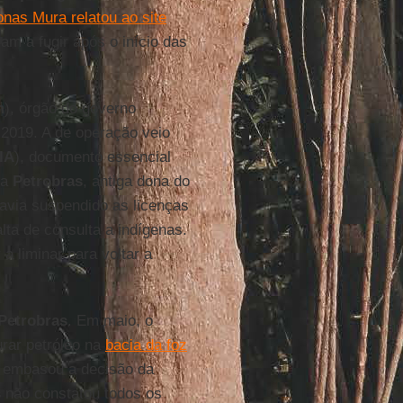
onas Mura relatou ao site
m a fugir após o início das
m
), órgão do governo
2019. A de operação veio
IA
), documento essencial
la
Petrobras
, antiga dona do
avia suspendido as licenças
lta de consulta a indígenas.
a liminar para voltar a
Petrobras
. Em maio, o
rar petróleo na
bacia da foz
e embasou a decisão da
s
não constatou todos os