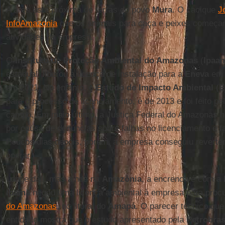
A área está próxima de terras do povo
Mura
. O cacique
J
InfoAmazonia
que os animais para caça e peixes começara
atividades da empresa.
O
Instituto de Proteção Ambiental do Amazonas
(
Ipaa
estadual, liberou a licença de instalação para a
Eneva
em 
em 2021. No entanto, o
Estudo de Impacto Ambiental
(
E
para o processo de licenciamento, é de 2013 e foi feito pe
campo. Em maio último, a Justiça Federal do Amazonas h
por causa de denúncias sobre falhas no licenciamento e fa
Poucos dias depois, porém, a empresa conseguiu reverter 
operar.
Longe dali, mas ainda na
Amazônia
, a encrenca é com a
Ibama
negou uma licença ambiental à empresa para procu
do Amazonas
, no litoral do
Amapá
. O parecer técnico qu
entidade mostra que o estudo apresentado pela
Petrobra