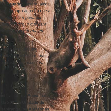
l. O
Equador
, porém, ainda
ssim,
Crespo
acredita que a
 de haver um país, por
 democrático, o que para
ação de alguma forma em
o ambiental
350.org
,
ealizar o plebiscito, mas
ombustíveis fósseis vai
asil
, a carioca
Eneva
, uma
o de 2021, a
Unidade de
e
Itapiranga
, no
Amazonas
.