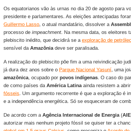
Os equatorianos vão às urnas no dia 20 de agosto para vo
presidente e parlamentares. As eleições antecipadas fo
Guillermo Lasso
, o atual mandatário, dissolver a
Assembl
processo de
impeachment
. Na mesma data, os eleitores
plebiscito inédito, que decidirá se a
exploração de petróle
sensível da
Amazônia
deve ser paralisada.
A realização do plebiscito põe fim a uma reivindicação judi
já dura dez anos sobre o
Parque Nacional Yasuní
, uma jo
amazônica
, ocupado por
povos
indígenas
. O caso do p
de como países da
América Latina
ainda resistem a abr
fósseis
. Um argumento recorrente é que a exploração é i
e a independência energética. Só se esqueceram de comb
De acordo com a
Agência Internacional de Energia
(
AIE
autorizar mais nenhum projeto fóssil se quiser ter a chan
global em 1,5 graus Celsius
, como preconiza o
Acordo de 