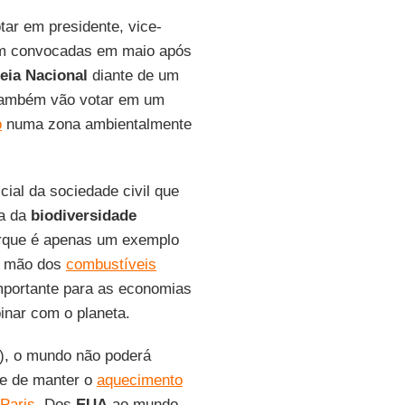
tar em presidente, vice-
ram convocadas em maio após
eia Nacional
diante de um
 também vão votar em um
o
numa zona ambientalmente
cial da sociedade civil que
ia da
biodiversidade
arque é apenas um exemplo
ir mão dos
combustíveis
mportante para as economias
inar com o planeta.
), o mundo não poderá
ce de manter o
aquecimento
Paris
. Dos
EUA
ao mundo