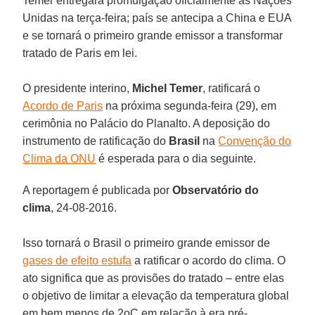
Temer entregará promulgação oficialmente às Nações
Unidas na terça-feira; país se antecipa a China e EUA
e se tornará o primeiro grande emissor a transformar
tratado de Paris em lei.
O presidente interino,
Michel Temer
, ratificará o
Acordo de Paris
na próxima segunda-feira (29), em
cerimônia no Palácio do Planalto. A deposição do
instrumento de ratificação do
Brasil
na
Convenção do
Clima da ONU
é esperada para o dia seguinte.
A reportagem é publicada por
Observatório do
clima
, 24-08-2016.
Isso tornará o Brasil o primeiro grande emissor de
gases de efeito estufa
a ratificar o acordo do clima. O
ato significa que as provisões do tratado – entre elas
o objetivo de limitar a elevação da temperatura global
em bem menos de 2oC em relação à era pré-