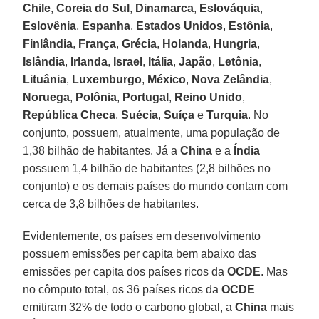
Chile
,
Coreia do Sul
,
Dinamarca
,
Eslováquia
,
Eslovênia
,
Espanha
,
Estados Unidos
,
Estônia
,
Finlândia
,
França
,
Grécia
,
Holanda
,
Hungria
,
Islândia
,
Irlanda
,
Israel
,
Itália
,
Japão
,
Letônia
,
Lituânia
,
Luxemburgo
,
México
,
Nova Zelândia
,
Noruega
,
Polônia
,
Portugal
,
Reino Unido
,
República Checa
,
Suécia
,
Suíça
e
Turquia
. No
conjunto, possuem, atualmente, uma população de
1,38 bilhão de habitantes. Já a
China
e a
Índia
possuem 1,4 bilhão de habitantes (2,8 bilhões no
conjunto) e os demais países do mundo contam com
cerca de 3,8 bilhões de habitantes.
Evidentemente, os países em desenvolvimento
possuem emissões per capita bem abaixo das
emissões per capita dos países ricos da
OCDE
. Mas
no cômputo total, os 36 países ricos da
OCDE
emitiram 32% de todo o carbono global, a
China
mais