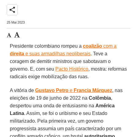
share
25 Mai 2023
Presidente colombiano rompeu a
coalizão
com a
direita
e suas armadilhas neoliberais
. Teve a
coragem de demitir ministros que sabotavam o
governo. E, com seu
Pacto Histórico
, mostra: reformas
radicais exige mobilização das ruas.
A vitória de
Gustavo Petro
e
Francia Márquez
, nas
eleições de 19 de junho de 2022 na
Colômbia
,
despertou uma onda de entusiasmo na
América
Latina
. Assim, se foi o uribismo e seu Estado
militarizado. Pela primeira vez, um governo
progressista assumia um país caracterizado por um
conflito armado crônico, um brutal
autoritarismo