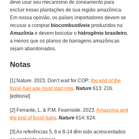
deve usar seu mecanismo de zoneamento para
excluir essas plantações de sua região amazônica.
Em nossa opinião, os países importadores devem se
recusar a comprar
biocombustíveis
produzidos na
Amazônia
e devem boicotar o
hidrogênio brasileiro
,
a menos que os planos de barragens amazônicas
sejam abandonados.
Notas
[1] Nature. 2023. Don’t wait for COP:
the end of the
fossil-fuel age must start now
.
Nature
613: 216.
[editorial]
[2] Ferrante, L. & P.M. Fearnside. 2023.
Amazonia and
the end of fossil fuels
.
Nature
614: 624.
[3] As referências 5, 6 e 8-14 têm sido acrescentados