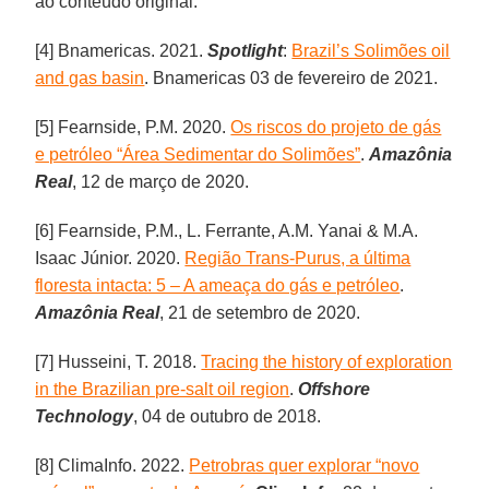
ao conteúdo original.
[4] Bnamericas. 2021.
Spotlight
:
Brazil’s Solimões oil
and gas basin
. Bnamericas 03 de fevereiro de 2021.
[5] Fearnside, P.M. 2020.
Os riscos do projeto de gás
e petróleo “Área Sedimentar do Solimões”
.
Amazônia
Real
, 12 de março de 2020.
[6] Fearnside, P.M., L. Ferrante, A.M. Yanai & M.A.
Isaac Júnior. 2020.
Região Trans-Purus, a última
floresta intacta: 5 – A ameaça do gás e petróleo
.
Amazônia Real
, 21 de setembro de 2020.
[7] Husseini, T. 2018.
Tracing the history of exploration
in the Brazilian pre-salt oil region
.
Offshore
Technology
, 04 de outubro de 2018.
[8] ClimaInfo. 2022.
Petrobras quer explorar “novo