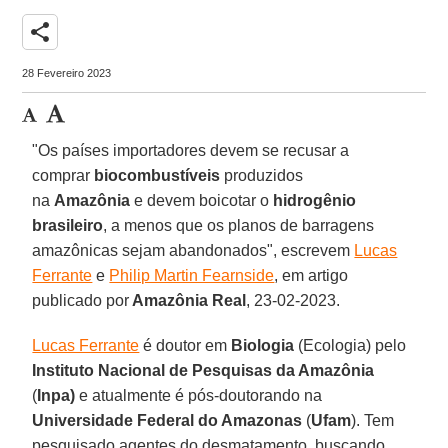
share
28 Fevereiro 2023
"Os países importadores devem se recusar a
comprar
biocombustíveis
produzidos
na
Amazônia
e devem boicotar o
hidrogênio
brasileiro
, a menos que os planos de barragens
amazônicas sejam abandonados", escrevem
Lucas
Ferrante
e
Philip Martin Fearnside
, em artigo
publicado por
Amazônia Real
, 23-02-2023.
Lucas Ferrante
é doutor em
Biologia
(Ecologia) pelo
Instituto Nacional de Pesquisas da Amazônia
(
Inpa)
e atualmente é pós-doutorando na
Universidade Federal do Amazonas
(
Ufam
). Tem
pesquisado agentes do desmatamento, buscando