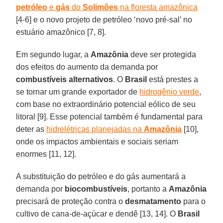
petróleo
e
gás
do
Solimões
na floresta amazônica
[4-6] e o novo projeto de petróleo ‘novo pré-sal’ no
estuário amazônico [7, 8].
Em segundo lugar, a
Amazônia
deve ser protegida
dos efeitos do aumento da demanda por
combustíveis alternativos
. O
Brasil
está prestes a
se tornar um grande exportador de
hidrogênio verde
,
com base no extraordinário potencial eólico de seu
litoral [9]. Esse potencial também é fundamental para
deter as
hidrelétricas planejadas na
Amazônia
[10],
onde os impactos ambientais e sociais seriam
enormes [11, 12].
A substituição do petróleo e do gás aumentará a
demanda por
biocombustíveis
, portanto a
Amazônia
precisará de proteção contra o
desmatamento
para o
cultivo de cana-de-açúcar e dendê [13, 14]. O
Brasil