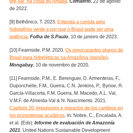
pré-sal” na costa do Amapá
.
ClimaInfo
, 22 de agosto
de 2022.
[9] Bethônico, T. 2023.
Entenda a corrida pelo
hidrogênio verde e por que o Brasil pode ser uma
potência
.
Folha de S.Paulo
, 10 de janeiro de 2023.
[10] Fearnside, P.M. 2020.
Os preocupantes planos do
Brasil para hidrelétricas na Amazônia (opinião)
.
Mongabay
, 10 de novembro de 2020.
[11] Fearnside, P.M., E. Berenguer, D. Armenteras, F.,
Duponchelle, F.M., Guerra, C.N. Jenkins, P., Bynoe, R.
García-Villacorta, F.M. Guerra, M. Macedo, A.L. Val,
V.M.F. de Almeida-Val & N. Nascimento. 2021.
Capítulo 20: Impulsores e impactos de los cambios en
los ecosistemas acuáticos
. In: Nobre, C., Encalada, A.
et al. (Eds).
Informe de evaluación de Amazonía
2021
. United Nations Sustainable Development