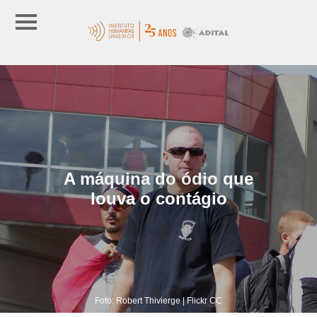
A máquina do ódio que
louva o contágio
Foto: Robert Thivierge | Flickr CC