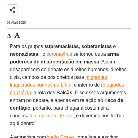
share
02 Abril 2020
Para os grupos
supremacistas
,
soberanistas
e
neonazistas
, "o
coronavírus
se tornou outra
arma
poderosa de desorientação em massa
. Assim
desaparecem do debate os direitos humanos, direitos
civis, campos de prisioneiros para
migrantes
financiados por nós na Líbia
, o inferno de
refugiados
na Grécia
, a rota dos
Balcãs
. E se esses argumentos
entram no debate, é apenas em relação ao
risco de
contágio
, portanto, para chegar à costumeira
conclusão:
o mal vem de fora
, e devemos nos fechar
aqui dentro".
A entrevista com
Nello Scavo
, jornalista e escritor