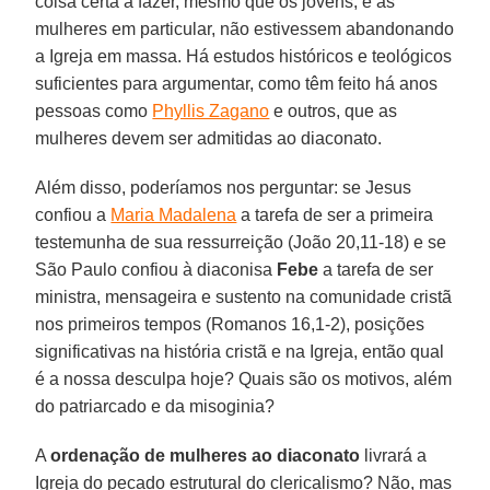
coisa certa a fazer, mesmo que os jovens, e as
mulheres em particular, não estivessem abandonando
a Igreja em massa. Há estudos históricos e teológicos
suficientes para argumentar, como têm feito há anos
pessoas como
Phyllis Zagano
e outros, que as
mulheres devem ser admitidas ao diaconato.
Além disso, poderíamos nos perguntar: se Jesus
confiou a
Maria Madalena
a tarefa de ser a primeira
testemunha de sua ressurreição (João 20,11-18) e se
São Paulo confiou à diaconisa
Febe
a tarefa de ser
ministra, mensageira e sustento na comunidade cristã
nos primeiros tempos (Romanos 16,1-2), posições
significativas na história cristã e na Igreja, então qual
é a nossa desculpa hoje? Quais são os motivos, além
do patriarcado e da misoginia?
A
ordenação de mulheres ao diaconato
livrará a
Igreja do pecado estrutural do clericalismo? Não, mas