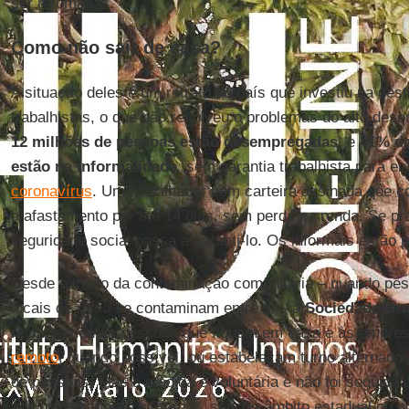
ser retomadas.
Como não sair de casa?
A situação deles é um retrato do país que investiu na dest
trabalhistas, o que não resolveu o problemas do alto des
12 milhões de pessoas estão desempregadas
, e
41% do
estão na informalidade
, sem garantia trabalhista para en
coronavírus
. Um trabalhador com carteira assinada que co
a afastamento por até 14 dias, sem perda na renda. Se pr
seguridade social passa a garanti-lo. Os informais estão p
Desde o início da contaminação comunitária – quando pe
locais de risco se contaminam entre si – a
Sociedade Bras
recomendou às pessoas que fiquem em casa e às empre
remoto
, quando possível, ou estabeleçam turno alternado
de pessoas. Mas a medida é voluntária e não foi seguida d
aos trabalhadores informais, seja no âmbito estadual ou n