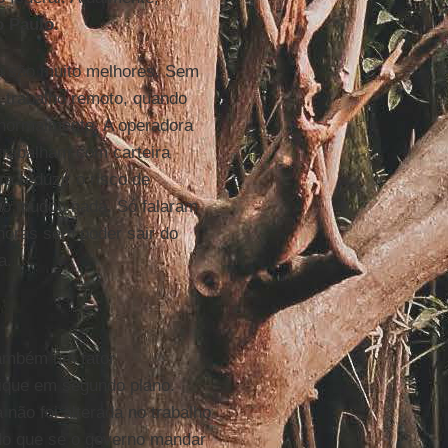
o Paulo
.
ão são muito melhores. Sem
 trabalho remoto, quando
 normalmente. A operadora
 trabalham com carteira
 reduzir o risco de
ão mudou nada. Só falaram
 horas sem poder sair do
a.
ambém um fator
ique em segundo plano.
 não foi alterada no trabalho
do que se o governo mandar