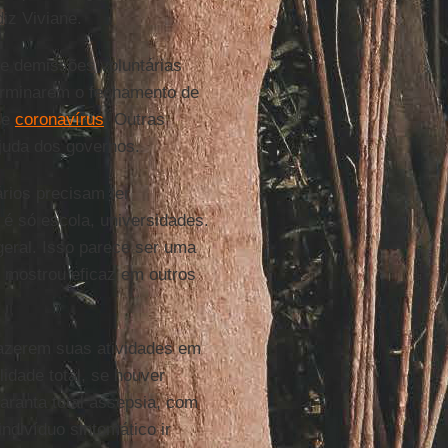
diz Viviane.
e demissões voluntárias
rminarem o fechamento de
de
coronavírus
. Outras
uda dos governos.
rios precisam ter
 é só escola, universidades.
geral. Isso parece ser uma
e mostrou eficaz em outros
fazerem suas atividades em
idade total, se houver
garanta total assepsia, com
 indivíduo sintomático ir