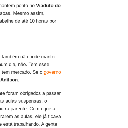
antém ponto no
Viaduto do
essoas. Mesmo assim,
abalhe de até 10 horas por
 e também não pode manter
hum dia, não. Tem esse
l, tem mercado. Se o
governo
z
Adilson
.
e foram obrigados a passar
as aulas suspensas, o
outra parente. Como que a
arem as aulas, ele já ficava
e está trabalhando. A gente