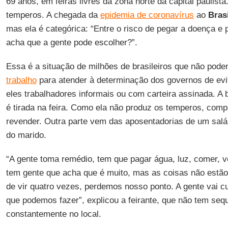
69 anos, em feiras livres da zona norte da capital paulist
temperos. A chegada da
epidemia de coronavírus
ao
Bras
mas ela é categórica: “Entre o risco de pegar a doença e
acha que a gente pode escolher?”.
Essa é a situação de milhões de brasileiros que não pod
trabalho
para atender à determinação dos governos de evit
eles trabalhadores informais ou com carteira assinada. A
é tirada na feira. Como ela não produz os temperos, comp
revender. Outra parte vem das aposentadorias de um salá
do marido.
“A gente toma remédio, tem que pagar água, luz, comer, ve
tem gente que acha que é muito, mas as coisas não estão 
de vir quatro vezes, perdemos nosso ponto. A gente vai c
que podemos fazer”, explicou a feirante, que não tem se
constantemente no local.