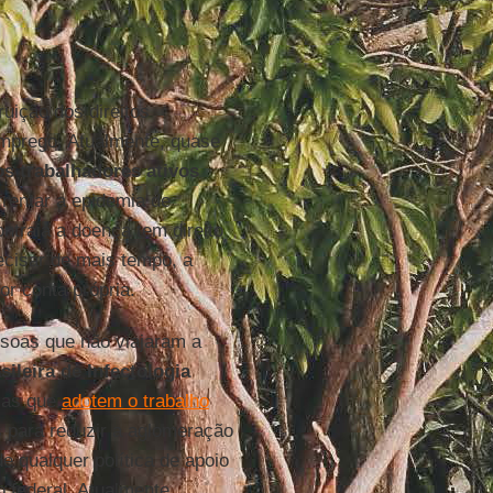
ruição dos direitos
emprego. Atualmente, quase
s trabalhadores ativos
frentar a epidemia de
ntraia a doença tem direito
ecisar de mais tempo, a
or conta própria.
ssoas que não viajaram a
ileira de Infectologia
sas que
adotem o trabalho
s para reduzir a aglomeração
e qualquer política de apoio
o federal. Atualmente,