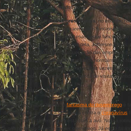
existem 234 casos confirmados no país, a maioria em
Sã
As condições dos
trabalhadores formais
, no entanto, n
obrigação de as empresas deixarem seus funcionários em
possível, a maior parte das empresas segue funcionando
de caixa Viviane Costa e o marido dela, Jefferson Matos,
assinada, mas não houve qualquer ação das empresas para
contaminação. “A gente está trabalhando normalmente. N
para a gente cuidar da higiene, mas muitas vezes eu fico
caixa”, afirmou. Jefferson teve a agenda de visitas mantid
Coronavírus x trabalho
Para esses trabalhadores, o
fantasma do desemprego
é t
determinante para que a segurança contra o
coronavírus
f
“Nossa filha está sem aula e está com a avó. Nossa rotina
e não podemos arriscar perder o emprego. Já estão falan