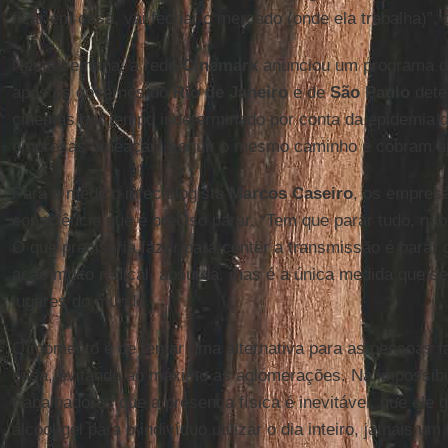
ficar em casa, vai fechar o mercado (onde ela trabalha)”, 
Nesta semana, a rede
Cinemark
anunciou um programa d
após os governos do
Rio de Janeiro
e de
São Paulo
dete
cinemas por tempo indeterminado por conta da epidemia 
empresas ameaçam seguir o mesmo caminho e cobram aj
Para o médico infectologista
Marcos
Caseiro
, os empresá
consciência que é preciso parar. “Tem que parar tudo, não
O que precisaria fazer para conter a transmissão é parar 
ação muito radical, absurda, mas é a única medida que s
lugares do mundo.
O momento é de tentar uma alternativa para as pessoas 
casa, evitando ao máximo as aglomerações. Na impossibil
trabalhadores que a presença física é inevitável, que ele 
álcool gel para o indivíduo utilizar o dia inteiro, jamais um