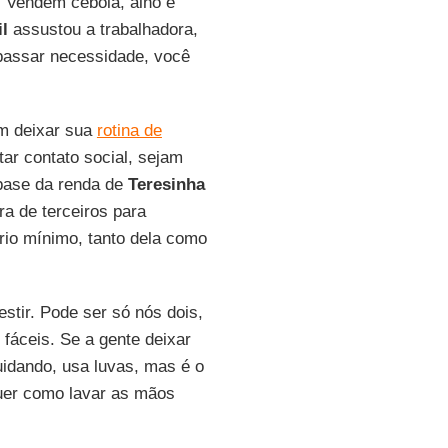
a. Vendem cebola, alho e
il
assustou a trabalhadora,
 passar necessidade, você
em deixar sua
rotina de
ar contato social, sejam
 base da renda de
Teresinha
ra de terceiros para
rio mínimo, tanto dela como
stir. Pode ser só nós dois,
fáceis. Se a gente deixar
uidando, usa luvas, mas é o
quer como lavar as mãos