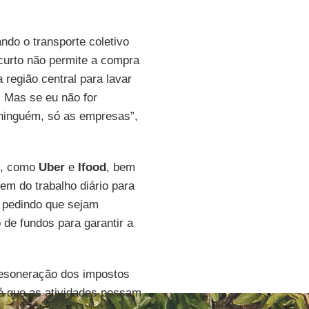
ndo o transporte coletivo
o curto não permite a compra
região central para lavar
. Mas se eu não for
 ninguém, só as empresas”,
os, como
Uber
e
Ifood
, bem
em do trabalho diário para
o pedindo que sejam
 de fundos para garantir a
desoneração dos impostos
té que as atividades possam