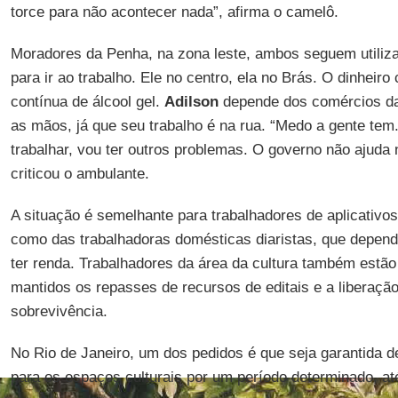
torce para não acontecer nada”, afirma o camelô.
Moradores da Penha, na zona leste, ambos seguem utiliza
para ir ao trabalho. Ele no centro, ela no Brás. O dinheir
contínua de álcool gel.
Adilson
depende dos comércios da 
as mãos, já que seu trabalho é na rua. “Medo a gente tem
trabalhar, vou ter outros problemas. O governo não ajuda
criticou o ambulante.
A situação é semelhante para trabalhadores de aplicativ
como das trabalhadoras domésticas diaristas, que depend
ter renda. Trabalhadores da área da cultura também estã
mantidos os repasses de recursos de editais e a liberação
sobrevivência.
No Rio de Janeiro, um dos pedidos é que seja garantida 
para os espaços culturais por um período determinado, a