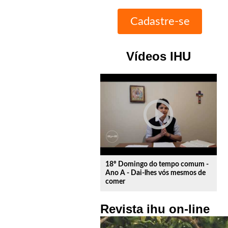
Vídeos IHU
play_circle_outline
18º Domingo do tempo comum -
Ano A - Dai-lhes vós mesmos de
comer
Revista ihu on-line