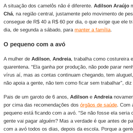
A situação dos camelôs não é diferente.
Adilson
Araújo
m
Chá
, na região central, justamente pelo movimento de p
consegue de R$ 40 a R$ 60 por dia, o que exige que ele tr
dia, de segunda a sábado, para
manter a família
.
O pequeno com a avó
A mulher de
Adilson
,
Andreia
, trabalha como costureira
quarentena. “Ela ganha por produção, não pode parar nen
vírus aí, mas as contas continuam chegando, tem alugue
não apoia a gente, não tem como ficar sem trabalhar”, di
Pais de um garoto de 6 anos,
Adilson
e
Andreia
novament
por cima das recomendações dos
órgãos de saúde
. Com 
pequeno está ficando com a avó. “Se não fosse ela seria 
gente vai pagar alguém? Mas a verdade é que antes de par
com a avó todos os dias, depois da escola. Porque a gent