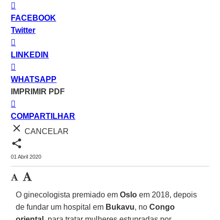
FACEBOOK
Twitter
LINKEDIN
WHATSAPP
IMPRIMIR PDF
COMPARTILHAR
close
CANCELAR
share
01 Abril 2020
O ginecologista premiado em
Oslo
em 2018, depois
de fundar um hospital em
Bukavu
, no
Congo
oriental
, para tratar mulheres estupradas por