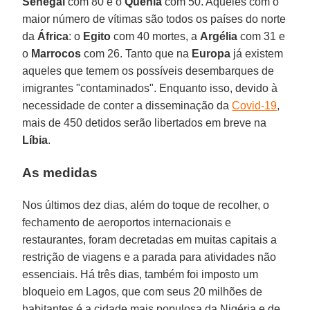
Senegal
com 80 e o
Quênia
com 50. Aqueles com o
maior número de vítimas são todos os países do norte
da
África
: o
Egito
com 40 mortes, a
Argélia
com 31 e
o
Marrocos
com 26. Tanto que na
Europa
já existem
aqueles que temem os possíveis desembarques de
imigrantes "contaminados". Enquanto isso, devido à
necessidade de conter a disseminação da
Covid-19
,
mais de 450 detidos serão libertados em breve na
Líbia
.
As medidas
Nos últimos dez dias, além do toque de recolher, o
fechamento de aeroportos internacionais e
restaurantes, foram decretadas em muitas capitais a
restrição de viagens e a parada para atividades não
essenciais. Há três dias, também foi imposto um
bloqueio em Lagos, que com seus 20 milhões de
habitantes é a cidade mais populosa da Nigéria e de