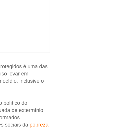
 protegidos é uma das
iso levar em
ocídio, inclusive o
 político do
uada de extermínio
 formados
s sociais da
pobreza