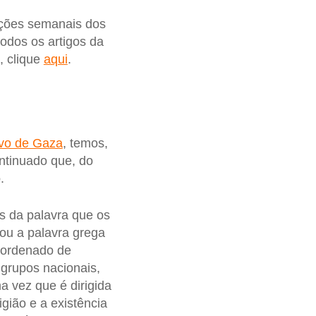
ições semanais dos
todos os artigos da
, clique
aqui
.
ovo de Gaza
, temos,
ntinuado que, do
o
.
s da palavra que os
ou a palavra grega
oordenado de
 grupos nacionais,
ma vez que é dirigida
ligião e a existência