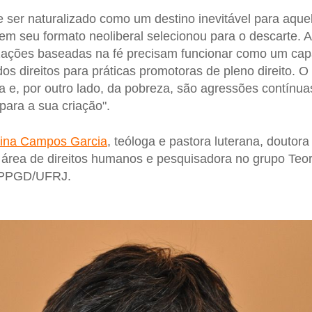
 ser naturalizado como um destino inevitável para aqu
em seu formato neoliberal selecionou para o descarte. A
izações baseadas na fé precisam funcionar como um cap
dos direitos para práticas promotoras de pleno direito. 
 e, por outro lado, da pobreza, são agressões contínuas
para a sua criação".
ina Campos Garcia
, teóloga e pastora luterana, doutora
área de direitos humanos e pesquisadora no grupo Teor
o PPGD/UFRJ.