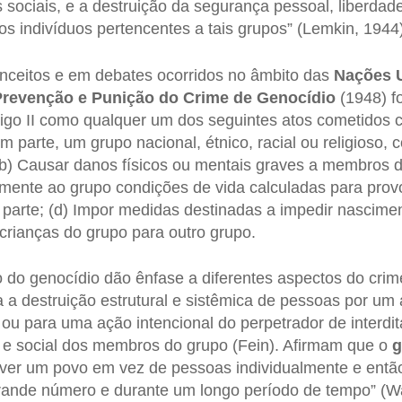
sociais, e a destruição da segurança pessoal, liberdad
s indivíduos pertencentes a tais grupos” (Lemkin, 1944)
ceitos e em debates ocorridos no âmbito das
Nações 
revenção e Punição do Crime de Genocídio
(1948) fo
igo II como qualquer um dos seguintes atos cometidos 
em parte, um grupo nacional, étnico, racial ou religioso, 
) Causar danos físicos ou mentais graves a membros do
mente ao grupo condições de vida calculadas para prov
m parte; (d) Impor medidas destinadas a impedir nascime
a crianças do grupo para outro grupo.
do genocídio dão ênfase a diferentes aspectos do crim
 a destruição estrutural e sistêmica de pessoas por um 
 ou para uma ação intencional do perpetrador de interdit
 e social dos membros do grupo (Fein). Afirmam que o
g
ver um povo em vez de pessoas individualmente e ent
ande número e durante um longo período de tempo” (Wal