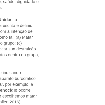
e, saúde, dignidade e
.
Unidas
, a
i escrita e definiu
com a intenção de
como tal: (a) Matar
 grupo; (c)
ocar sua destruição
ntos dentro do grupo;
e indicando
aparato burocrático
ar, por exemplo, a
enocídio
ocorre
ão escolhemos matar
ler, 2016).