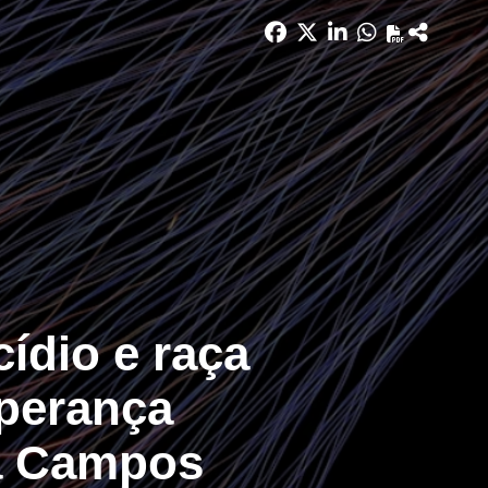
ídio e raça
sperança
na Campos