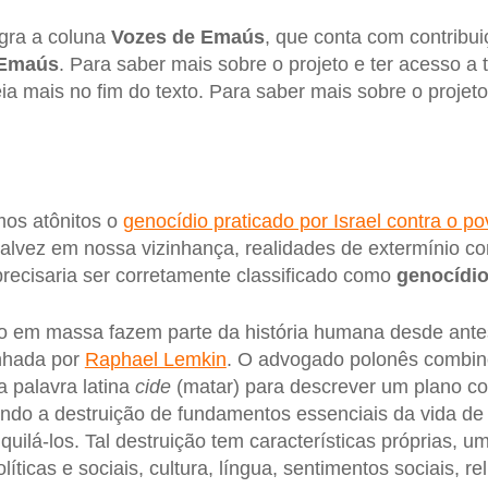
egra a coluna
Vozes de Emaús
, que conta com contribu
 Emaús
. Para saber mais sobre o projeto e ter acesso a 
eia mais no fim do texto. Para saber mais sobre o projeto
os atônitos o
genocídio praticado por Israel contra o p
alvez em nossa vizinhança, realidades de extermínio co
precisaria ser corretamente classificado como
genocídi
o em massa fazem parte da história humana desde ante
unhada por
Raphael Lemkin
. O advogado polonês combin
 a palavra latina
cide
(matar) para descrever um plano c
ando a destruição de fundamentos essenciais da vida de
quilá-los. Tal destruição tem características próprias, u
olíticas e sociais, cultura, língua, sentimentos sociais, re