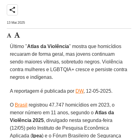
share
13 Mai 2025
Último "
Atlas da Violência
" mostra que homicídios
recuaram de forma geral, mas jovens continuam
sendo maiores vítimas, sobretudo negros. Violência
contra mulheres e LGBTQIA+ cresce e persiste contra
negros e indígenas.
A reportagem é publicada por
DW
, 12-05-2025.
O
Brasil
registrou 47.747 homicídios em 2023, o
menor número em 11 anos, segundo o
Atlas da
Violência 2025
, divulgado nesta segunda-feira
(12/05) pelo Instituto de Pesquisa Econômica
Aplicada (
Ipea
) e o Fórum Brasileiro de Segurança