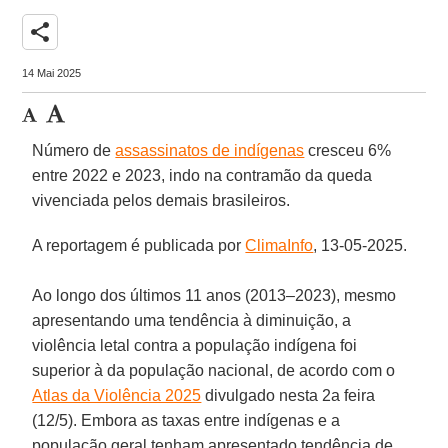
share
14 Mai 2025
Número de
assassinatos de indígenas
cresceu 6%
entre 2022 e 2023, indo na contramão da queda
vivenciada pelos demais brasileiros.
A reportagem é publicada por
ClimaInfo
, 13-05-2025.
Ao longo dos últimos 11 anos (2013–2023), mesmo
apresentando uma tendência à diminuição, a
violência letal contra a população indígena foi
superior à da população nacional, de acordo com o
Atlas da Violência 2025
divulgado nesta 2a feira
(12/5). Embora as taxas entre indígenas e a
população geral tenham apresentado tendência de