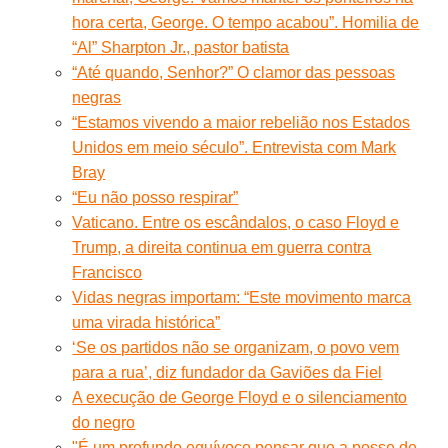
hora certa, George. O tempo acabou”. Homilia de
“Al” Sharpton Jr., pastor batista
“Até quando, Senhor?” O clamor das pessoas
negras
“Estamos vivendo a maior rebelião nos Estados
Unidos em meio século”. Entrevista com Mark
Bray
“Eu não posso respirar”
Vaticano. Entre os escândalos, o caso Floyd e
Trump, a direita continua em guerra contra
Francisco
Vidas negras importam: “Este movimento marca
uma virada histórica”
‘Se os partidos não se organizam, o povo vem
para a rua’, diz fundador da Gaviões da Fiel
A execução de George Floyd e o silenciamento
do negro
"É um profundo equívoco pensar que a posse de