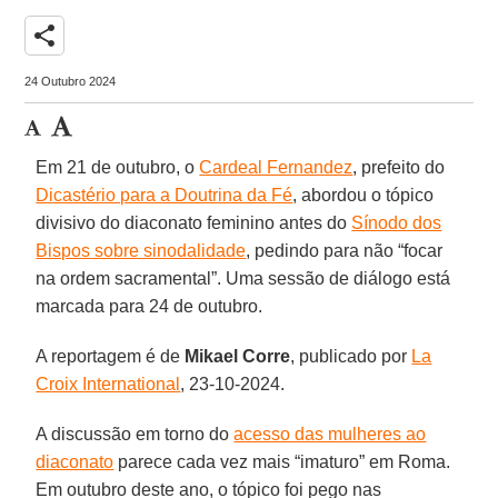
share
24 Outubro 2024
Em 21 de outubro, o
Cardeal Fernandez
, prefeito do
Dicastério para a Doutrina da Fé
, abordou o tópico
divisivo do diaconato feminino antes do
Sínodo dos
Bispos sobre sinodalidade
, pedindo para não “focar
na ordem sacramental”. Uma sessão de diálogo está
marcada para 24 de outubro.
A reportagem é de
Mikael Corre
, publicado por
La
Croix International
, 23-10-2024.
A discussão em torno do
acesso das mulheres ao
diaconato
parece cada vez mais “imaturo” em Roma.
Em outubro deste ano, o tópico foi pego nas