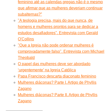
feminino até as calendas gregas não é o mesmo
que afirmar que as mulheres deveriam continuar
subalternas?”
"A teologia precisa, mais do que nunca, de
homens e mulheres prontos para se dedicar a
estudos desafiadores". Entrevista com Gerald
O'Collins
"Que a Igreja não pode ordenar mulheres é
comprovadamente falso". Entrevista com Michael
Theobald
O papel das mulheres deve ser abordado
‘urgentemente’ na Igreja Católica
Papa Francisco descarta diaconato feminino
Mulheres diáconas? Parte I. Artigo de Phyllis
Zagano
Mulheres diáconas? Parte II. Artigo de Phyllis
Zagano