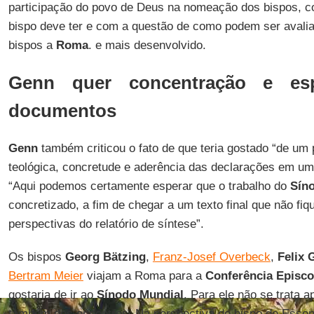
participação do povo de Deus na nomeação dos bispos, c
bispo deve ter e com a questão de como podem ser avalia
bispos a
Roma
. e mais desenvolvido.
Genn quer concentração e esp
documentos
Genn
também criticou o fato de que teria gostado “de um
teológica, concretude e aderência das declarações em uma
“Aqui podemos certamente esperar que o trabalho do
Sín
concretizado, a fim de chegar a um texto final que não f
perspectivas do relatório de síntese”.
Os bispos
Georg Bätzing
,
Franz-Josef Overbeck
,
Felix 
Bertram Meier
viajam a Roma para a
Conferência Episc
gostaria de ir ao
Sínodo Mundial
. Para ele não se trata 
também dos encontros. Na perspectiva do bispo de Esse