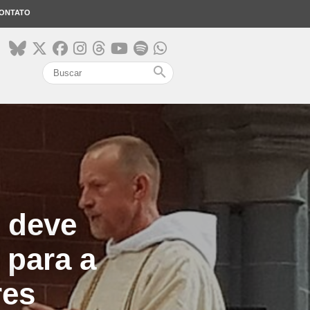
ONTATO
search
 deve
 para a
res