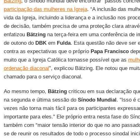
Bätzing
, o Sínodo mundial deve encontrar “passos concre
participação das mulheres na Igreja
. “A inclusão das mul
vida da Igreja, incluindo a liderança e a inclusão nos pro
de decisão, também precisa de uma proteção clara através
enfatizou
Bätzing
na terça-feira em uma conferência de i
de outono do
DBK
em
Fulda
. Esta questão não deve ser ev
contra as expectativas que o próprio
Papa Francisco
depo
muito que a Igreja Católica tornasse possível que as
mulh
ordenação diaconal
”, explicou Bätzing. Ele notou que mu
chamado para o serviço diaconal.
Ao mesmo tempo,
Bätzing
criticou em sua declaração qu
na segunda e última sessão do
Sínodo Mundial
. "Isso é
vezes não torna mais fácil para os participantes express
importante para eles." Ele próprio entra nesta fase do Sí
também com “maior tensão interior do que no ano passado”
se de reunir os resultados de todo o processo sinodal ini