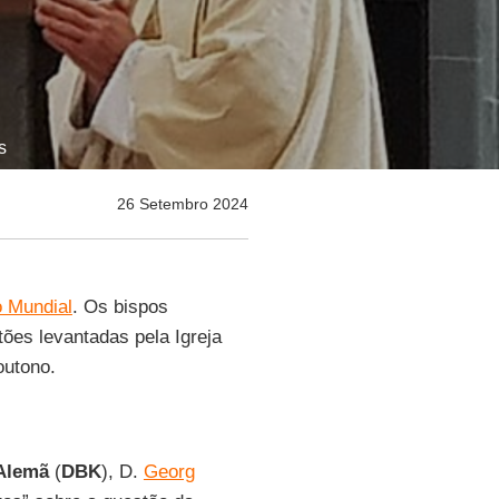
s
26 Setembro 2024
 Mundial
. Os bispos
tões levantadas pela Igreja
outono.
 Alemã
(
DBK
), D.
Georg