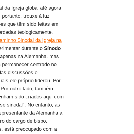
l da Igreja global até agora
 portanto, trouxe à luz
ões que têm sido feitas em
rdadas teologicamente.
minho Sinodal da Igreja na
erimentar durante o
Sínodo
o apenas na Alemanha, mas
a permanecer centrado no
 das discussões e
is ele próprio liderou. Por
“Por outro lado, também
enham sido criados aqui com
se sinodal”. No entanto, as
epresentante da Alemanha a
ro do cargo de bispo.
is, está preocupado com a