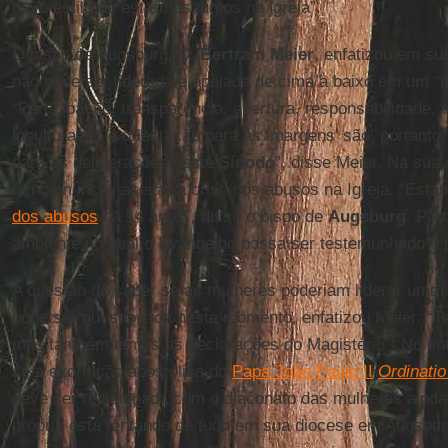
novo estilo de estarmos juntos na igreja”.
O bispo de Augsburg, D.
Bertram Meier
, enfatizou em su
não pode ser liderada e apoiada de cima a baixo em um “
“Participação, transparência, abertura, responsabilidade, 
inculturação e orientação para as ‘margens’ são, portanto
para as deliberações deste
Sínodo
”, disse Meier. Na sua
também inclui aceitar a crise dos abusos na Igreja. “Est
dos abusos
há 14 anos”, disse o bispo de
Augsburg
. Por
ambiente no qual o Evangelho possa ser testemunhado e 
A questão de saber se as mulheres poderiam liderar uma 
pode ser questionada neste momento, enfatizou Meier: “
mas também temos as declarações do Magistério”. No ent
se a exortação apostólica do
Papa João Paulo II
Ordinatio
deve ser relacionada com o diaconato das mulheres ainda 
próprio está tentando de tudo em sua diocese em Augsbu