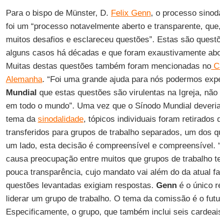
Para o bispo de Münster, D.
Felix Genn
, o processo sinoda
foi um “processo notavelmente aberto e transparente, que,
muitos desafios e esclareceu questões”. Estas são quest
alguns casos há décadas e que foram exaustivamente abo
Muitas destas questões também foram mencionadas no
Ca
Alemanha
. “Foi uma grande ajuda para nós podermos exp
Mundial
que estas questões são virulentas na Igreja, nã
em todo o mundo”. Uma vez que o Sínodo Mundial deveri
tema da
sinodalidade
, tópicos individuais foram retirados
transferidos para grupos de trabalho separados, um dos qua
um lado, esta decisão é compreensível e compreensível. 
causa preocupação entre muitos que grupos de trabalho t
pouca transparência, cujo mandato vai além do da atual fa
questões levantadas exigiam respostas.
Genn
é o único r
liderar um grupo de trabalho. O tema da comissão é o futu
Especificamente, o grupo, que também inclui seis cardea