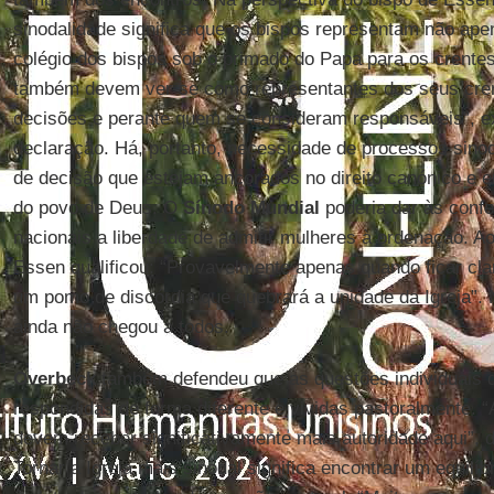
sinodalidade significa que os bispos representam não apen
colégio dos bispos sob o primado do Papa para os crentes.
também devem ver-se como representantes dos seus cre
decisões e perante quem se consideram responsáveis”, e
declaração. Há, portanto, necessidade de processos sino
de decisão que estejam ancorados no direito canónico e
do povo de Deus. O
Sínodo Mundial
poderia dar às confe
nacionais a liberdade de admitir mulheres à ordenação. 
Essen qualificou: “Provavelmente apenas quando ficar cl
um pomo de discórdia que quebrará a unidade da Igreja”. 
ainda não chegou a todos.
Overbeck
também defendeu que as questões individuais d
respondidas de forma diferente e vividas pastoralmente. 
devem receber significativamente mais autoridade aqui”, 
Tornar a Igreja mais sinodal significa encontrar um equilíb