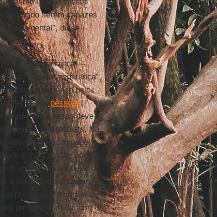
ças estão ligadas a esta
óximo Sínodo serem capazes
mo fundamental”, disse
grinos da Esperança” –,
ntinuamos a ter esperança”.
penitência anunciado pelo
tratamento das
pessoas
suficiente. Este passo deve
iológicas e espirituais. Na
são desempenha um papel
lidade é mais do que apenas
pele a viver e a anunciar o
m a Cristo”, disse
Oster
.
o vê a preocupação com a
ovo ponto de partida, um