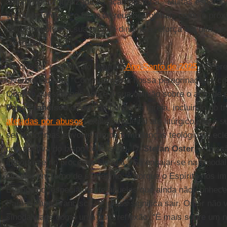
âmbito descentralizado na ação pastoral. “Muitas esperan
visão da Igreja, e o facto de reuniões globais como o pr
de desenvolver a sua própria dinâmica reforça um otimis
Overbeck.
No que diz respeito ao lema do
Ano Santo de 2025
– “Pere
Overbeck disse: “Continuamos a nossa peregrinação e co
Quando questionado sobre a sua opinião sobre o acto de 
Papa Francisco
devido às falhas da Igreja, incluindo no 
afetadas por abusos
, explicou que tal ato litúrgico não é 
ser dado, mas envolve também mudanças teológicas, ecles
perspectiva do bispo de Passau, D.
Stefan Oster
, a mis
importante no processo sinodal. “Se engajar-se na sinoda
circular em torno de si mesmo, é porque o Espírito nos im
Evangelho, especialmente àqueles que ainda não conhece
Para o Papa Francisco, ir juntos significa sair. Oster nã
sinodalidade como uma autorreflexão. “É mais sobre um n