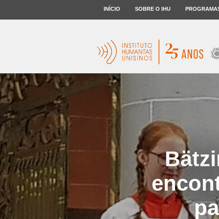
INÍCIO
SOBRE O IHU
PROGRAMA
Bätz
encont
pa