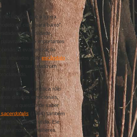
a declaração que a Igreja
modelo de cima para baixo”.
unidade na diversidade,
, palavras-chave importantes
 opinião, a evangelização
amos abalados pelo
escândalo
tanto, deve ser criado um
proclamado.
celebração eucarística não
Temos desejos emocionais,
anto , a questão de saber
 sacerdotalis
(1994) também
precisa ser discutida. Ele
rg para nomear mulheres