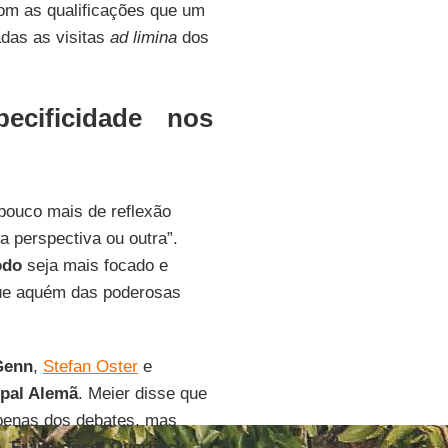
om as qualificações que um
das as visitas
ad limina
dos
ecificidade nos
 pouco mais de reflexão
 perspectiva ou outra”.
odo
seja mais focado e
ique aquém das poderosas
Genn
,
Stefan Oster
e
opal Alemã
. Meier disse que
apenas dos debates, mas
n,
Franz-Josef Overbeck
, a