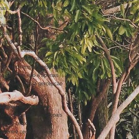
as a Igreja universal e o
 “Por outro lado, eles
ntes, perante quem tomam
xplicou
Overbeck
na sua
dais de consulta e de tomada
 envolvam muitos membros
rências episcopais
Ao mesmo tempo, o bispo de
aro que este não é apenas
No entanto, esta percepção
a igreja deveriam ser
“As conferências episcopais
disse o bispo de Essen.
rio entre centralidade e