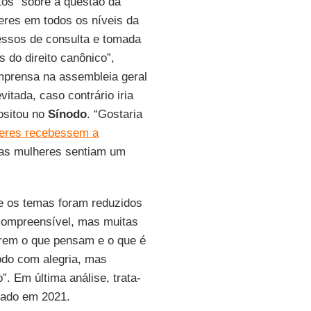
tos” sobre a questão da
heres em todos os níveis da
cessos de consulta e tomada
 do direito canônico”,
mprensa na assembleia geral
itada, caso contrário iria
sitou no
Sínodo
. “Gostaria
eres recebessem a
itas mulheres sentiam um
e os temas foram reduzidos
 compreensível, mas muitas
arem o que pensam e o que é
nodo com alegria, mas
. Em última análise, trata-
ciado em 2021.