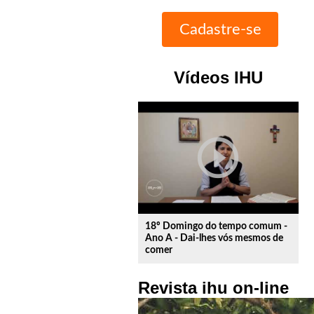
Vídeos IHU
play_circle_outline
18º Domingo do tempo comum -
Ano A - Dai-lhes vós mesmos de
comer
Revista ihu on-line