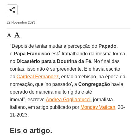
share
22 Novembro 2023
"Depois de tentar mudar a percepção do
Papado
,
o
Papa Francisco
está trabalhando da mesma forma
no
Dicastério para a
Doutrina da Fé
. No final das
contas, isso não é surpreendente. Ele havia escrito
ao
Cardeal Fernandez
, então arcebispo, na época da
nomeação, que 'no passado', a
Congregação
havia
operado de maneira muito rígida e até
imoral", escreve
Andrea Gagliarducci
, jornalista
italiano, em artigo publicado por
Monday Vatican
,
20
-
11-2023.
Eis o artigo.