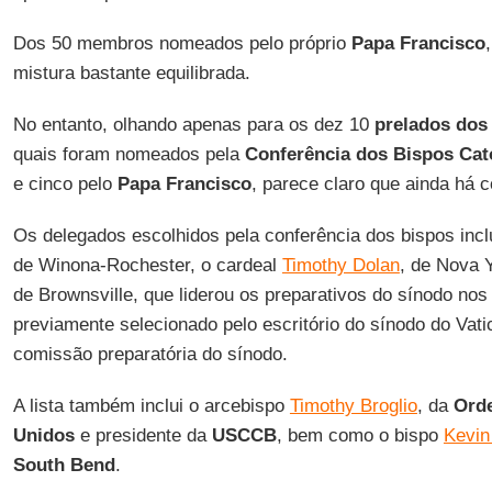
Dos 50 membros nomeados pelo próprio
Papa Francisco
mistura bastante equilibrada.
No entanto, olhando apenas para os dez 10
prelados dos
quais foram nomeados pela
Conferência dos Bispos Cat
e cinco pelo
Papa Francisco
, parece claro que ainda há 
Os delegados escolhidos pela conferência dos bispos inc
de Winona-Rochester, o cardeal
Timothy Dolan
, de Nova 
de Brownsville, que liderou os preparativos do sínodo no
previamente selecionado pelo escritório do sínodo do Vati
comissão preparatória do sínodo.
A lista também inclui o arcebispo
Timothy Broglio
, da
Orde
Unidos
e presidente da
USCCB
, bem como o bispo
Kevin
South Bend
.