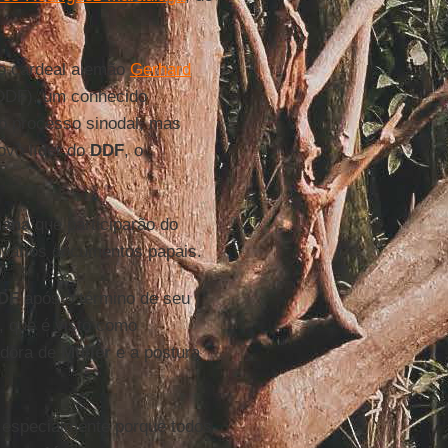
 o cardeal alemão
Gerhard
DF), um conhecido
do processo sinodal, mas
vo líder do
DDF
, o
mana
que participarão do
e vários documentos papais.
DF
após o término de seu
, que é visto como
adora de
Müller
e a postura
, especialmente porque todos