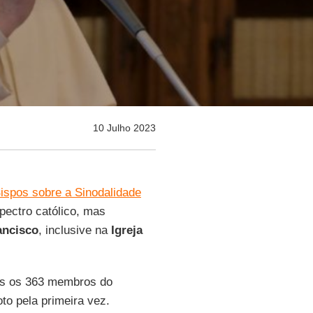
10 Julho 2023
ispos sobre a Sinodalidade
spectro católico, mas
ancisco
, inclusive na
Igreja
os os 363 membros do
oto pela primeira vez.