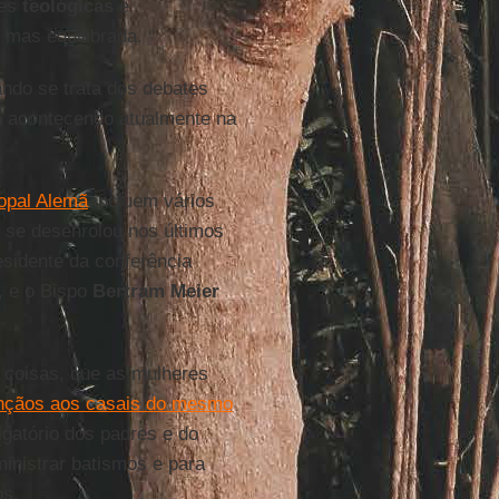
ões
teológicas
e
 mas equilibrada.
ndo se trata dos debates
ão acontecendo atualmente na
opal Alemã
incluem vários
e se desenrolou nos últimos
esidente da conferência
, e o Bispo
Bertram Meier
s coisas, que as mulheres
nçãos aos casais do mesmo
igatório dos padres e do
nistrar batismos e para
os.