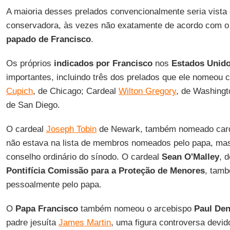
A maioria desses prelados convencionalmente seria vist
conservadora, às vezes não exatamente de acordo com o 
papado de Francisco
.
Os próprios
indicados por Francisco
nos
Estados Unid
importantes, incluindo três dos prelados que ele nomeou 
Cupich
, de Chicago; Cardeal
Wilton Gregory
, de Washingt
de San Diego.
O cardeal
Joseph Tobin
de Newark, também nomeado card
não estava na lista de membros nomeados pelo papa, ma
conselho ordinário do sínodo. O cardeal
Sean O'Malley
, 
Pontifícia Comissão para a Proteção de Menores
, tam
pessoalmente pelo papa.
O
Papa Francisco
também nomeou o arcebispo
Paul Den
padre jesuíta
James Martin
, uma figura controversa devi