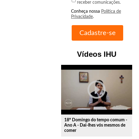
receber comunicações.
Conheça nossa
Política de
Privacidade
.
Vídeos IHU
play_circle_outline
18º Domingo do tempo comum -
Ano A - Dai-lhes vós mesmos de
comer