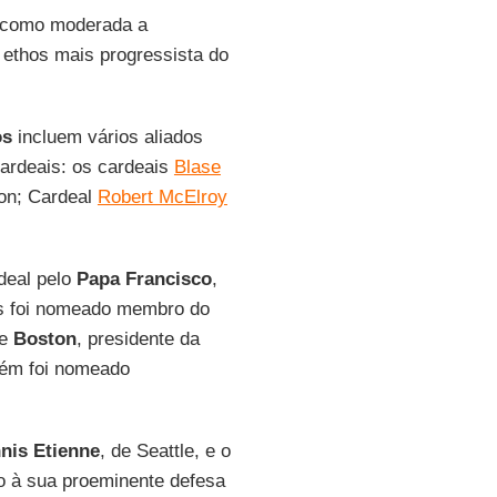
a como moderada a
ethos mais progressista do
os
incluem vários aliados
cardeais: os cardeais
Blase
on; Cardeal
Robert McElroy
eal pelo
Papa Francisco
,
s foi nomeado membro do
de
Boston
, presidente da
bém foi nomeado
nis Etienne
, de Seattle, e o
do à sua proeminente defesa