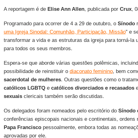
A reportagem é de
Elise Ann Allen
, publicada por
Crux
, 
Programado para ocorrer de 4 a 29 de outubro, o
Sínodo
r
uma Igreja Sinodal: Comunhão, Participação, Missão
” e 
transformar a vida e as estruturas da igreja para torná-la
para todos os seus membros.
Espera-se que aborde várias questões polêmicas, incluin
possibilidade de reinstituir o
diaconato feminino
, bem com
sacerdotal de mulheres
. Outras questões como o tratam
católicos LGBTQ
e
católicos divorciados e recasados
​
sexuais
clericais também serão discutidas.
Os delegados foram nomeados pelo escritório do
Sínodo 
conferências episcopais nacionais e continentais, ordens re
Papa Francisco
pessoalmente, embora todas as nomeaçõ
aprovadas por ele.