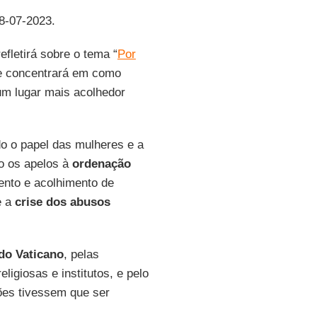
08-07-2023.
efletirá sobre o tema “
Por
se concentrará em como
 um lugar mais acolhedor
do o papel das mulheres e a
o os apelos à
ordenação
ento e acolhimento de
​e a
crise dos abusos
do Vaticano
, pelas
ligiosas e institutos, e pelo
es tivessem que ser