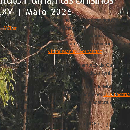
Tegucigalpa
.
No entanto, a lista também incluiu alguns curingas, como
Müller
, ex-prefeito do
Dicastério para a Fé
do
Vaticano
(D
oponente papal que criticou não apenas vários aspectos 
também o teologia da escolha do
Papa Francisco
como no
arcebispo argentino
Víctor Manuel Fernández
.
Fernández
é um dos cerca de 20 membros da
Cúria Ro
sínodo, é amigo íntimo do pontífice e redator-fantasma d
Também está na lista o sucessor imediato de
Müller
no
D
mandato em 2017, o cardeal jesuíta espanhol
Luis Ladaria
relativamente moderado, ficando entre a postura conserv
mais progressista de
Fernández
.
A inclusão dos últimos três líderes do
DDF
é significativa