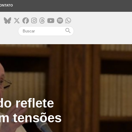
ONTATO
search
o reflete
ém tensões