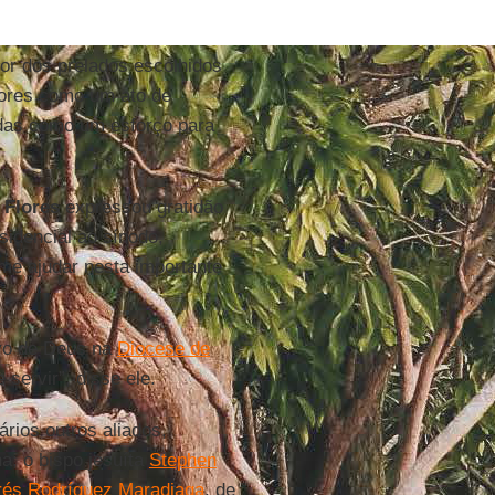
or dos prelados escolhidos
tores como um ato de
das como um esforço para
,
Flores
expressou gratidão
idencial ao sínodo,
me ajudar nesta importante
ovo de Deus na
Diocese de
servir”, disse ele.
ários outros aliados,
a; o bispo jesuíta
Stephen
rés Rodríguez Maradiaga
, de