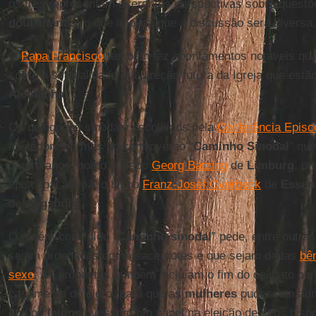
os três representam diferentes perspectivas sobre quest
doutrinárias
, o que implica que a discussão será diversa,
O
Papa Francisco
também fez apontamentos notáveis ​​qua
sobre a sinodalidade e a direção futura da Igreja que est
Alemanha
.
Os delegados sinodais escolhidos pela
Conferência Episc
apoiadores firmes do controverso “
Caminho
Sinodal
” qu
quatro anos, como o bispo
Georg Bätzing
de
Limburg
, pr
episcopal alemã, o bispo
Franz-Josef Overbeck
de
Essen
de
Augsburg
.
O recém-concluído “
Caminho sinodal
” pede, entre outra
sejam ordenadas como sacerdotes e que sejam dadas
bê
sexo
. As propostas também incluíam o fim do celibato obr
casamento do clero, para que as
mulheres
pudessem admi
que os
leigos
tivessem um papel na eleição de seus bisp