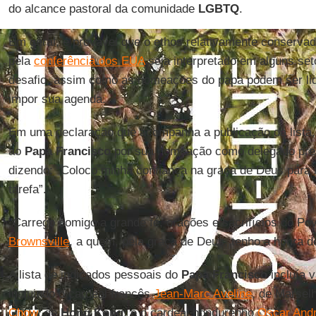
do alcance pastoral da comunidade
LGBTQ
.
Em geral, é provável que o ethos relativamente conservad
pela
conferência dos EUA
seja interpretado em alguns se
desafio, assim como as nomeações do papa podem ser li
impor sua agenda.
Em uma declaração que acompanha a publicação da lista
ao
Papa Francisco
por sua nomeação como delegado pres
dizendo: “Coloco minha confiança na graça de Deus para 
tarefa”.
“Carrego comigo a grande fé, orações e sacrifícios do P
Brownsville
, a quem, pela graça de Deus, tenho a honra de 
A lista de indicados pessoais do
Papa Francisco
incluía v
incluindo o cardeal francês
Jean-Marc Aveline
, de Marselh
Chow
, de
Hong Kong
; e o cardeal hondurenho
Oscar And