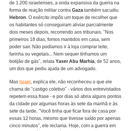
de 1.200 israelenses, a onda expansiva da guerra na
forma de reação militar contra
Gaza
também sacudiu
Hebron
. O exército impôs um toque de recolher que
os habitantes só conseguiram aliviar parcialmente
dois meses depois, recorrendo aos tribunais. "Nos
primeiros 18 dias, fomos mantidos em casa, sem
poder sair. Não podíamos ir à loja comprar leite,
farinha ou vegetais... Nem sequer tínhamos um
botijão de gás", relata
Yaser Abu Marhia
, de 52 anos,
um dos que pediu ajuda de um advogado.
Mas
Israel
, explica ele, não reconheceu o que ele
chama de "castigo coletivo" - vários dos entrevistados
repetem essa frase - e por dias só abria alguns pontos
da cidade por algumas horas às sete da manhã e às
sete da tarde. "Você tinha que ficar fora de casa por
essas 12 horas, mesmo que tivesse saído por apenas
cinco minutos", ele reclama. Hoje, com a guerra em