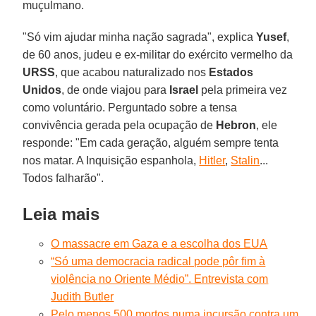
muçulmano.
"Só vim ajudar minha nação sagrada", explica
Yusef
,
de 60 anos, judeu e ex-militar do exército vermelho da
URSS
, que acabou naturalizado nos
Estados
Unidos
, de onde viajou para
Israel
pela primeira vez
como voluntário. Perguntado sobre a tensa
convivência gerada pela ocupação de
Hebron
, ele
responde: "Em cada geração, alguém sempre tenta
nos matar. A Inquisição espanhola,
Hitler
,
Stalin
...
Todos falharão".
Leia mais
O massacre em Gaza e a escolha dos EUA
“Só uma democracia radical pode pôr fim à
violência no Oriente Médio”. Entrevista com
Judith Butler
Pelo menos 500 mortos numa incursão contra um