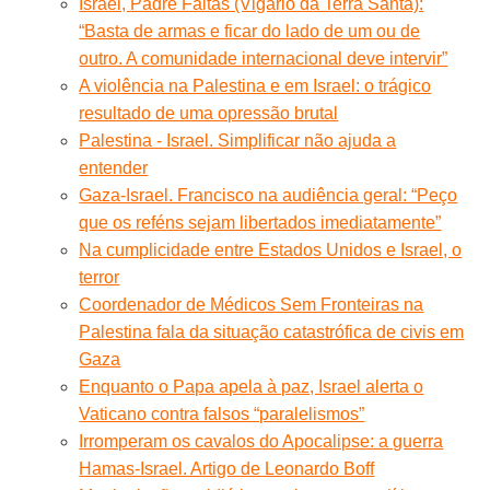
Israel, Padre Faltas (Vigário da Terra Santa):
“Basta de armas e ficar do lado de um ou de
outro. A comunidade internacional deve intervir”
A violência na Palestina e em Israel: o trágico
resultado de uma opressão brutal
Palestina - Israel. Simplificar não ajuda a
entender
Gaza-Israel. Francisco na audiência geral: “Peço
que os reféns sejam libertados imediatamente”
Na cumplicidade entre Estados Unidos e Israel, o
terror
Coordenador de Médicos Sem Fronteiras na
Palestina fala da situação catastrófica de civis em
Gaza
Enquanto o Papa apela à paz, Israel alerta o
Vaticano contra falsos “paralelismos”
Irromperam os cavalos do Apocalipse: a guerra
Hamas-Israel. Artigo de Leonardo Boff