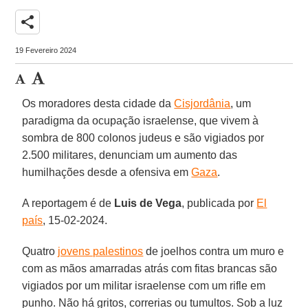
share
19 Fevereiro 2024
Os moradores desta cidade da
Cisjordânia
, um
paradigma da ocupação israelense, que vivem à
sombra de 800 colonos judeus e são vigiados por
2.500 militares, denunciam um aumento das
humilhações desde a ofensiva em
Gaza
.
A reportagem é de
Luis de Vega
, publicada por
El
país
, 15-02-2024.
Quatro
jovens palestinos
de joelhos contra um muro e
com as mãos amarradas atrás com fitas brancas são
vigiados por um militar israelense com um rifle em
punho. Não há gritos, correrias ou tumultos. Sob a luz