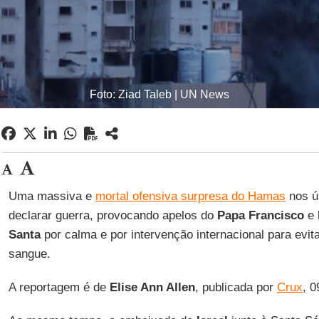
Foto: Ziad Taleb | UN News
Uma massiva e
mortal ofensiva surpresa do Hamas
nos ú
declarar guerra, provocando apelos do
Papa Francisco
e 
Santa
por calma e por intervenção internacional para evi
sangue.
A reportagem é de
Elise Ann Allen
, publicada por
Crux
, 