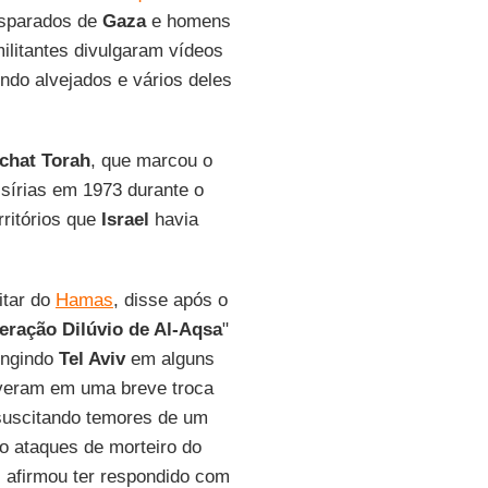
disparados de
Gaza
e homens
ilitantes divulgaram vídeos
ndo alvejados e vários deles
chat
Torah
, que marcou o
 sírias em 1973 durante o
rritórios que
Israel
havia
itar do
Hamas
, disse após o
eração Dilúvio de Al-Aqsa
"
ingindo
Tel Aviv
em alguns
lveram em uma breve troca
suscitando temores de um
do ataques de morteiro do
el afirmou ter respondido com