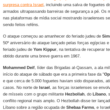
surpresa contra Israel
, incluindo uma salva de foguetes 
armados ultrapassando barreiras de segurança a pé. Os m
nas plataformas de mídia social mostrando israelenses se
sendo feitos reféns.
O ataque começou ao amanhecer do feriado judeu de
Sim
50º aniversário do ataque lançado pelas forças egípcias e
feriado judeu de
Yom
Kippur
, na tentativa de recuperar te
obtido durante uma breve guerra em 1967.
Mohammed Deif
, líder das Brigadas al-Qassam, a ala mil
início do ataque de sábado que era a primeira fase da "
Op
e que cerca de 5.000 foguetes haviam sido disparados, at
casos. No norte de
Israel
, as forças israelenses se envo
de mísseis com o grupo militante
Hezbollah
, do
Líbano
, 
conflito regional mais amplo. O Hezbollah disse ter lança
Líbano sobre a região ocupada de
Shebaa
Farms
, e Isra