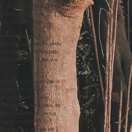
e, devido às circunstâncias
Patriarca Latino de
nsas até novo aviso.
arrete cardinalício,
ximo era improvável e pediu
ue de sábado, a Embaixada
iária de oração global via
atriarcas e os bispos das
grado para milhões,
ao prolongado conflito
os direitos humanos. Nós, os
etidamente apelado para a
 lugares sagrados",
e Deus por paz e amor em