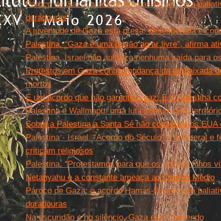
Pároco de Gaza: o acordo Hamas-Israel ‘cura paliati
duradouras
A juventude de Gaza está presa, desesperada e con
Palestina. “Gaza é uma prisão ao ar livre”, afirma ati
Palestina. Israel não autoriza nenhuma saída para o
Protestos em Gaza contra mudança da embaixada 
mortos
É um acordo que não garante a paz. E a Palestina 
Palestina e Wallmapu: uma luta comum pelo territóri
Sobre a Palestina a Santa Sé não convence os EUA e
Palestina - Israel. “Acordo do Século” é unilateral e
criticam religiosos
Palestina. “Protestamos para que os nossos filhos 
Netanyahu e a constante ameaça ao Oriente Médio
Pároco de Gaza: o acordo Hamas-Israel ‘cura paliati
duradouras
Na escuridão e no silêncio, Gaza está morrendo