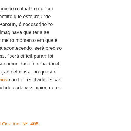
efinindo o atual como “um
onflito que estourou “de
Parolin
, é necessário “o
imaginava que teria se
primeiro momento em que é
stá acontecendo, será preciso
, “será difícil parar: foi
a comunidade internacional,
ção definitiva, porque até
inos
não for resolvido, essas
cidade cada vez maior, como
U On-Line, Nº. 408