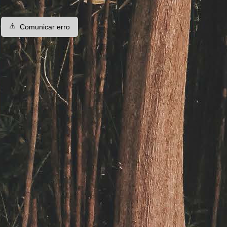
⚠️
Comunicar erro