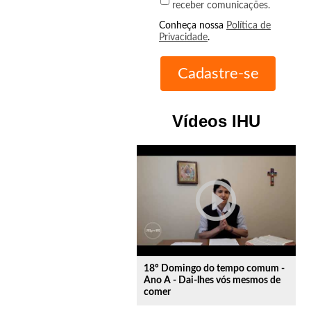
receber comunicações.
Conheça nossa
Política de
Privacidade
.
Vídeos IHU
play_circle_outline
18º Domingo do tempo comum -
Ano A - Dai-lhes vós mesmos de
comer