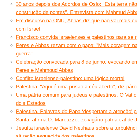
30 anos depois dos Acordos de Oslo: “Esta terra n
construção de pontes”. Entrevista com Mahmūd Abbā
Em discurso na ONU, Abbas diz que não vai mais cu
com Israel
Francisco convida israelenses e palestinos para se 
Peres e Abbas rezam com o papa: ''Mais coragem par
guerra''
Celebração convocada para 8 de junho, evocando en
Peres e Mahmoud Abbas
Conflito israelense-palestino: uma lógica mortal
Palestina. “Aqui é uma prisão a céu aberto”, diz pár
Uma pátria comum para judeus e palestinos. O Vati
dois Estados
Palestina. Palavras do Papa ‘despertam a atenção’ p
Santa, afirma D. Marcuzzo, ex-vigário patriarcal de
Jesuíta israelense David Neuhaus sobre a turbulência
situação esquecida dos palestinos