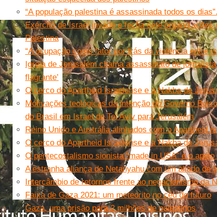
“A população palestina é assassinada todos os dias
Exército de Israel invade e fecha sete organizações
Palestina
“A ocupação como fator por trás da violência entre i
Igreja de Jerusalém chama assassinato de jornalista 
flagrante’
O cerco do Apartheid Israelense e a Nakba de Jeru
Motivações teológicas da intenção do Governo Bols
do Brasil em Israel de Tel Aviv para Jerusalém
Reino Unido e Austrália alinhados com o Apartheid i
O cerco do Apartheid Israelense e a Nakba de Jeru
O pentecostalismo sionista “made in USA” e o apoio à
A estranha aliança de Netanyahu com um aliado de a
Intercâmbio de retornos frente ao negacionismo da 
Faixa de Gaza 2021: um meteorito no céu do futuro
Gaza, uma prisão para 2 milhões de palestinos