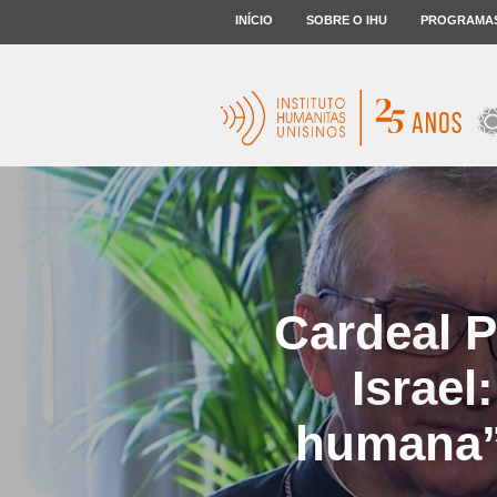
INÍCIO
SOBRE O IHU
PROGRAMA
Cardeal P
Israel
humana”;