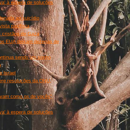
va' à espera de soluções
denada ao suicídio
vista pacifista
s cristãos de Gaza
dos EUA deixam dezenas de
continua sendo um sonho
o
 Israel
 fere resoluções da ONU,
vivam como os de vocês”
va' à espera de soluções