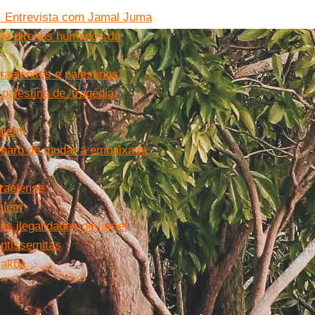
”. Entrevista com Jamal Juma
 de direitos humanos da
sraelenses e palestinos”
palestina de ‘tragédia
salém
onaro de mudar a embaixada
sraelense
salém
s ilegalidades de Israel
ntissemitas
Nakba