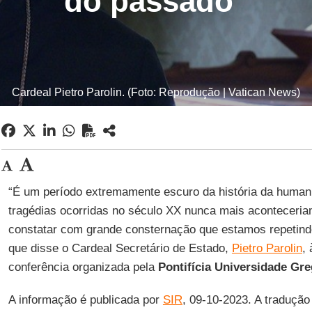
do passado”
Cardeal Pietro Parolin. (Foto: Reprodução | Vatican News)
“É um período extremamente escuro da história da huma
tragédias ocorridas no século XX nunca mais aconteceri
constatar com grande consternação que estamos repetindo
que disse o Cardeal Secretário de Estado,
Pietro Parolin
,
conferência organizada pela
Pontifícia Universidade Gr
A informação é publicada por
SIR
, 09-10-2023. A traduçã