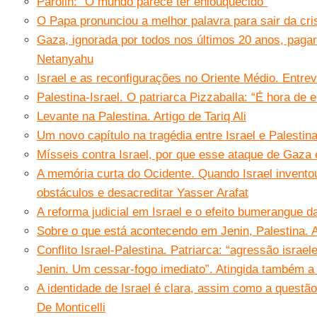
Parolin: “O mundo parece ter enlouquecido”
O Papa pronunciou a melhor palavra para sair da cris
Gaza, ignorada por todos nos últimos 20 anos, paga
Netanyahu
Israel e as reconfigurações no Oriente Médio. Entre
Palestina-Israel. O patriarca Pizzaballa: “É hora de 
Levante na Palestina. Artigo de Tariq Ali
Um novo capítulo na tragédia entre Israel e Palestin
Mísseis contra Israel, por que esse ataque de Gaza é
A memória curta do Ocidente. Quando Israel invento
obstáculos e desacreditar Yasser Arafat
A reforma judicial em Israel e o efeito bumerangue 
Sobre o que está acontecendo em Jenin, Palestina. Ar
Conflito Israel-Palestina. Patriarca: “agressão isra
Jenin. Um cessar-fogo imediato”. Atingida também a 
A identidade de Israel é clara, assim como a questão
De Monticelli