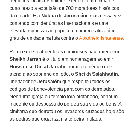
negócios locais demolidos e tendo como meta de
curto prazo a expulsão de 700 moradores históricos
da cidade. É a
Nakba
de
Jerusalém
, mas dessa vez
contando com denúncias internacionais e uma
elevada mobilização popular e comum satisfatório
grau de unidade na luta contra o
Apartheid Israelense
.
Parece que realmente os criminosos não aprendem.
Sheikh Jarrah
é o título em homenagem ao emir
Hussam al-Din al-Jarrahi
, nome do médico que
atendia ao sobrinho do leão, o
Sheikh Salahhadin
,
libertador de
Jerusalém
que respeitou todos os
códigos de benevolência para com os derrotados.
Nenhuma igreja ou templo fora profanado, nenhum
inocente ou despossuído perdeu sua vida ou bens. A
cimitarra que derrotou os invasores cruzados hoje são
as pedras que organizam a terceira Intifada.