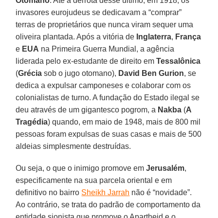
Otomano
. Até a derrota desse último, em 1918, os
invasores eurojudeus se dedicavam a “comprar”
terras de proprietários que nunca viram sequer uma
oliveira plantada. Após a vitória de
Inglaterra
,
França
e
EUA
na Primeira Guerra Mundial, a agência
liderada pelo ex-estudante de direito em
Tessalônica
(
Grécia
sob o jugo otomano),
David Ben Gurion
, se
dedica a expulsar camponeses e colaborar com os
colonialistas de turno. A fundação do Estado ilegal se
deu através de um gigantesco pogrom, a
Nakba
(
A
Tragédia
) quando, em maio de 1948, mais de 800 mil
pessoas foram expulsas de suas casas e mais de 500
aldeias simplesmente destruídas.
Ou seja, o que o inimigo promove em
Jerusalém
,
especificamente na sua parcela oriental e em
definitivo no bairro
Sheikh Jarrah
não é “novidade”.
Ao contrário, se trata do padrão de comportamento da
entidade sionista que promove o Apartheid e o