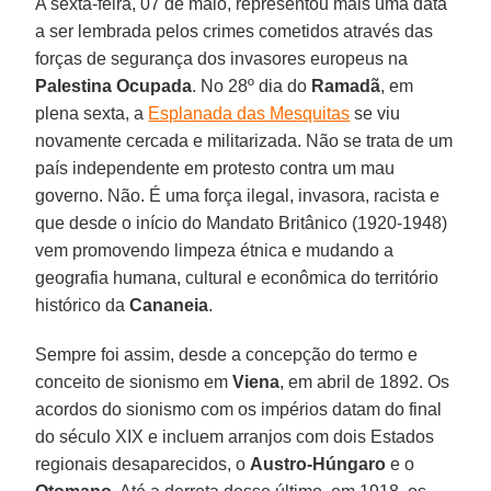
A sexta-feira, 07 de maio, representou mais uma data
a ser lembrada pelos crimes cometidos através das
forças de segurança dos invasores europeus na
Palestina Ocupada
. No 28º dia do
Ramadã
, em
plena sexta, a
Esplanada das Mesquitas
se viu
novamente cercada e militarizada. Não se trata de um
país independente em protesto contra um mau
governo. Não. É uma força ilegal, invasora, racista e
que desde o início do Mandato Britânico (1920-1948)
vem promovendo limpeza étnica e mudando a
geografia humana, cultural e econômica do território
histórico da
Cananeia
.
Sempre foi assim, desde a concepção do termo e
conceito de sionismo em
Viena
, em abril de 1892. Os
acordos do sionismo com os impérios datam do final
do século XIX e incluem arranjos com dois Estados
regionais desaparecidos, o
Austro-Húngaro
e o