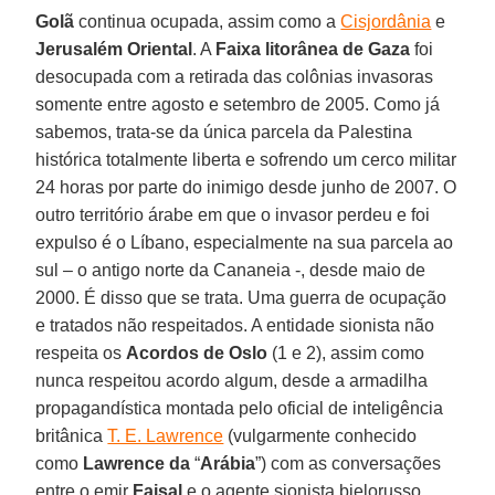
Golã
continua ocupada, assim como a
Cisjordânia
e
Jerusalém Oriental
. A
Faixa litorânea de Gaza
foi
desocupada com a retirada das colônias invasoras
somente entre agosto e setembro de 2005. Como já
sabemos, trata-se da única parcela da Palestina
histórica totalmente liberta e sofrendo um cerco militar
24 horas por parte do inimigo desde junho de 2007. O
outro território árabe em que o invasor perdeu e foi
expulso é o Líbano, especialmente na sua parcela ao
sul – o antigo norte da Cananeia -, desde maio de
2000. É disso que se trata. Uma guerra de ocupação
e tratados não respeitados. A entidade sionista não
respeita os
Acordos de Oslo
(1 e 2), assim como
nunca respeitou acordo algum, desde a armadilha
propagandística montada pelo oficial de inteligência
britânica
T. E. Lawrence
(vulgarmente conhecido
como
Lawrence
da
“
Arábia
”) com as conversações
entre o emir
Faisal
e o agente sionista bielorusso