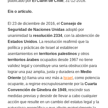
publicado por
El Clarín de Chile
, 31-12-2016.
Eis o articulo.
El 23 de diciembre de 2016, el
Consejo de
Seguridad de Naciones Unidas
adoptó por
unanimidad la
resolución 2334
, con la abstención de
Estados Unidos
. La resolución reafirmó que la
política y prácticas de Israel al establecer
asentamientos en
territorios palestinos
y otros
territorios árabes
ocupados desde 1967 no tiene
validez legal y constituye una seria obstrucción para
lograr una paz amplia, justa y duradera en
Medio
Oriente
(y) llama una vez más a
Israel
, como potencia
ocupante, a regirse escrupulosamente por la
Cuarta
Convención de Ginebra de 1949,
rescindir sus
medidas previas y desistir de llevar a cabo cualquier
acción que resulte en un cambio del estatus legal y la
naturaleza geográfica y que afecte materialmente la