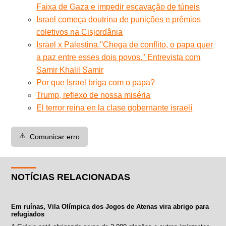
Faixa de Gaza e impedir escavação de túneis
Israel começa doutrina de punições e prêmios
coletivos na Cisjordânia
Israel x Palestina.''Chega de conflito, o papa quer
a paz entre esses dois povos.'' Entrevista com
Samir Khalil Samir
Por que Israel briga com o papa?
Trump, reflexo de nossa miséria
El terror reina en la clase gobernante israelí
⚠️
Comunicar erro
NOTÍCIAS RELACIONADAS
Em ruínas, Vila Olímpica dos Jogos de Atenas vira abrigo para
refugiados