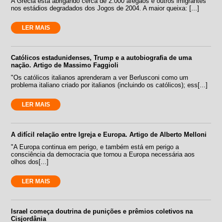
A Grécia está abrigando cerca de 2.000 afegãos e outros imigrantes
nos estádios degradados dos Jogos de 2004. A maior queixa: [...]
LER MAIS
Católicos estadunidenses, Trump e a autobiografia de uma
nação. Artigo de Massimo Faggioli
"Os católicos italianos aprenderam a ver Berlusconi como um
problema italiano criado por italianos (incluindo os católicos); ess[...]
LER MAIS
A difícil relação entre Igreja e Europa. Artigo de Alberto Melloni
"A Europa continua em perigo, e também está em perigo a
consciência da democracia que tornou a Europa necessária aos
olhos dos[...]
LER MAIS
Israel começa doutrina de punições e prêmios coletivos na
Cisjordânia