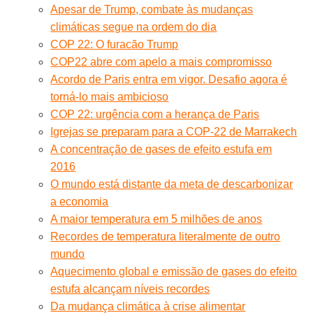
Apesar de Trump, combate às mudanças
climáticas segue na ordem do dia
COP 22: O furacão Trump
COP22 abre com apelo a mais compromisso
Acordo de Paris entra em vigor. Desafio agora é
torná-lo mais ambicioso
COP 22: urgência com a herança de Paris
Igrejas se preparam para a COP-22 de Marrakech
A concentração de gases de efeito estufa em
2016
O mundo está distante da meta de descarbonizar
a economia
A maior temperatura em 5 milhões de anos
Recordes de temperatura literalmente de outro
mundo
Aquecimento global e emissão de gases do efeito
estufa alcançam níveis recordes
Da mudança climática à crise alimentar