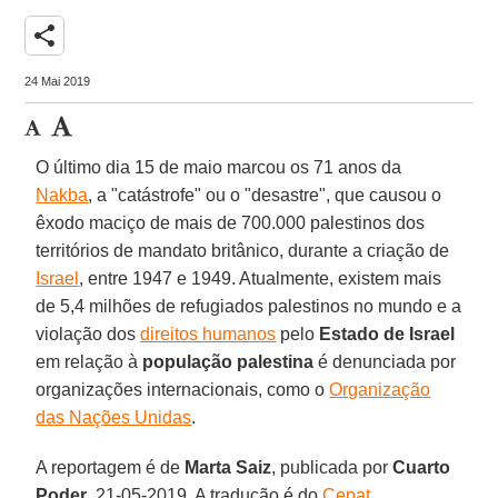
share
24 Mai 2019
O último dia 15 de maio marcou os 71 anos da
Nakba
, a "catástrofe" ou o "desastre", que causou o
êxodo maciço de mais de 700.000 palestinos dos
territórios de mandato britânico, durante a criação de
Israel
, entre 1947 e 1949. Atualmente, existem mais
de 5,4 milhões de refugiados palestinos no mundo e a
violação dos
direitos humanos
pelo
Estado de Israel
em relação à
população palestina
é denunciada por
organizações internacionais, como o
Organização
das Nações Unidas
.
A reportagem é de
Marta Saiz
, publicada por
Cuarto
Poder
, 21-05-2019. A tradução é do
Cepat
.