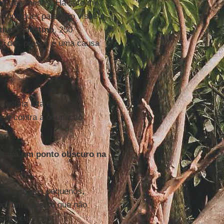
os três meses. Há sete mil
 qualquer palestino visite o
tivo Palestino
, 250
ção dos presos é uma causa
alestina luta em duas
de e contra a ocupação
entava um ponto obscuro na
u. São grupos pequenos,
por um assento que não
 sob ocupação.