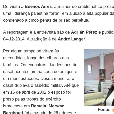
De visita a
Buenos Aires
, a mulher do emblemático pres
uma liderança palestina forte”, em alusão à alta popularid
condenado a cinco penas de prisão perpétua.
A reportagem e a entrevista são de
Adrián Pérez
e public
04-12-2014. A tradução é de
André Langer
.
Por algum tempo se viram às
escondidas, longe dos olhares das
famílias. Os encontros clandestinos do
casal aconteciam na casa de amigos e
em manifestações. Dessa maneira, o
casal driblava o assédio militar. Até que
em 15 de abril de 2002 o esposo foi
preso pelas tropas do exército
israelense em
Ramala
.
Marwan
Fonte
:
h
Barghouti
foi acusado de 26 crimes e