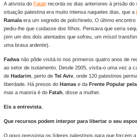
A ativista do
Fatah
recorda os dias anteriores à prisão do
situação palestina era muito intensa naqueles dias, que a
Ramala
era um segredo de polichinelo. O último encontro
pediu-lhe que cuidasse dos filhos. Pensava que seria se
(em um dos dois atentados que sofreu, um míssil transfor
uma brasa ardente).
Fadwa
não pôde visitá-lo nos primeiros quatro anos de r
ao setor de isolamento. Desde 2005, visita-o uma vez a 
de
Hadarim
, perto de
Tel Aviv
, onde 120 palestinos perm
liberdade. Há presos do
Hamas
e da
Frente Popular pela
mas a maioria é do
Fatah
, disse a mulher.
Eis a entrevista.
Que recursos podem interpor para libertar o seu espo
O povo pressiona os líderes palestinos para que forcem a