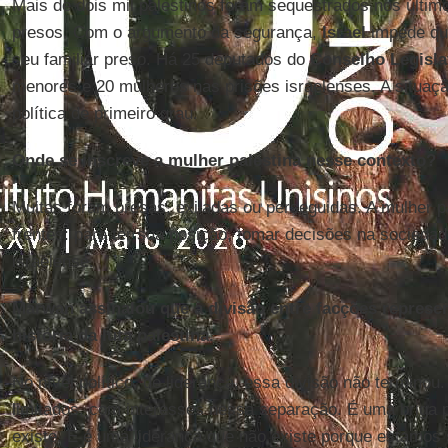
Mais de dois mil palestinos foram sequestrados nos últim
presos. Com o argumento da segurança,
Israel
impede que
seu familiar preso. Há 25 deputados do
Conselho Legisla
menores e 20 mulheres nas prisões israelenses. A situa
política de primeiro grau.
Onde se inscreve a mulher palestina nesse contexto?
Muitas foram presas, exiladas ou perseguidas. A mulher p
frentes: para ter sua posição, tomar decisões na socieda
israelense.
Marwan assinalou que a divisão entre facções repres
história da luta palestina.
No nível político, de liderança, essa divisão não termino
limitados, com interesses nessa separação. É uma briga 
existe. E é uma liderança que não existe porque estamos