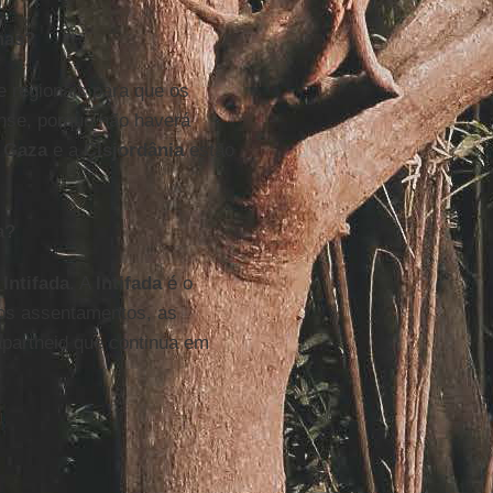
mas?
e regionais para que os
ense, porque não haverá
e Gaza
e a
Cisjordânia
estão
a?
a
Intifada
. A
Intifada
é o
: os assentamentos, as
apartheid que continua em