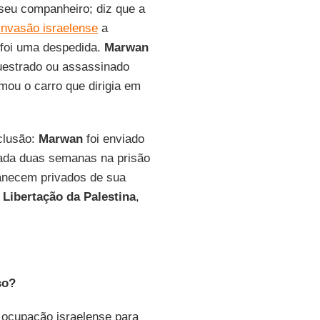
 seu companheiro; diz que a
invasão israelense
a
 foi uma despedida.
Marwan
questrado ou assassinado
mou o carro que dirigia em
eclusão:
Marwan
foi enviado
cada duas semanas na prisão
anecem privados de sua
 Libertação da Palestina
,
so?
 ocupação israelense para