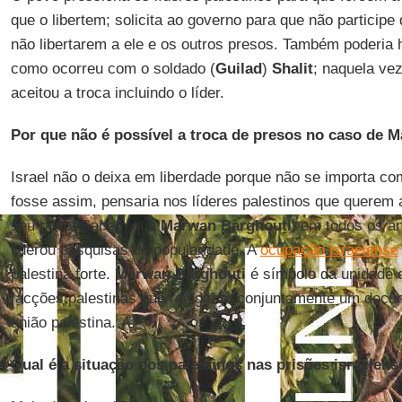
que o libertem; solicita ao governo para que não particip
não libertarem a ele e os outros presos. Também poderia 
como ocorreu com o soldado (
Guilad
)
Shalit
; naquela ve
aceitou a troca incluindo o líder.
Por que não é possível a troca de presos no caso de 
Israel não o deixa em liberdade porque não se importa c
fosse assim, pensaria nos líderes palestinos que querem 
seu povo. Sabem que
Marwan Barghouti
, em todos os a
liderou pesquisas de popularidade. A
ocupação israelense
palestina forte.
Marwan Barghouti
é símbolo da unidade e
facções palestinas que redigiram conjuntamente um docu
união palestina.
Qual é a situação dos palestinos nas prisões israelens