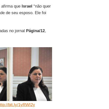
o afirma que
Israel
“não quer
ade de seu esposo. Ele foi
adas no jornal
Página/12
,
ttp://bit.ly/1yRWI2y