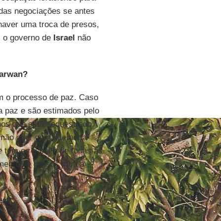
e das negociações se antes
haver uma troca de presos,
z o governo de
Israel
não
Marwan?
om o processo de paz. Caso
a paz e são estimados pelo
nos que está sequestrado,
não quer uma liderança
 tem o respeito de todas as
mento de presos para a
es?