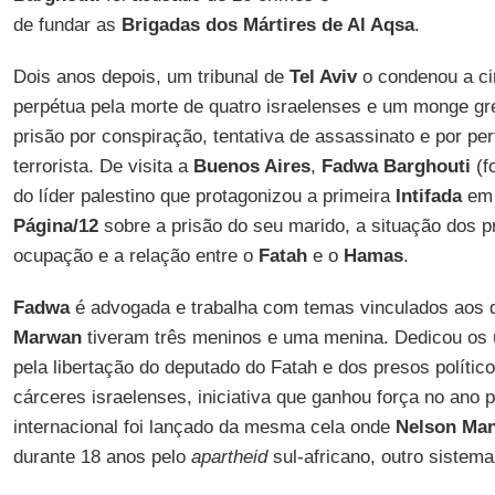
de fundar as
Brigadas dos Mártires de Al Aqsa
.
Dois anos depois, um tribunal de
Tel Aviv
o condenou a ci
perpétua pela morte de quatro israelenses e um monge gr
prisão por conspiração, tentativa de assassinato e por p
terrorista. De visita a
Buenos Aires
,
Fadwa Barghouti
(f
do líder palestino que protagonizou a primeira
Intifada
em 
Página/12
sobre a prisão do seu marido, a situação dos 
ocupação e a relação entre o
Fatah
e o
Hamas
.
Fadwa
é advogada e trabalha com temas vinculados aos 
Marwan
tiveram três meninos e uma menina. Dedicou os
pela libertação do deputado do Fatah e dos presos polític
cárceres israelenses, iniciativa que ganhou força no ano
internacional foi lançado da mesma cela onde
Nelson Man
durante 18 anos pelo
apartheid
sul-africano, outro sistem