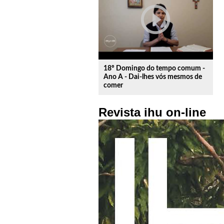
play_circle_outline
18º Domingo do tempo comum -
Ano A - Dai-lhes vós mesmos de
comer
Revista ihu on-line