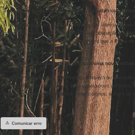
Trata-se de grupos que respondem ao Fatah ou ao Ha
A ambos os setores, além de intervenções internacionais 
palestinos não se unam. Isto beneficia a ocupação israel
Estado sem
Gaza
. E esta divisão significa que a
Faixa d
sozinhas.
Que chances há para que se produza uma nova Intifad
Ninguém pode dizer ou determinar se haverá ou não outr
resultado das circunstâncias vividas pelo povo palestino
violações e ataques cometidos pelos colonos; o muro do 
construção.
⚠️
Comunicar erro