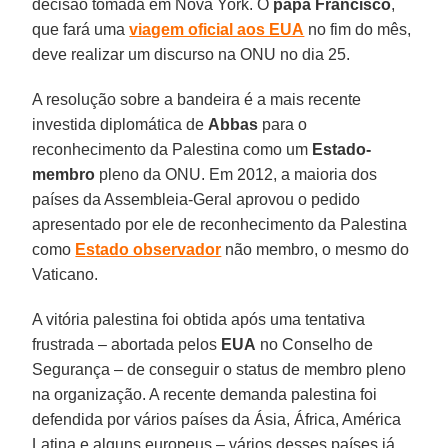
decisão tomada em Nova York. O
papa Francisco
,
que fará uma
viagem oficial aos EUA
no fim do mês,
deve realizar um discurso na ONU no dia 25.
A resolução sobre a bandeira é a mais recente
investida diplomática de
Abbas
para o
reconhecimento da Palestina como um
Estado-
membro
pleno da ONU. Em 2012, a maioria dos
países da Assembleia-Geral aprovou o pedido
apresentado por ele de reconhecimento da Palestina
como
Estado observador
não membro, o mesmo do
Vaticano.
A vitória palestina foi obtida após uma tentativa
frustrada – abortada pelos
EUA
no Conselho de
Segurança – de conseguir o status de membro pleno
na organização. A recente demanda palestina foi
defendida por vários países da Ásia, África, América
Latina e alguns europeus – vários desses países já