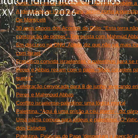
Jenin. Um cessar-fogo imediato”. Atingida também a 
A identidade de Israel é clara, assim como a questão
De Monticelli
30 anos depois dos Acordos de Oslo: “Esta terra n
construção de pontes”. Entrevista com Mahmūd Abbā
Em discurso na ONU, Abbas diz que não vai mais cu
com Israel
Francisco convida israelenses e palestinos para se 
Peres e Abbas rezam com o papa: ''Mais coragem par
guerra''
Celebração convocada para 8 de junho, evocando en
Peres e Mahmoud Abbas
Conflito israelense-palestino: uma lógica mortal
Palestina. “Aqui é uma prisão a céu aberto”, diz pár
Uma pátria comum para judeus e palestinos. O Vati
dois Estados
Palestina. Palavras do Papa ‘despertam a atenção’ p