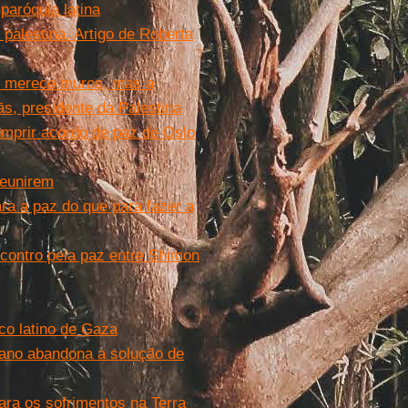
paróquia latina
 palestina. Artigo de Roberta
ão merece muros, mas a
s, presidente da Palestina
mprir acordo de paz de Oslo
reunirem
a a paz do que para fazer a
contro pela paz entre Shimon
oco latino de Gaza
cano abandona a solução de
ara os sofrimentos na Terra