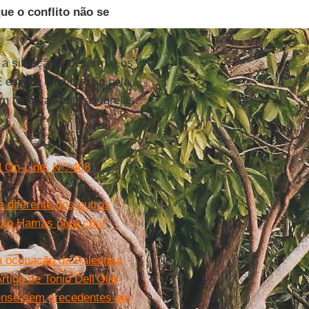
ue o conflito não se
 a situação e desarmar os
E espero uma oração pela
em todas as nossas igrejas.
U On-Line, Nº. 408
a
 diferente dos outros
u o Hamas para criar
da ocupação da Palestina
tigo de Tonio Dell'Olio
elense sem precedentes em