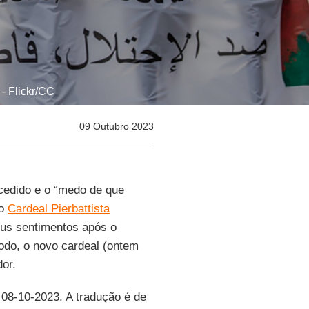
 - Flickr/CC
09 Outubro 2023
cedido e o “medo de que
 o
Cardeal Pierbattista
eus sentimentos após o
nodo, o novo cardeal (ontem
or.
 08-10-2023. A tradução é de