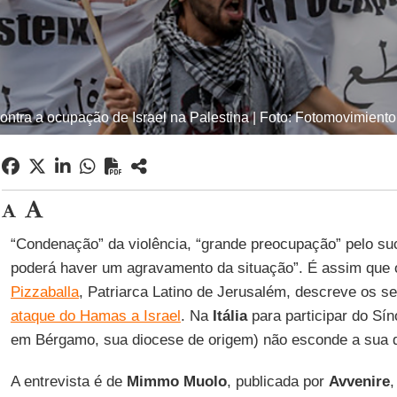
ontra a ocupação de Israel na Palestina | Foto: Fotomovimiento
“Condenação” da violência, “grande preocupação” pelo su
poderá haver um agravamento da situação”. É assim que
Pizzaballa
, Patriarca Latino de Jerusalém, descreve os s
ataque do Hamas a Israel
. Na
Itália
para participar do Sí
em Bérgamo, sua diocese de origem) não esconde a sua d
A entrevista é de
Mimmo Muolo
, publicada por
Avvenire
,