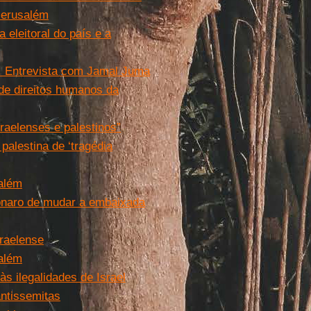
 Jerusalém
 eleitoral do país e a
”. Entrevista com Jamal Juma
 de direitos humanos da
sraelenses e palestinos”
palestina de ‘tragédia
salém
onaro de mudar a embaixada
sraelense
salém
s ilegalidades de Israel
ntissemitas