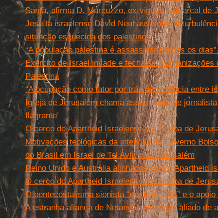
Santa, afirma D. Marcuzzo, ex-vigário patriarcal de
Jesuíta israelense David Neuhaus sobre a turbulência
situação esquecida dos palestinos
“A população palestina é assassinada todos os dias
Exército de Israel invade e fecha sete organizações
Palestina
“A ocupação como fator por trás da violência entre i
Igreja de Jerusalém chama assassinato de jornalista 
flagrante’
O cerco do Apartheid Israelense e a Nakba de Jeru
Motivações teológicas da intenção do Governo Bols
do Brasil em Israel de Tel Aviv para Jerusalém
Reino Unido e Austrália alinhados com o Apartheid i
O cerco do Apartheid Israelense e a Nakba de Jeru
O pentecostalismo sionista “made in USA” e o apoio à
A estranha aliança de Netanyahu com um aliado de a