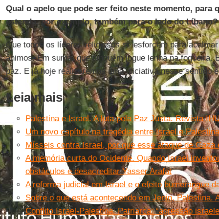
Qual o apelo que pode ser feito neste momento, para q
estenda, por exemplo, também para o lado do Líbano?
Que todos os líderes religiosos se esforcem para acalmar
ânimos. Em suma, que ninguém jogue lenha na fogueira. 
paz. E já hoje realizaremos uma iniciativa nesse sentido 
Leia mais
Palestina e Israel. A luta pela Paz Justa. Revista IH
Um novo capítulo na tragédia entre Israel e Palestin
Mísseis contra Israel, por que esse ataque de Gaza é
A memória curta do Ocidente. Quando Israel invento
obstáculos e desacreditar Yasser Arafat
A reforma judicial em Israel e o efeito bumerangue 
Sobre o que está acontecendo em Jenin, Palestina. Ar
Conflito Israel-Palestina. Patriarca: “agressão isra