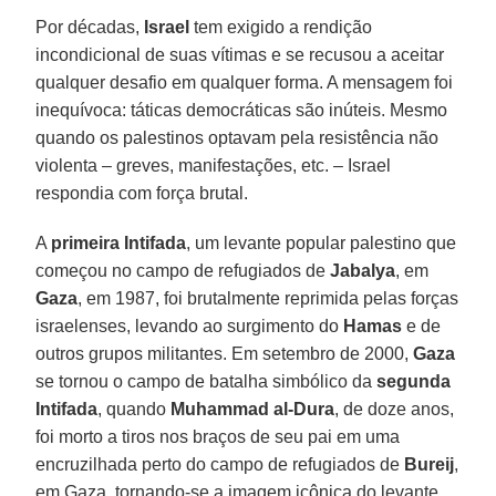
Por décadas,
Israel
tem exigido a rendição
incondicional de suas vítimas e se recusou a aceitar
qualquer desafio em qualquer forma. A mensagem foi
inequívoca: táticas democráticas são inúteis. Mesmo
quando os palestinos optavam pela resistência não
violenta – greves, manifestações, etc. – Israel
respondia com força brutal.
A
primeira Intifada
, um levante popular palestino que
começou no campo de refugiados de
Jabalya
, em
Gaza
, em 1987, foi brutalmente reprimida pelas forças
israelenses, levando ao surgimento do
Hamas
e de
outros grupos militantes. Em setembro de 2000,
Gaza
se tornou o campo de batalha simbólico da
segunda
Intifada
, quando
Muhammad al-Dura
, de doze anos,
foi morto a tiros nos braços de seu pai em uma
encruzilhada perto do campo de refugiados de
Bureij
,
em Gaza, tornando-se a imagem icônica do levante.