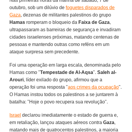
Nas primeiras horas da manhã de sábado, 7 de
outubro, sob um dilúvio de
foguetes disparados de
Gaza
, dezenas de militantes palestinos do grupo
Hamas
romperam o bloqueio da
Faixa
de
Gaza
,
ultrapassaram as barreiras de segurança e invadiram
cidades israelenses próximas, matando centenas de
pessoas e mantendo outras como reféns em um
ataque surpresa sem precedente.
Foi uma operação em larga escala, denominada pelo
Hamas como "
Tempestade de Al-Aqsa
".
Saleh al-
Arouri
, líder exilado do grupo, afirmou que a
operação foi uma resposta "
aos crimes da ocupação
".
O Hamas instou todos os palestinos a se juntarem à
batalha: "Hoje o povo recupera sua revolução".
Israel
declarou imediatamente o estado de guerra e,
em retaliação, lançou ataques aéreos contra
Gaza
,
matando mais de quatrocentos palestinos, a maioria