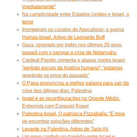
imediatamente”
Na cumplicidade entre Estados Unidos e Israel, o
terror
Irromperam os cavalos do Apocalipse: a guerra
Hamas-Israel. Artigo de Leonardo Boff
Gaza, ignorada por todos nos últimos 20 anos,
pagará com o sangue a crise de Netanyahu
Cardeal Parolin comenta o ataque contra Israel:
“período escuro da história humana”; “estamos
repetindo os erros do passado”
O Papa pronunciou a melhor palavra para sair da
crise dos últimos dias: Palestina
Israel e as reconfigurações no Oriente Médio.
Entrevista com Ezequiel Kopel
Palestina-Israel. O patriarca Pizzaballa: “É hora
de encontrar soluções diferentes”
Levante na Palestina. Artigo de Tariq Ali
Um novo capítulo na tragédia entre Israel e