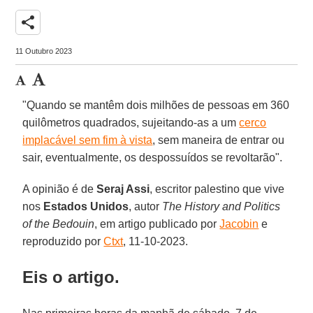
share
11 Outubro 2023
"Quando se mantêm dois milhões de pessoas em 360
quilômetros quadrados, sujeitando-as a um
cerco
implacável sem fim à vista
, sem maneira de entrar ou
sair, eventualmente, os despossuídos se revoltarão".
A opinião é de
Seraj Assi
, escritor palestino que vive
nos
Estados Unidos
, autor
The History and Politics
of the Bedouin
, em artigo publicado por
Jacobin
e
reproduzido por
Ctxt
, 11-10-2023.
Eis o artigo.