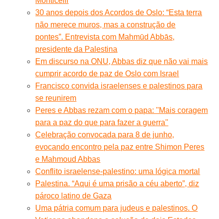
Monticelli
30 anos depois dos Acordos de Oslo: “Esta terra
não merece muros, mas a construção de
pontes”. Entrevista com Mahmūd Abbās,
presidente da Palestina
Em discurso na ONU, Abbas diz que não vai mais
cumprir acordo de paz de Oslo com Israel
Francisco convida israelenses e palestinos para
se reunirem
Peres e Abbas rezam com o papa: ''Mais coragem
para a paz do que para fazer a guerra''
Celebração convocada para 8 de junho,
evocando encontro pela paz entre Shimon Peres
e Mahmoud Abbas
Conflito israelense-palestino: uma lógica mortal
Palestina. “Aqui é uma prisão a céu aberto”, diz
pároco latino de Gaza
Uma pátria comum para judeus e palestinos. O