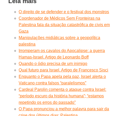
Leia mais
O direito de se defender e o festival dos monstros
Coordenador de Médicos Sem Fronteiras na
Palestina fala da situação catastrófica de civis em
Gaza
Manipulações midiáticas sobre a geopolítica
palestina
Irromperam os cavalos do Apocalipse: a guerra
Hamas-Israel. Artigo de Leonardo Boff
Quando o ódio precisa de um inimigo
Qual futuro para Israel. Artigo de Francesco Sisci
Enquanto o Papa apela pela paz, Israel alerta o
Vaticano contra falsos “paralelismos”
Cardeal Parolin comenta o ataque contra Israel:
“período escuro da história humana”; “estamos
repetindo os erros do passado”
O Papa pronunciou a melhor palavra para sair da
crise dos últimos dias: Palestina