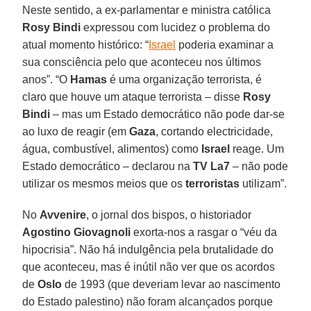
Neste sentido, a ex-parlamentar e ministra católica
Rosy Bindi
expressou com lucidez o problema do
atual momento histórico: “
Israel
poderia examinar a
sua consciência pelo que aconteceu nos últimos
anos”. “O
Hamas
é uma organização terrorista, é
claro que houve um ataque terrorista – disse
Rosy
Bindi
– mas um Estado democrático não pode dar-se
ao luxo de reagir (em
Gaza
, cortando electricidade,
água, combustível, alimentos) como
Israel
reage. Um
Estado democrático – declarou na
TV La7
– não pode
utilizar os mesmos meios que os
terroristas
utilizam”.
No
Avvenire
, o jornal dos bispos, o historiador
Agostino Giovagnoli
exorta-nos a rasgar o “véu da
hipocrisia”. Não há indulgência pela brutalidade do
que aconteceu, mas é inútil não ver que os acordos
de
Oslo
de 1993 (que deveriam levar ao nascimento
do Estado palestino) não foram alcançados porque