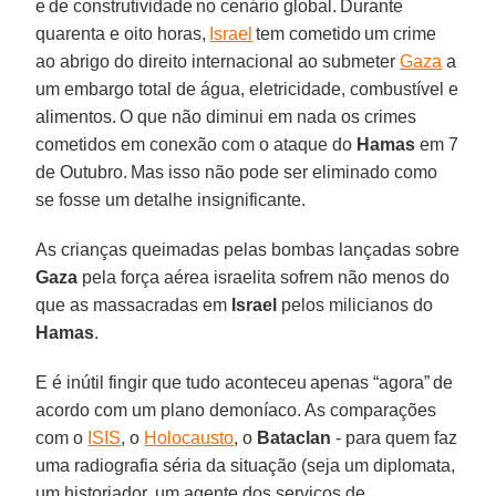
e de construtividade no cenário global. Durante
quarenta e oito horas,
Israel
tem cometido um crime
ao abrigo do direito internacional ao submeter
Gaza
a
um embargo total de água, eletricidade, combustível e
alimentos. O que não diminui em nada os crimes
cometidos em conexão com o ataque do
Hamas
em 7
de Outubro. Mas isso não pode ser eliminado como
se fosse um detalhe insignificante.
As crianças queimadas pelas bombas lançadas sobre
Gaza
pela força aérea israelita sofrem não menos do
que as massacradas em
Israel
pelos milicianos do
Hamas
.
E é inútil fingir que tudo aconteceu apenas “agora” de
acordo com um plano demoníaco. As comparações
com o
ISIS
, o
Holocausto
, o
Bataclan
- para quem faz
uma radiografia séria da situação (seja um diplomata,
um historiador, um agente dos serviços de