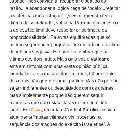
sábado - nos convida a "recuperar o sentido da
razão... a abandonar a lógica cega de “odeio…rejeitar
a violência como solução”. Quem é agredido tem o
direito de se defender, sublinha
Parolin
, mas mesmo
a defesa legítima deve respeitar o “perímetro da
proporcionalidade”. Palavras equilibradas que só
podem surpreender porque se desencadeou um clima
de retórica vingativa. E é preciso lembrar que há
vítimas dos dois lados. Mais uma vez o
Vaticano
está em sintonia com uma vasta opinião pública
mundial e com a maioria dos italianos, 60 por cento
dos quais não querem tomar partido. Mas não porque
sejam indiferentes ou descuidados com os dramas,
mas simplesmente porque não querem seguir
bandeiras que não estão claras de nenhum dos
lados. Em
Gaza
, recorda o Cardeal
Parolin
, existem
atualmente “muitas vítimas civis inocentes na
sequência dos ataques do exército israelense”. A