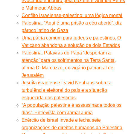
evocando encontro pela paz entre Shimon Peres
e Mahmoud Abbas
Conflito israelense-palestino: uma lógica mortal
Palestina. “Aqui é uma prisão a céu aberto”, diz
pároco latino de Gaza
Uma pátria comum para judeus e palestinos. O
Vaticano abandona a solução de dois Estados
Palestina. Palavras do Papa ‘despertam a
atenção’ para os sofrimentos na Terra Santa,
afirma D. Marcuzzo, ex-vigário patriarcal de
Jerusalém
Jesuíta israelense David Neuhaus sobre a
turbulência eleitoral do país e a situação
esquecida dos palestinos
“A população palestina é assassinada todos os
dias”. Entrevista com Jamal Juma
Exército de Israel invade e fecha sete
organizações de direitos humanos da Palestina