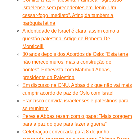
israelense sem precedentes em Jenin. Um
cessar-fogo imediato”. Atingida também a
paróquia latina
A identidade de Israel é clara, assim como a
questão palestina. Artigo de Roberta De
Monticelli
30 anos depois dos Acordos de Oslo: “Esta terra
não merece muros, mas a construção de
pontes”. Entrevista com Mahmūd Abbās,
presidente da Palestina
Em discurso na ONU, Abbas diz que não vai mais
cumprir acordo de paz de Oslo com Israel
Francisco convida israelenses e palestinos para
se reunirem
Peres e Abbas rezam com o papa: ''Mais coragem
para a paz do que para fazer a guerra''
Celebração convocada para 8 de junho,