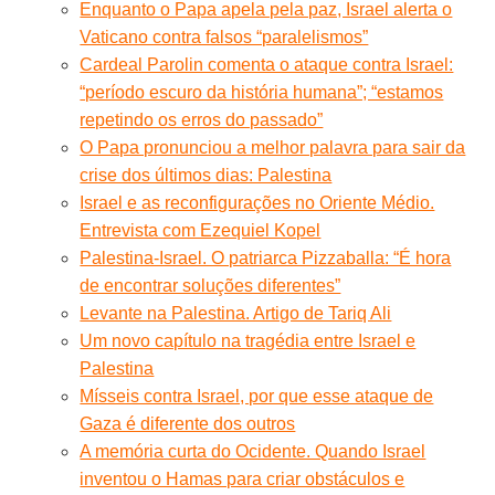
Enquanto o Papa apela pela paz, Israel alerta o
Vaticano contra falsos “paralelismos”
Cardeal Parolin comenta o ataque contra Israel:
“período escuro da história humana”; “estamos
repetindo os erros do passado”
O Papa pronunciou a melhor palavra para sair da
crise dos últimos dias: Palestina
Israel e as reconfigurações no Oriente Médio.
Entrevista com Ezequiel Kopel
Palestina-Israel. O patriarca Pizzaballa: “É hora
de encontrar soluções diferentes”
Levante na Palestina. Artigo de Tariq Ali
Um novo capítulo na tragédia entre Israel e
Palestina
Mísseis contra Israel, por que esse ataque de
Gaza é diferente dos outros
A memória curta do Ocidente. Quando Israel
inventou o Hamas para criar obstáculos e