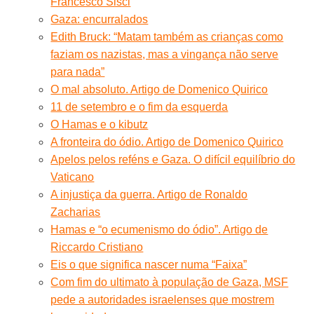
Francesco Sisci
Gaza: encurralados
Edith Bruck: “Matam também as crianças como
faziam os nazistas, mas a vingança não serve
para nada”
O mal absoluto. Artigo de Domenico Quirico
11 de setembro e o fim da esquerda
O Hamas e o kibutz
A fronteira do ódio. Artigo de Domenico Quirico
Apelos pelos reféns e Gaza. O difícil equilíbrio do
Vaticano
A injustiça da guerra. Artigo de Ronaldo
Zacharias
Hamas e “o ecumenismo do ódio”. Artigo de
Riccardo Cristiano
Eis o que significa nascer numa “Faixa”
Com fim do ultimato à população de Gaza, MSF
pede a autoridades israelenses que mostrem