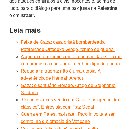
dos ataques contínuos a civis inocentes e, acima de
tudo, para o diálogo para uma paz justa na
Palestina
e em
Israel
”.
Leia mais
Faixa de Gaza: casa cristã bombardeada.
Patriarcado Ortodoxo Grego, “crime de guerra”
A guerra é um crime contra a humanidade. Eu me
comprometo a não apoiar nenhum tipo de guerra
Repudiar a guerra: não é uma utopia. A
advertência de Hannah Arendt
Gaza: o santuário violado. Artigo de Stephanie
Saldaña
“O que estamos vendo em Gaza é um genocídio
clássico”. Entrevista com Raz Segal
Guerra em Palestina-Israel. Parolin volta a ser
central na diplomacia do Vaticano
Que futuro. Artigo de Raniero La Valle