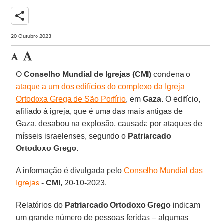
share
20 Outubro 2023
O
Conselho Mundial de Igrejas (CMI)
condena o
ataque a um dos edifícios do complexo da Igreja
Ortodoxa Grega de São Porfírio
, em
Gaza
. O edifício,
afiliado à igreja, que é uma das mais antigas de
Gaza, desabou na explosão, causada por ataques de
mísseis israelenses, segundo o
Patriarcado
Ortodoxo Grego
.
A informação é divulgada pelo
Conselho Mundial das
Igrejas
-
CMI
, 20-10-2023.
Relatórios do
Patriarcado Ortodoxo Grego
indicam
um grande número de pessoas feridas – algumas