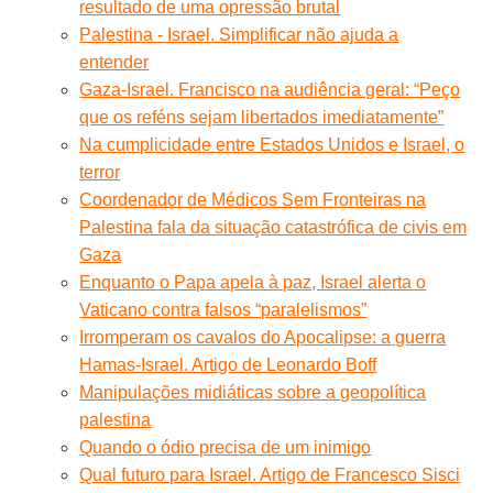
resultado de uma opressão brutal
Palestina - Israel. Simplificar não ajuda a
entender
Gaza-Israel. Francisco na audiência geral: “Peço
que os reféns sejam libertados imediatamente”
Na cumplicidade entre Estados Unidos e Israel, o
terror
Coordenador de Médicos Sem Fronteiras na
Palestina fala da situação catastrófica de civis em
Gaza
Enquanto o Papa apela à paz, Israel alerta o
Vaticano contra falsos “paralelismos”
Irromperam os cavalos do Apocalipse: a guerra
Hamas-Israel. Artigo de Leonardo Boff
Manipulações midiáticas sobre a geopolítica
palestina
Quando o ódio precisa de um inimigo
Qual futuro para Israel. Artigo de Francesco Sisci