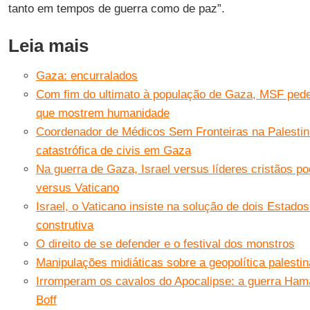
tanto em tempos de guerra como de paz”.
Leia mais
Gaza: encurralados
Com fim do ultimato à população de Gaza, MSF pede
que mostrem humanidade
Coordenador de Médicos Sem Fronteiras na Palestina
catastrófica de civis em Gaza
Na guerra de Gaza, Israel versus líderes cristãos po
versus Vaticano
Israel, o Vaticano insiste na solução de dois Estados
construtiva
O direito de se defender e o festival dos monstros
Manipulações midiáticas sobre a geopolítica palestin
Irromperam os cavalos do Apocalipse: a guerra Hama
Boff