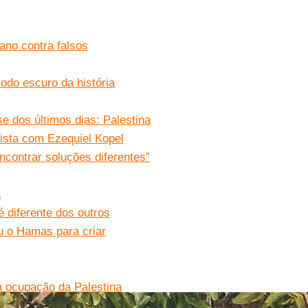
cano contra falsos
íodo escuro da história
e dos últimos dias: Palestina
vista com Ezequiel Kopel
encontrar soluções diferentes”
a
 diferente dos outros
u o Hamas para criar
da ocupação da Palestina