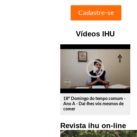
Vídeos IHU
play_circle_outline
18º Domingo do tempo comum -
Ano A - Dai-lhes vós mesmos de
comer
Revista ihu on-line