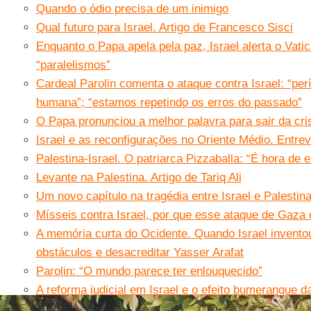
Quando o ódio precisa de um inimigo
Qual futuro para Israel. Artigo de Francesco Sisci
Enquanto o Papa apela pela paz, Israel alerta o Vati
“paralelismos”
Cardeal Parolin comenta o ataque contra Israel: “per
humana”; “estamos repetindo os erros do passado”
O Papa pronunciou a melhor palavra para sair da cris
Israel e as reconfigurações no Oriente Médio. Entre
Palestina-Israel. O patriarca Pizzaballa: “É hora de 
Levante na Palestina. Artigo de Tariq Ali
Um novo capítulo na tragédia entre Israel e Palestin
Mísseis contra Israel, por que esse ataque de Gaza é
A memória curta do Ocidente. Quando Israel invento
obstáculos e desacreditar Yasser Arafat
Parolin: “O mundo parece ter enlouquecido”
A reforma judicial em Israel e o efeito bumerangue 