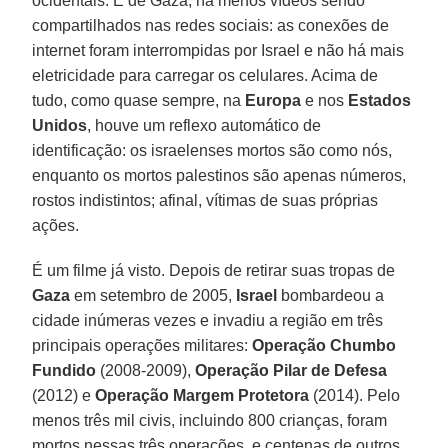
ocidentais. E de Gaza, há menos vídeos sendo
compartilhados nas redes sociais: as conexões de
internet foram interrompidas por Israel e não há mais
eletricidade para carregar os celulares. Acima de
tudo, como quase sempre, na
Europa
e nos
Estados
Unidos
, houve um reflexo automático de
identificação: os israelenses mortos são como nós,
enquanto os mortos palestinos são apenas números,
rostos indistintos; afinal, vítimas de suas próprias
ações.
É um filme já visto. Depois de retirar suas tropas de
Gaza
em setembro de 2005,
Israel
bombardeou a
cidade inúmeras vezes e invadiu a região em três
principais operações militares:
Operação Chumbo
Fundido
(2008-2009),
Operação Pilar de Defesa
(2012) e
Operação Margem Protetora
(2014). Pelo
menos três mil civis, incluindo 800 crianças, foram
mortos nessas três operações, e centenas de outros