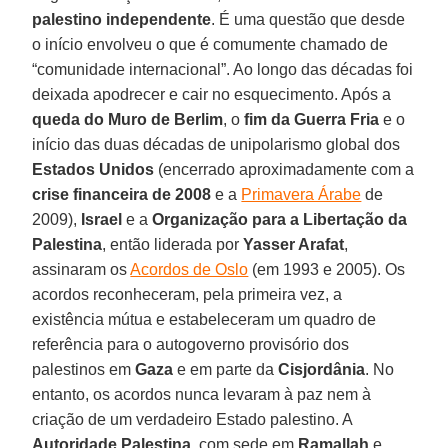
palestino independente
. É uma questão que desde
o início envolveu o que é comumente chamado de
“comunidade internacional”. Ao longo das décadas foi
deixada apodrecer e cair no esquecimento. Após a
queda do Muro de Berlim
, o
fim da Guerra Fria
e o
início das duas décadas de unipolarismo global dos
Estados Unidos
(encerrado aproximadamente com a
crise financeira de 2008
e a
Primavera Árabe
de
2009),
Israel
e a
Organização para a Libertação da
Palestina
, então liderada por
Yasser Arafat
,
assinaram os
Acordos de Oslo
(em 1993 e 2005). Os
acordos reconheceram, pela primeira vez, a
existência mútua e estabeleceram um quadro de
referência para o autogoverno provisório dos
palestinos em
Gaza
e em parte da
Cisjordânia
. No
entanto, os acordos nunca levaram à paz nem à
criação de um verdadeiro Estado palestino. A
Autoridade Palestina
, com sede em
Ramallah
e