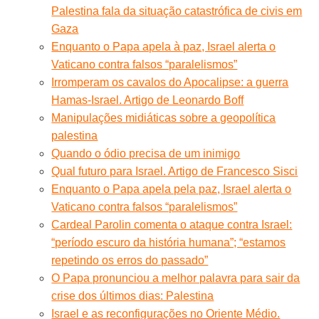
Palestina fala da situação catastrófica de civis em
Gaza
Enquanto o Papa apela à paz, Israel alerta o
Vaticano contra falsos “paralelismos”
Irromperam os cavalos do Apocalipse: a guerra
Hamas-Israel. Artigo de Leonardo Boff
Manipulações midiáticas sobre a geopolítica
palestina
Quando o ódio precisa de um inimigo
Qual futuro para Israel. Artigo de Francesco Sisci
Enquanto o Papa apela pela paz, Israel alerta o
Vaticano contra falsos “paralelismos”
Cardeal Parolin comenta o ataque contra Israel:
“período escuro da história humana”; “estamos
repetindo os erros do passado”
O Papa pronunciou a melhor palavra para sair da
crise dos últimos dias: Palestina
Israel e as reconfigurações no Oriente Médio.