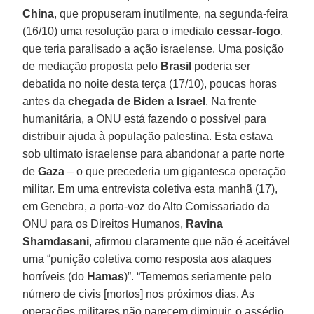
China
, que propuseram inutilmente, na segunda-feira
(16/10) uma resolução para o imediato
cessar-fogo
,
que teria paralisado a ação israelense. Uma posição
de mediação proposta pelo
Brasil
poderia ser
debatida no noite desta terça (17/10), poucas horas
antes da
chegada de Biden a Israel
. Na frente
humanitária, a ONU está fazendo o possível para
distribuir ajuda à população palestina. Esta estava
sob ultimato israelense para abandonar a parte norte
de
Gaza
– o que precederia um gigantesca operação
militar. Em uma entrevista coletiva esta manhã (17),
em Genebra, a porta-voz do Alto Comissariado da
ONU para os Direitos Humanos,
Ravina
Shamdasani
, afirmou claramente que não é aceitável
uma “punição coletiva como resposta aos ataques
horríveis (do
Hamas
)”. “Tememos seriamente pelo
número de civis [mortos] nos próximos dias. As
operações militares não parecem diminuir, o assédio