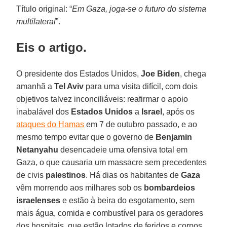
Título original: “
Em Gaza, joga-se o futuro do sistema
multilateral
”.
Eis o artigo.
O presidente dos Estados Unidos,
Joe Biden
, chega
amanhã a
Tel Aviv
para uma visita difícil, com dois
objetivos talvez inconciliáveis: reafirmar o apoio
inabalável dos
Estados Unidos
a
Israel
, após os
ataques do Hamas
em 7 de outubro passado, e ao
mesmo tempo evitar que o governo de
Benjamin
Netanyahu
desencadeie uma ofensiva total em
Gaza, o que causaria um massacre sem precedentes
de civis
palestinos
. Há dias os habitantes de
Gaza
vêm morrendo aos milhares sob os
bombardeios
israelenses
e estão à beira do esgotamento, sem
mais água, comida e combustível para os geradores
dos hospitais, que estão lotados de feridos e corpos