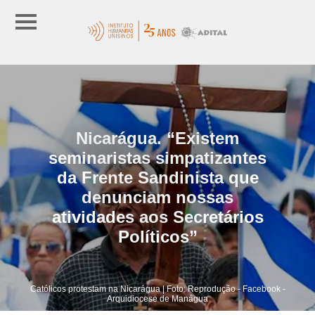
Nicarágua. “Existem
seminaristas simpatizantes
da Frente Sandinista que
denunciam nossas
atividades aos Secretários
Políticos”
Católicos protestam na Nicarágua | Foto: Reprodução - Facebook -
Arquidiocese de Manágua