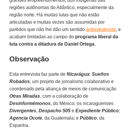
grandes empreendimentos, dos indígenas das
regiões autônomas do Atlântico, especialmente da
região norte. Há muitas lutas que não estão
articuladas e muitas vezes são assumidas por
partidos que não lhe dão um sentido
antiextrativista
, e
acabam limitadas ao campo do
programa
liberal da
luta contra a ditadura de Daniel Ortega
.
Observação
Esta entrevista faz parte de
Nicarágua
:
Sueños
Robados
, um projeto de jornalismo colaborativo e
coordenado pela aliança de meios de comunicação
Otras
Miradas
, com a colaboração de
Desinformémonos
, do México; os nicaraguenses
Divergentes
,
Despacho
505
e
Expediente
Público
;
Agencia
Ocote
, da Guatemala; e
Público
, da
Espanha.