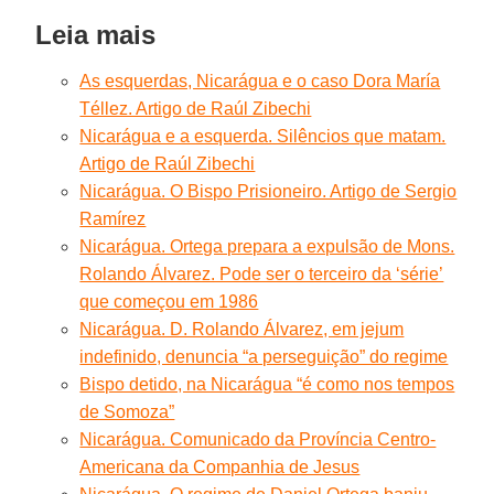
Leia mais
As esquerdas, Nicarágua e o caso Dora María
Téllez. Artigo de Raúl Zibechi
Nicarágua e a esquerda. Silêncios que matam.
Artigo de Raúl Zibechi
Nicarágua. O Bispo Prisioneiro. Artigo de Sergio
Ramírez
Nicarágua. Ortega prepara a expulsão de Mons.
Rolando Álvarez. Pode ser o terceiro da ‘série’
que começou em 1986
Nicarágua. D. Rolando Álvarez, em jejum
indefinido, denuncia “a perseguição” do regime
Bispo detido, na Nicarágua “é como nos tempos
de Somoza”
Nicarágua. Comunicado da Província Centro-
Americana da Companhia de Jesus