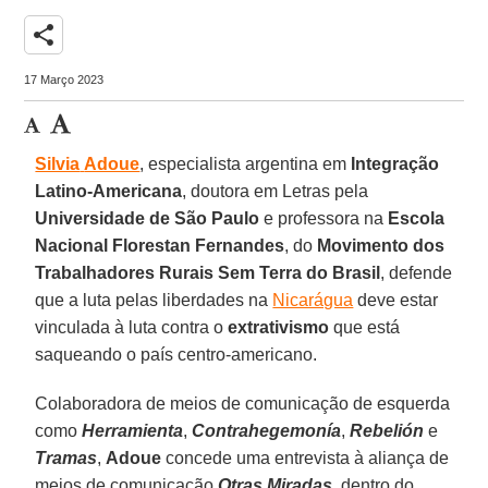
share
17 Março 2023
Silvia
Adoue
, especialista argentina em
Integração
Latino-Americana
, doutora em Letras pela
Universidade de São Paulo
e professora na
Escola
Nacional Florestan Fernandes
, do
Movimento dos
Trabalhadores Rurais Sem Terra do Brasil
, defende
que a luta pelas liberdades na
Nicarágua
deve estar
vinculada à luta contra o
extrativismo
que está
saqueando o país centro-americano.
Colaboradora de meios de comunicação de esquerda
como
Herramienta
,
Contrahegemonía
,
Rebelión
e
Tramas
,
Adoue
concede uma entrevista à aliança de
meios de comunicação
Otras
Miradas
, dentro do