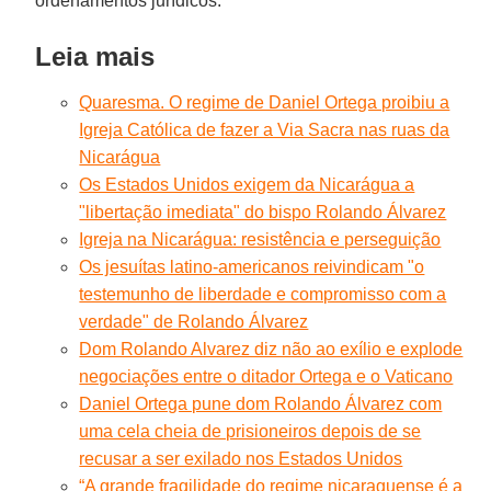
ordenamentos jurídicos.
Leia mais
Quaresma. O regime de Daniel Ortega proibiu a
Igreja Católica de fazer a Via Sacra nas ruas da
Nicarágua
Os Estados Unidos exigem da Nicarágua a
"libertação imediata" do bispo Rolando Álvarez
Igreja na Nicarágua: resistência e perseguição
Os jesuítas latino-americanos reivindicam "o
testemunho de liberdade e compromisso com a
verdade" de Rolando Álvarez
Dom Rolando Alvarez diz não ao exílio e explode
negociações entre o ditador Ortega e o Vaticano
Daniel Ortega pune dom Rolando Álvarez com
uma cela cheia de prisioneiros depois de se
recusar a ser exilado nos Estados Unidos
“A grande fragilidade do regime nicaraguense é a