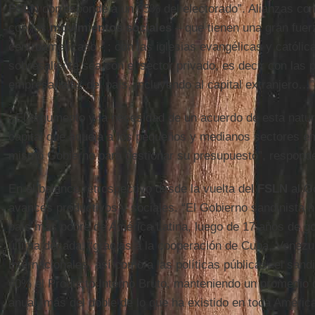
FSLN
corresponde a un 35% del electorado”. Alianzas con 
con los
movimientos sociales
– que tienen una gran fuer
centroamericano - ; con las iglesias evangélicas y católi
sobresaliente sea con el sector privado, es decir con las
empresariales del país, incluyendo al capital extranjero…”
¿El argumento y la necesidad de un acuerdo de esta natura
capital que aqueja a los pequeños y medianos sectores e
mismo Gobierno para gestionar su presupuesto”, respond
En el balance retrospectivo desde la vuelta del
FSLN
al G
avances productivos y sociales. “El Gobierno sandinista 
país más pobre de América Latina, luego de 17 años de gob
última década, “gracias a la cooperación de Cuba, Venezu
internacionales, así como a las políticas públicas, el san
40% el Producto Interno Bruto, manteniendo un promedio 
anual, más del doble de lo que ha existido en toda Améric