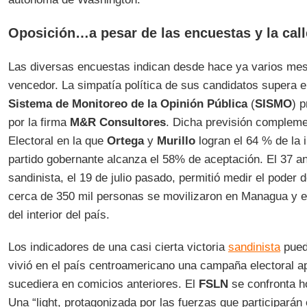
Oposición…a pesar de las encuestas y la call
Las diversas encuestas indican desde hace ya varios me
vencedor. La simpatía política de sus candidatos supera 
Sistema de Monitoreo de la Opinión Pública
(
SISMO
) 
por la firma
M&R Consultores
. Dicha previsión compleme
Electoral en la que
Ortega
y
Murillo
logran el 64 % de la i
partido gobernante alcanza el 58% de aceptación. El 37 an
sandinista, el 19 de julio pasado, permitió medir el poder
cerca de 350 mil personas se movilizaron en Managua y e
del interior del país.
Los indicadores de una casi cierta victoria
sandinista
pued
vivió en el país centroamericano una campaña electoral 
sucediera en comicios anteriores. El
FSLN
se confronta ho
Una “light, protagonizada por las fuerzas que participarán