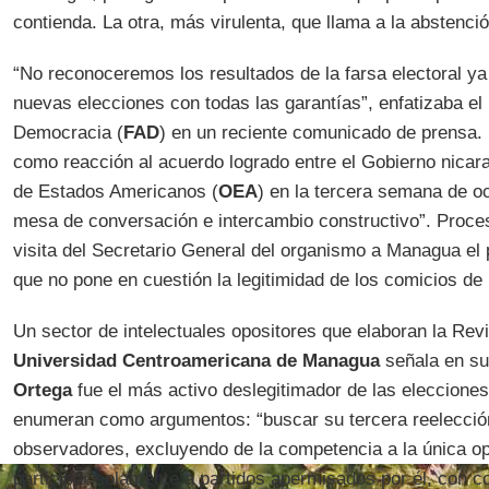
contienda. La otra, más virulenta, que llama a la abstenci
“No reconoceremos los resultados de la farsa electoral
nuevas elecciones con todas las garantías”, enfatizaba el 
Democracia (
FAD
) en un reciente comunicado de prensa.
como reacción al acuerdo logrado entre el Gobierno nicar
de Estados Americanos (
OEA
) en la tercera semana de o
mesa de conversación e intercambio constructivo”. Proces
visita del Secretario General del organismo a Managua el
que no pone en cuestión la legitimidad de los comicios de
Un sector de intelectuales opositores que elaboran la Revi
Universidad Centroamericana de Managua
señala en su
Ortega
fue el más activo deslegitimador de las elecciones
enumeran como argumentos: “buscar su tercera reelección
observadores, excluyendo de la competencia a la única op
participar solamente a partidos apermisados por él, con con