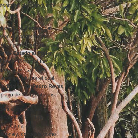
esora en el cargo y con
res y 12 suplentes- del
s en el parlamento por
 gran prensa internacional
pe de Estado al Poder
l Poder Electoral fue
do opositor. La Corte
n al partido por el cual
”, dirigido por
Pedro Reyes
,
lazo de los destituidos.
idera como una seria
Nicaragua. El 21 de
de la Cámara de
itionaly, conocida como