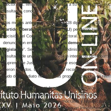
electorales, llevando como fórmula a su esposa como suc
resultados conocidos de antemano”.
Dos meses antes, a fines de julio, 28 diputados – 16 titula
Partido Liberal Independiente
(
PLI
) perdieron sus banca
decisión del Consejo Supremo Electoral. La oposición y la
denunciaron entonces el “
fin de la democracia
” y el “
Gol
legislativo
”. Según portavoces sandinistas, la decisión de
resultado de una crisis con división interna de dicho parti
Suprema de Justicia interpretó que esos curules pertenecía
fueron elegidos. El sector del
PLI
reconocido como “oficial
pudo de inmediato nombrar sus propios diputados en reemp
La Revista envío de octubre subraya también lo que cons
advertencia de los Estados Unidos contra el Gobierno de 
septiembre, 435 legisladores demócratas y republicanos 
Representantes aprobaron la Nicaraguan Investiment Cond