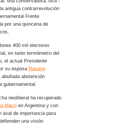
ral, una conservadora, otra -
la antigua contrarrevolución
ubernamental Frente
ada por una quincena de
icos.
lones 400 mil electores
nal, en tanto termómetro del
, el actual Presidente
por su esposa
Rosario
a abultada abstención
ca gubernamental.
echa neoliberal ha recuperado
io Macri
en Argentina y con
n aval de importancia para
defienden una visión