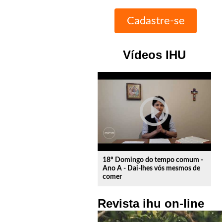
Vídeos IHU
play_circle_outline
18º Domingo do tempo comum -
Ano A - Dai-lhes vós mesmos de
comer
Revista ihu on-line