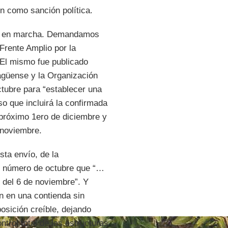
ón como sanción política.
 ya en marcha. Demandamos
Frente Amplio por la
 El mismo fue publicado
agüense y la Organización
ctubre para “establecer una
o que incluirá la confirmada
 próximo 1ero de diciembre y
 noviembre.
sta envío, de la
 número de octubre que “…
 del 6 de noviembre”. Y
 en una contienda sin
osición creíble, dejando
trol total de las estructuras