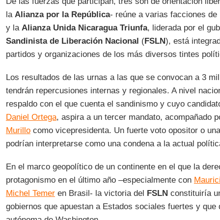
De las fuerzas que participan, tres son de orientación libe
la
Alianza por la República
- reúne a varias facciones de 
y la
Alianza Unida Nicaragua Triunfa
, liderada por el g
Sandinista de Liberación Nacional
(
FSLN
), está integr
partidos y organizaciones de los más diversos tintes polít
Los resultados de las urnas a las que se convocan a 3 mil
tendrán repercusiones internas y regionales. A nivel nacio
respaldo con el que cuenta el sandinismo y cuyo candidato
Daniel Ortega
, aspira a un tercer mandato, acompañado 
Murillo
como vicepresidenta. Un fuerte voto opositor o un
podrían interpretarse como una condena a la actual políti
En el marco geopolítico de un continente en el que la der
protagonismo en el último año –especialmente con
Mauric
Michel Temer
en Brasil- la victoria del
FSLN
constituiría u
gobiernos que apuestan a Estados sociales fuertes y que 
autónoma de Washington.