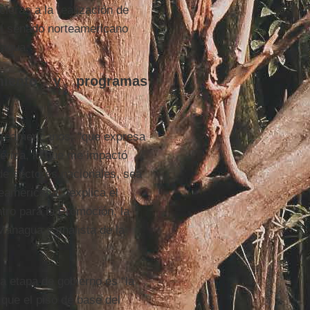
cieras a la realización de
el senado norteamericano
nagua.
cimiento y programas
orteamericanos, “que expresa
érica, lo que me impactó
 de sectores nacionales, sea
teamericana”, explica el
tro para la Promoción, la
Managua y analista de la
a etapa de gobierno es “la
 que el piso de base del