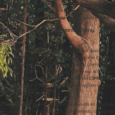
Nica Act
, que condiciona préstamos de instituciones finan
elecciones libres. La misma no fue aprobada todavía por 
pero queda planeando como una amenaza real contra Ma
Alianzas amplias, infraestructura, cre
sociales
Lejos de sorprenderse por la posición de los diputados n
el intento de una recuperación de hegemonía en Centroam
positivamente fue la respuesta crítica de la gran mayoría
políticos, religiosos o empresariales, ante esa actitud nor
sociólogo
Orlando Núñez Soto
, director del
CIPRES
(Cen
Investigación y el Desarrollo Rural y Social) con sede en 
Revista Correo
.
Un eje programático esencial del sandinismo en esta nuev
política interna de alianzas con todo el mundo, consciente