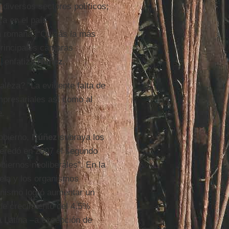
diversos sectores políticos;
za en el país
ca romana. “Quizás la más
 principales cámaras
, enfatiza
Núñez
.
leza? “La evidente falta de
mpresariales así como al
e.
obierno,
Núñez
subraya los
heredó en 2007 el segundo
iernos neoliberales”. En la
ela y los organismos
dinismo logró aumentar un
de crecimiento del 4.5%
a Latina –a excepción de