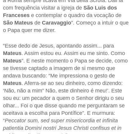
a Roma sempre ficava em Via della Scrofa. Dali ia
com frequência visitar a igreja de
São Luis dos
Franceses
e contemplar o quadro da vocação de
São Mateus
de
Caravaggio
”. Começo a intuir o que
o Papa quer me dizer.
“Esse dedo de Jesus, apontando assim... para
Mateus
. Assim estou eu. Assim eu me sinto. Como
Mateus
”. E neste momento o Papa se decide, como
se tivesse captado a imagem de si mesmo que
andava buscando: “Me impressiona o gesto de
Mateus
. Aferra-se ao seu dinheiro, como dizendo:
‘Não, não a mim” Não, este dinheiro é meu!’. Este
sou eu: um pecador a quem o Senhor dirigiu o seu
olhar... Foi o que disse quando me perguntaram se
aceitava a escolha para Pontífice”. E murmura:
“
Peccator sum, sed super misericordia et infinita
patientia Domini nostri Jesus Christi confisus et in