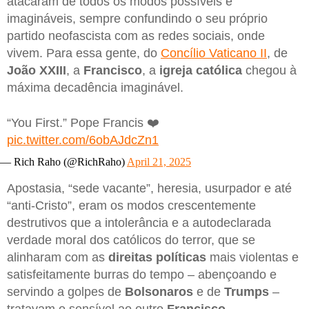
atacaram de todos os modos possíveis e
imagináveis, sempre confundindo o seu próprio
partido neofascista com as redes sociais, onde
vivem. Para essa gente, do
Concílio Vaticano II
, de
João XXIII
, a
Francisco
, a
igreja
católica
chegou à
máxima decadência imaginável.
“You First.” Pope Francis ❤️
pic.twitter.com/6obAJdcZn1
— Rich Raho (@RichRaho)
April 21, 2025
Apostasia, “sede vacante”, heresia, usurpador e até
“anti-Cristo”, eram os modos crescentemente
destrutivos que a intolerância e a autodeclarada
verdade moral dos católicos do terror, que se
alinharam com as
direitas políticas
mais violentas e
satisfeitamente burras do tempo – abençoando e
servindo a golpes de
Bolsonaros
e de
Trumps
–