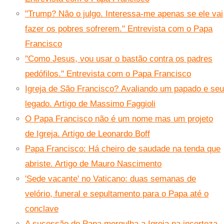
"Trump? Não o julgo. Interessa-me apenas se ele vai
fazer os pobres sofrerem." Entrevista com o Papa
Francisco
''Como Jesus, vou usar o bastão contra os padres
pedófilos.'' Entrevista com o Papa Francisco
Igreja de São Francisco? Avaliando um papado e seu
legado. Artigo de Massimo Faggioli
O Papa Francisco não é um nome mas um projeto
de Igreja. Artigo de Leonardo Boff
Papa Francisco: Há cheiro de saudade na tenda que
abriste. Artigo de Mauro Nascimento
'Sede vacante' no Vaticano: duas semanas de
velório, funeral e sepultamento para o Papa até o
conclave
A sucessão do Papa mergulha a Igreja na incerteza