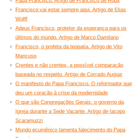
Papa Francisco. Artigo de Francisco de Roux
Francisco vai estar sempre aqui. Artigo de Elias
Wolff
Adeus Francisco, protetor da esperança para os
últimos do mundo. Artigo de Marco Damilano
Francisco, o profeta da teopatia. Artigo de Vito
Mancuso
Crentes e não crentes, a possível comparação
baseada no respeito. Artigo de Corrado Augias
O manifesto do Papa Francisco. O reformador que
deu um coração à crise da modernidade
O que são Congregações Gerais: o governo da
Igreja durante a Sede Vacante. Artigo de Iacopo
Scaramuzzi
Mundo ecumênico lamenta falecimento do Papa