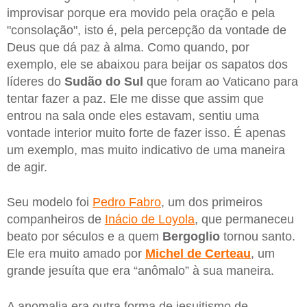
improvisar porque era movido pela oração e pela
"consolação", isto é, pela percepção da vontade de
Deus que dá paz à alma. Como quando, por
exemplo, ele se abaixou para beijar os sapatos dos
líderes do
Sudão do Sul
que foram ao Vaticano para
tentar fazer a paz. Ele me disse que assim que
entrou na sala onde eles estavam, sentiu uma
vontade interior muito forte de fazer isso. É apenas
um exemplo, mas muito indicativo de uma maneira
de agir.
Seu modelo foi
Pedro Fabro
, um dos primeiros
companheiros de
Inácio de Loyola
, que permaneceu
beato por séculos e a quem
Bergoglio
tornou santo.
Ele era muito amado por
Michel de Certeau
, um
grande jesuíta que era “anômalo” à sua maneira.
A anomalia era outra forma de jesuitismo de