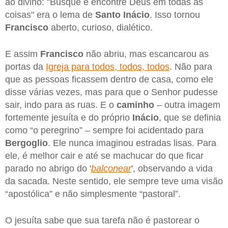
ao divino: "Busque e encontre Deus em todas as
coisas" era o lema de
Santo Inácio
. Isso tornou
Francisco
aberto, curioso, dialético.
E assim
Francisco
não abriu, mas escancarou as
portas da
Igreja para todos, todos, todos
. Não para
que as pessoas ficassem dentro de casa, como ele
disse várias vezes, mas para que o Senhor pudesse
sair, indo para as ruas. E o
caminho
– outra imagem
fortemente jesuíta e do próprio
Inácio
, que se definia
como “o peregrino” – sempre foi acidentado para
Bergoglio
. Ele nunca imaginou estradas lisas. Para
ele, é melhor cair e até se machucar do que ficar
parado no abrigo do '
balconear
', observando a vida
da sacada. Neste sentido, ele sempre teve uma visão
“apostólica” e não simplesmente “pastoral”.
O jesuíta sabe que sua tarefa não é pastorear o