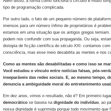
Além disso, a forma como funciona o circuito é muito si
tipo de programação complicada.
Por outro lado, o fato de um pequeno número de plataform
imensos para um número ínfimo de proprietários é problem
estamos em uma situação que os antigos gregos temiam. 
podem nos confundir com sua propaganda. Ou seja, est
distopia de ficção científica do século XXI: contamos com
consciência, mas esse meio desabilita as mentes e nos co
Como as mentes são desabilitadas e como isso se man
Você estudou o vínculo entre notícias falsas, pós-verd
inseparáveis das redes sociais. E, ao mesmo tempo, do
denuncia a ambiguidade moral do entretenimento usado
Em dez anos, vimos o resultado, não é? Em primeiro luga
democrático
se baseia na
dignidade do indivíduo
, ao p
nossa dignidade é suprimida porque todo movimento que 