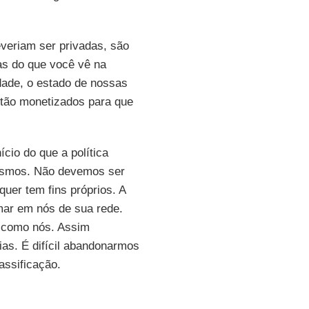
veriam ser privadas, são
as do que você vê na
dade, o estado de nossas
ntão monetizados para que
ício do que a política
mesmos. Não devemos ser
uer tem fins próprios. A
mar em nós de sua rede.
o como nós. Assim
ias. É difícil abandonarmos
assificação.