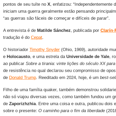
pontos de seu tuíte no
X
, enfatizou: “Independentemente 
iniciam uma guerra geralmente estão pensando principalmen
“as guerras são fáceis de começar e difíceis de parar”.
A entrevista é de
Matilde Sánchez
, publicada por
Clarín
-
tradução é do
Cepat
.
O historiador
Timothy Snyder
(Ohio, 1969), autoridade mu
e
Holocausto
, e uma estrela da
Universidade de Yale
, r
ao publicar
Sobre a tirania: vinte lições do século XX para
de resistência no qual declarou seu compromisso de oposi
de
Donald Trump
. Reeditado em 2024, hoje, é um
best-sel
Filho de uma família quaker, também demonstrou solidar
não só viajou diversas vezes, como também fundou um gr
de
Zaporizhzhia
. Entre uma coisa e outra, publicou dois
sobre o presente:
O caminho para o fim da liberdade
(201