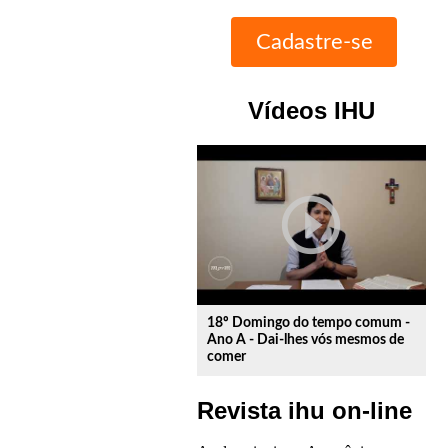
Vídeos IHU
play_circle_outline
18º Domingo do tempo comum -
Ano A - Dai-lhes vós mesmos de
comer
Revista ihu on-line