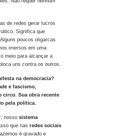
mples. Não requer nenhum
as de redes gerar lucros
ático. Significa que
Alguns poucos oligarcas
amos imersos em uma
 o meio para alcançar a
loca uns contra os outros.
ifesta na democracia?
ade e fascismo,
 circo. Sua obra recente
 pela política.
r, nosso
sistema
asso que nas
redes sociais
fazemos é gravado e