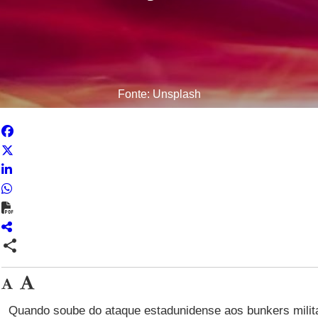
Fonte: Unsplash
share
Quando soube do ataque estadunidense aos bunkers mili