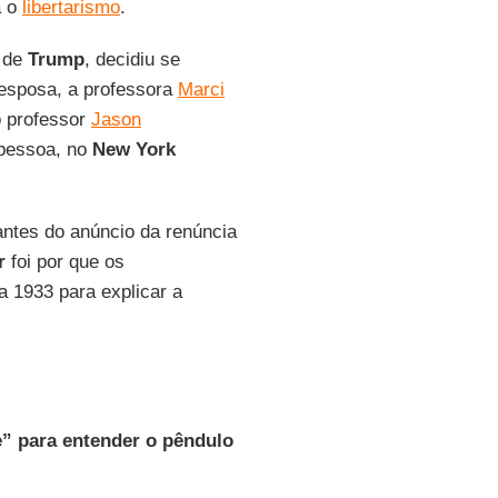
a o
libertarismo
.
o de
Trump
, decidiu se
esposa, a professora
Marci
o professor
Jason
 pessoa, no
New York
antes do anúncio da renúncia
r
foi por que os
a 1933 para explicar a
e” para entender o pêndulo