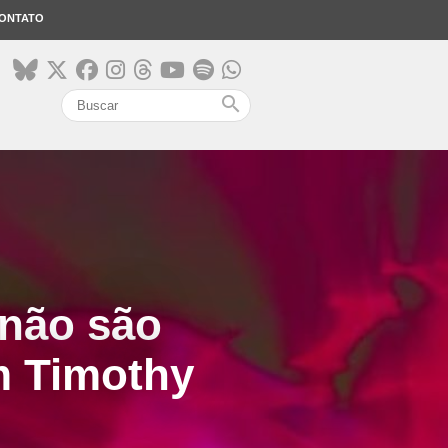
ONTATO
search
 não são
om Timothy