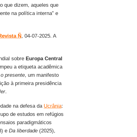
do que dizem, aqueles que
te na política interna” e
Revista Ñ
, 04-07-2025. A
ndial sobre
Europa Central
ompeu a etiqueta acadêmica
 o presente
, um manifesto
ção à primeira presidência
ler
.
iedade na defesa da
Ucrânia
:
upo de estudos em refúgios
 ensaios paradigmáticos
8) e
Da liberdade
(2025),