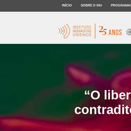
INÍCIO
SOBRE O IHU
PROGRAMA
“O libe
contradit