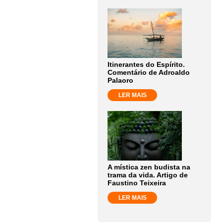
Itinerantes do Espírito.
Comentário de Adroaldo
Palaoro
LER MAIS
A mística zen budista na
trama da vida. Artigo de
Faustino Teixeira
LER MAIS