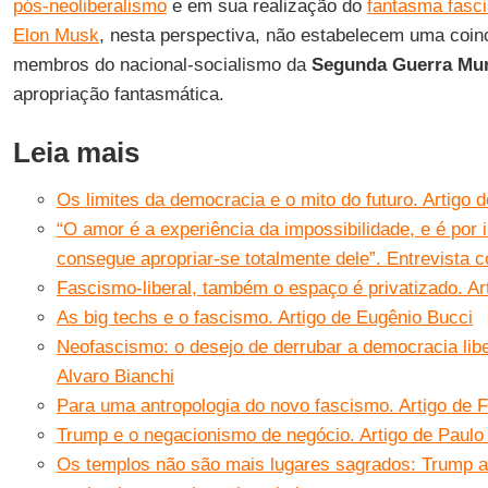
pós-neoliberalismo
e em sua realização do
fantasma fasci
Elon Musk
, nesta perspectiva, não estabelecem uma coin
membros do nacional-socialismo da
Segunda Guerra Mun
apropriação fantasmática.
Leia mais
Os limites da democracia e o mito do futuro. Artigo 
“O amor é a experiência da impossibilidade, e é por 
consegue apropriar-se totalmente dele”. Entrevista
Fascismo-liberal, também o espaço é privatizado. Arti
As big techs e o fascismo. Artigo de Eugênio Bucci
Neofascismo: o desejo de derrubar a democracia libe
Alvaro Bianchi
Para uma antropologia do novo fascismo. Artigo de F
Trump e o negacionismo de negócio. Artigo de Paulo
Os templos não são mais lugares sagrados: Trump a