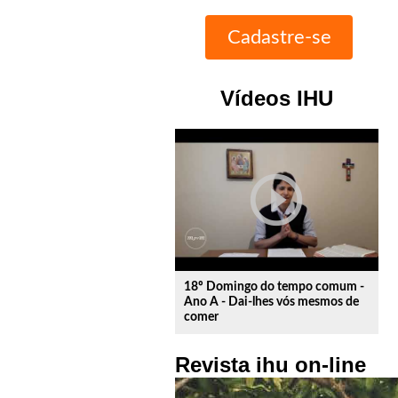
Vídeos IHU
play_circle_outline
18º Domingo do tempo comum -
Ano A - Dai-lhes vós mesmos de
comer
Revista ihu on-line