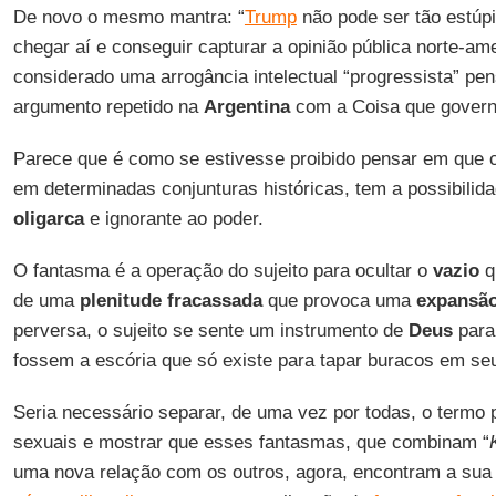
De novo o mesmo mantra: “
Trump
não pode ser tão estúpi
chegar aí e conseguir capturar a opinião pública norte-ame
considerado uma arrogância intelectual “progressista” pe
argumento repetido na
Argentina
com a Coisa que govern
Parece que é como se estivesse proibido pensar em que 
em determinadas conjunturas históricas, tem a possibilid
oligarca
e ignorante ao poder.
O fantasma é a operação do sujeito para ocultar o
vazio
q
de uma
plenitude fracassada
que provoca uma
expansã
perversa, o sujeito se sente um instrumento de
Deus
para
fossem a escória que só existe para tapar buracos em seus
Seria necessário separar, de uma vez por todas, o termo 
sexuais e mostrar que esses fantasmas, que combinam “
uma nova relação com os outros, agora, encontram a sua 