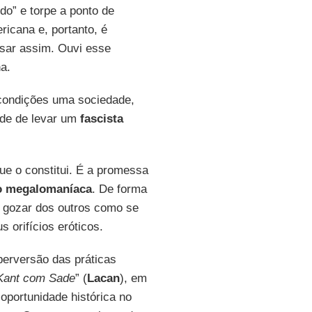
do” e torpe a ponto de
ricana e, portanto, é
nsar assim. Ouvi esse
a.
condições uma sociedade,
ade de levar um
fascista
ue o constitui. É a promessa
o megalomaníaca
. De forma
 gozar dos outros como se
 orifícios eróticos.
perversão das práticas
Kant com Sade
” (
Lacan
), em
oportunidade histórica no