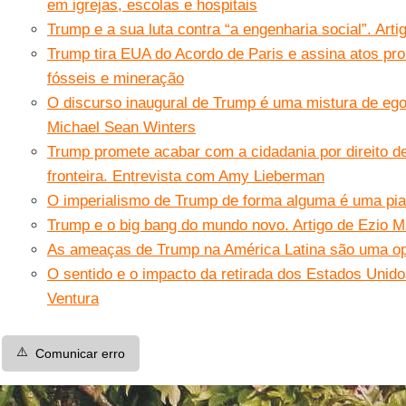
em igrejas, escolas e hospitais
Trump e a sua luta contra “a engenharia social”. Ar
Trump tira EUA do Acordo de Paris e assina atos p
fósseis e mineração
O discurso inaugural de Trump é uma mistura de ego
Michael Sean Winters
Trump promete acabar com a cidadania por direito d
fronteira. Entrevista com Amy Lieberman
O imperialismo de Trump de forma alguma é uma piad
Trump e o big bang do mundo novo. Artigo de Ezio 
As ameaças de Trump na América Latina são uma op
O sentido e o impacto da retirada dos Estados Unid
Ventura
⚠️
Comunicar erro